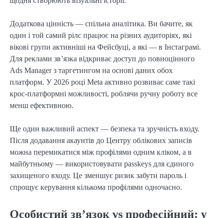
щодня створюють візуальні історії.
Додаткова цінність — спільна аналітика. Ви бачите, як
один і той самий рілс працює на різних аудиторіях, які
вікові групи активніші на Фейсбуці, а які — в Інстаграмі.
Для реклами зв’язка відкриває доступ до повноцінного
Ads Manager з таргетингом на основі даних обох
платформ. У 2026 році Meta активно розвиває саме такі
крос-платформні можливості, роблячи ручну роботу все
менш ефективною.
Ще один важливий аспект — безпека та зручність входу.
Після додавання акаунтів до Центру облікових записів
можна перемикатися між профілями одним кліком, а в
майбутньому — використовувати passkeys для єдиного
захищеного входу. Це зменшує ризик забути пароль і
спрощує керування кількома профілями одночасно.
Особистий зв’язок vs професійний: у