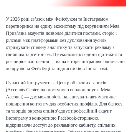
У 2026 році зв’язок між Фейсбуком та Інстаграмом
перетворився на єдину екосистему під керуванням Meta.
Прив’язка акаунтів дозволяє ділитися постами, сторіс і
рілсами між платформами без дублювання зусиль,
отримувати спільну аналітику та запускати рекламу з
глибшим таргетингом. Це економить години щотижня та
розширює охоплення — ваша історія потрапляє одночасно
до друзів на Фейсбуці та підписників в Інстаграмі.
Сучасний інструмент — Центр облікових записів
(Accounts Center, що поступово еволюціонує в Meta
Account) — дає можливість налаштувати автоматичне
поширення контенту для особистих профілів. Для бізнесу
та творців окрема опція з’єднує професійний акаунт
Інстаграму з конкретною Facebook-сторінкою,
відкриваючи доступ до рекламного кабінету, спільних