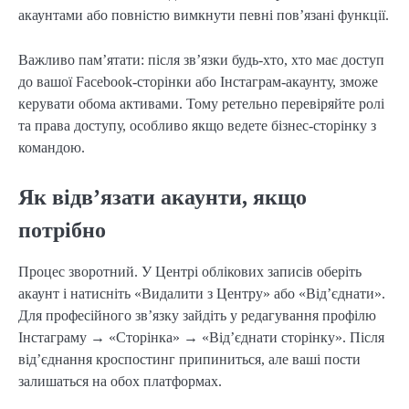
акаунтами або повністю вимкнути певні пов’язані функції.
Важливо пам’ятати: після зв’язки будь-хто, хто має доступ
до вашої Facebook-сторінки або Інстаграм-акаунту, зможе
керувати обома активами. Тому ретельно перевіряйте ролі
та права доступу, особливо якщо ведете бізнес-сторінку з
командою.
Як відв’язати акаунти, якщо
потрібно
Процес зворотний. У Центрі облікових записів оберіть
акаунт і натисніть «Видалити з Центру» або «Від’єднати».
Для професійного зв’язку зайдіть у редагування профілю
Інстаграму → «Сторінка» → «Від’єднати сторінку». Після
від’єднання кроспостинг припиниться, але ваші пости
залишаться на обох платформах.