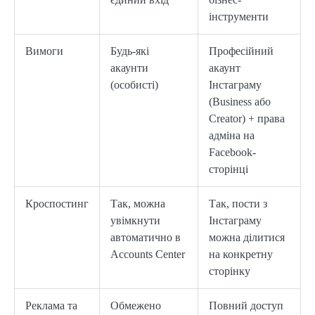
інструменти
Вимоги
Будь-які
Професійний
акаунти
акаунт
(особисті)
Інстаграму
(Business або
Creator) + права
адміна на
Facebook-
сторінці
Кроспостинг
Так, можна
Так, пости з
увімкнути
Інстаграму
автоматично в
можна ділитися
Accounts Center
на конкретну
сторінку
Реклама та
Обмежено
Повний доступ