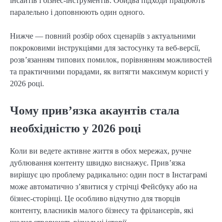
інсайтів і бізнес-інструментів. Обидва підходи працюють
паралельно і доповнюють один одного.
Нижче — повний розбір обох сценаріїв з актуальними
покроковими інструкціями для застосунку та веб-версії,
розв’язанням типових помилок, порівнянням можливостей
та практичними порадами, як витягти максимум користі у
2026 році.
Чому прив’язка акаунтів стала
необхідністю у 2026 році
Коли ви ведете активне життя в обох мережах, ручне
дублювання контенту швидко виснажує. Прив’язка
вирішує цю проблему радикально: один пост в Інстаграмі
може автоматично з’явитися у стрічці Фейсбуку або на
бізнес-сторінці. Це особливо відчутно для творців
контенту, власників малого бізнесу та фрілансерів, які