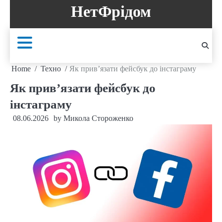
Skip
НетФрідом
to
content
Home
Техно
Як прив’язати фейсбук до інстаграму
Як прив’язати фейсбук до
інстаграму
08.06.2026
by
Микола Стороженко