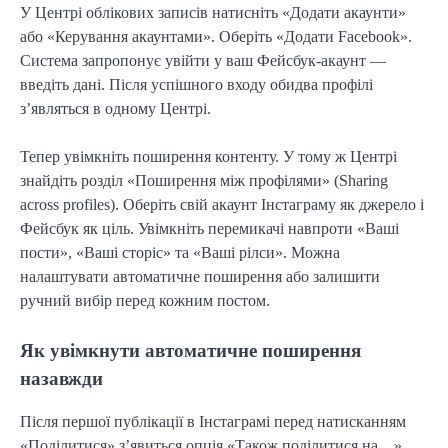
У Центрі облікових записів натисніть «Додати акаунти»
або «Керування акаунтами». Оберіть «Додати Facebook».
Система запропонує увійти у ваш Фейсбук-акаунт —
введіть дані. Після успішного входу обидва профілі
з’являться в одному Центрі.
Тепер увімкніть поширення контенту. У тому ж Центрі
знайдіть розділ «Поширення між профілями» (Sharing
across profiles). Оберіть свій акаунт Інстаграму як джерело і
Фейсбук як ціль. Увімкніть перемикачі навпроти «Ваші
пости», «Ваші сторіс» та «Ваші рілси». Можна
налаштувати автоматичне поширення або залишити
ручний вибір перед кожним постом.
Як увімкнути автоматичне поширення
назавжди
Після першої публікації в Інстаграмі перед натисканням
«Поділитися» з’явиться опція «Також поділитися на…».