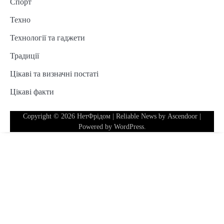
Спорт
Техно
Технології та гаджети
Традиції
Цікаві та визначні постаті
Цікаві факти
Copyright © 2026
НетФрідом
| Reliable News by
Ascendoor
|
Powered by
WordPress
.