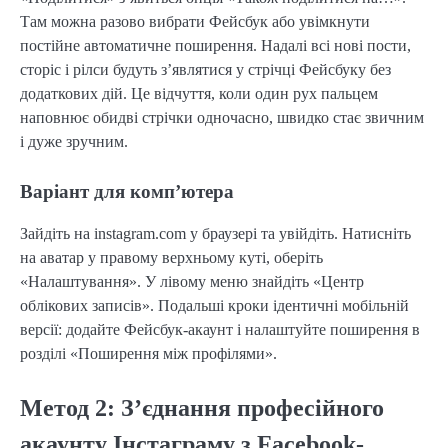
Там можна разово вибрати Фейсбук або увімкнути
постійне автоматичне поширення. Надалі всі нові пости,
сторіс і рілси будуть з’являтися у стрічці Фейсбуку без
додаткових дій. Це відчуття, коли один рух пальцем
наповнює обидві стрічки одночасно, швидко стає звичним
і дуже зручним.
Варіант для комп’ютера
Зайдіть на instagram.com у браузері та увійдіть. Натисніть
на аватар у правому верхньому куті, оберіть
«Налаштування». У лівому меню знайдіть «Центр
облікових записів». Подальші кроки ідентичні мобільній
версії: додайте Фейсбук-акаунт і налаштуйте поширення в
розділі «Поширення між профілями».
Метод 2: З’єднання професійного
акаунту Інстаграму з Facebook-