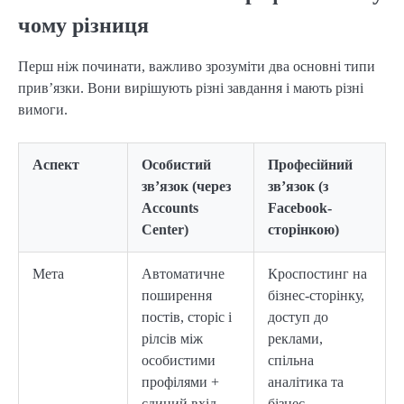
чому різниця
Перш ніж починати, важливо зрозуміти два основні типи
прив’язки. Вони вирішують різні завдання і мають різні
вимоги.
Аспект
Особистий
Професійний
зв’язок (через
зв’язок (з
Accounts
Facebook-
Center)
сторінкою)
Мета
Автоматичне
Кроспостинг на
поширення
бізнес-сторінку,
постів, сторіс і
доступ до
рілсів між
реклами,
особистими
спільна
профілями +
аналітика та
єдиний вхід
бізнес-