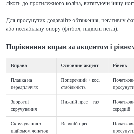
лікоть до протилежного коліна, витягуючи іншу ногу
Для просунутих додавайте обтяження, негативну фаз
або нестабільну опору (фітбол, підвісні петлі).
Порівняння вправ за акцентом і рівне
Вправа
Основний акцент
Рівень
Планка на
Поперечний + косі +
Початков
передпліччях
стабільність
просунут
Зворотні
Нижній прес + таз
Початков
скручування
середній
Скручування з
Верхній прес
Початков
підйомом лопаток
просунут