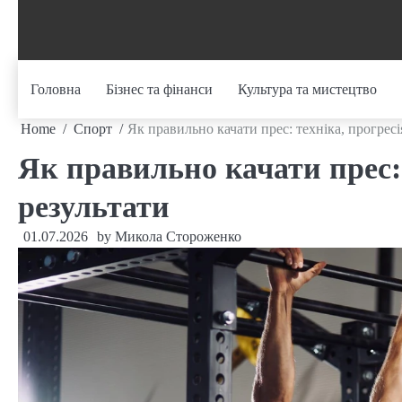
Skip
to
content
Головна
Бізнес та фінанси
Культура та мистецтво
Home
Спорт
Як правильно качати прес: техніка, прогресі
Як правильно качати прес: 
результати
01.07.2026
by
Микола Стороженко