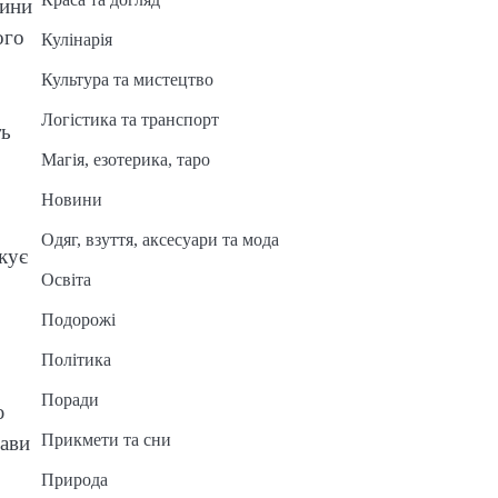
нини
ого
Кулінарія
Культура та мистецтво
Логістика та транспорт
ть
Магія, езотерика, таро
Новини
Одяг, взуття, аксесуари та мода
кує
Освіта
Подорожі
Політика
Поради
ю
Прикмети та сни
рави
Природа