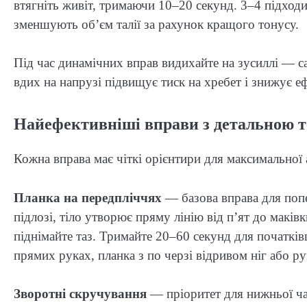
втягніть живіт, тримаючи 10–20 секунд. 3–4 підход
зменшують об’єм талії за рахунок кращого тонусу.
Під час динамічних вправ видихайте на зусиллі — с
вдих на напрузі підвищує тиск на хребет і знижує еф
Найефективніші вправи з детальною 
Кожна вправа має чіткі орієнтири для максимальної ак
Планка на передпліччях
— базова вправа для попер
підлозі, тіло утворює пряму лінію від п’ят до маків
піднімайте таз. Тримайте 20–60 секунд для початківц
прямих руках, планка з по черзі відривом ніг або ру
Зворотні скручування
— пріоритет для нижньої ча