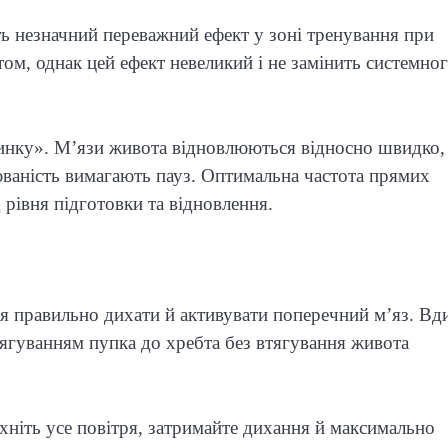
ь незначний переважний ефект у зоні тренування при
том, однак цей ефект невеликий і не замінить системно
инку». М’язи живота відновлюються відносно швидко,
юваність вимагають пауз. Оптимальна частота прямих
рівня підготовки та відновлення.
я правильно дихати й активувати поперечний м’яз. Вд
тягуванням пупка до хребта без втягування живота
хніть усе повітря, затримайте дихання й максимально