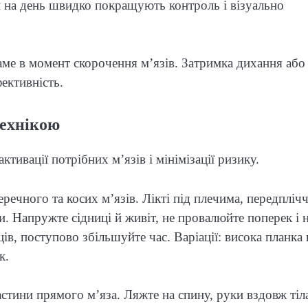
и на день швидко покращують контроль і візуально
аме в момент скорочення м’язів. Затримка дихання або
ективність.
технікою
тивації потрібних м’язів і мінімізації ризику.
ечного та косих м’язів. Лікті під плечима, передплічч
ки. Напружте сідниці й живіт, не провалюйте поперек і 
ів, поступово збільшуйте час. Варіації: висока планка 
к.
стини прямого м’яза. Ляжте на спину, руки вздовж тіл