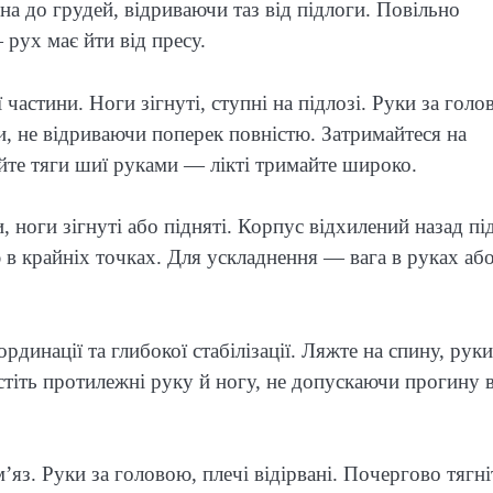
іна до грудей, відриваючи таз від підлоги. Повільно
рух має йти від пресу.
частини. Ноги зігнуті, ступні на підлозі. Руки за гол
и, не відриваючи поперек повністю. Затримайтеся на
айте тяги шиї руками — лікті тримайте широко.
 ноги зігнуті або підняті. Корпус відхилений назад пі
в крайніх точках. Для ускладнення — вага в руках аб
динації та глибокої стабілізації. Ляжте на спину, руки
стіть протилежні руку й ногу, не допускаючи прогину 
яз. Руки за головою, плечі відірвані. Почергово тягні