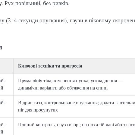
. Рух повільний, без ривків.
у (3–4 секунди опускання), паузи в піковому скорочен
м
Ключові техніки та прогресія
ий–
Пряма лінія тіла, втягнення пупка; ускладнення —
ий
динамічні варіанти або обтяження на спині
ий–
Відрив таза, контрольоване опускання; додати гантель 
ніг для просунутих
ий–
Повний контроль, пауза вгорі; на похилій лаві або з ваг
ий