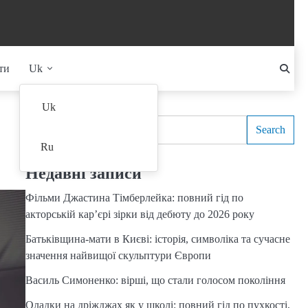
ти
Uk
Search
Uk
Search
Ru
Недавні записи
Фільми Джастина Тімберлейка: повний гід по
акторській кар’єрі зірки від дебюту до 2026 року
Батьківщина-мати в Києві: історія, символіка та сучасне
значення найвищої скульптури Європи
Василь Симоненко: вірші, що стали голосом покоління
Оладки на дріжджах як у школі: повний гід по пухкості,