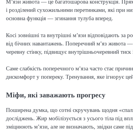
М’язи живота — це багатошарова конструкція. Прями
і розділений сухожильними перетинками, які при н
основна функція — згинання тулуба вперед.
Косі зовнішні та внутрішні м’язи відповідають за 
від бічних навантажень. Поперечний м’яз живота —
черевну стінку, підвищує внутрішньочеревний тиск і
Саме слабкість поперечного м’яза часто стає причи
дискомфорт у попереку. Тренування, яке ігнорує це
Міфи, які заважають прогресу
Поширена думка, що сотні скручувань щодня «спаля
досліджень. Жир мобілізується з усього тіла під вп
зміцнюють м’язи, але не визначають, звідки саме п