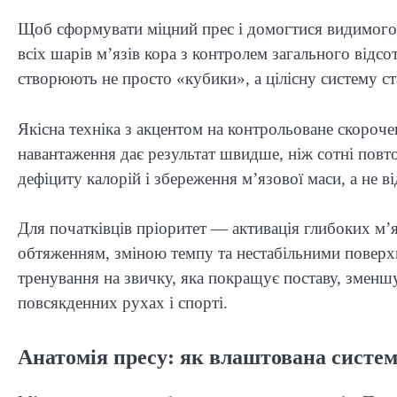
Щоб сформувати міцний прес і домогтися видимого 
всіх шарів м’язів кора з контролем загального відсо
створюють не просто «кубики», а цілісну систему ста
Якісна техніка з акцентом на контрольоване скороч
навантаження дає результат швидше, ніж сотні повто
дефіциту калорій і збереження м’язової маси, а не в
Для початківців пріоритет — активація глибоких м’я
обтяженням, зміною темпу та нестабільними поверх
тренування на звичку, яка покращує поставу, зменшу
повсякденних рухах і спорті.
Анатомія пресу: як влаштована система