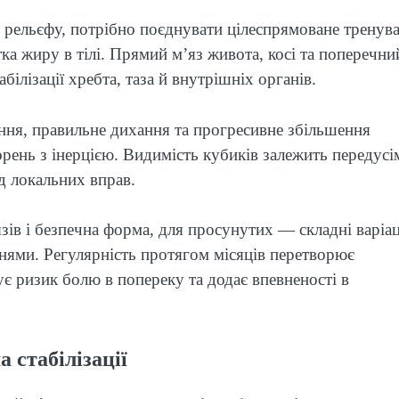
рельєфу, потрібно поєднувати цілеспрямоване тренув
тка жиру в тілі. Прямий м’яз живота, косі та поперечни
білізації хребта, таза й внутрішніх органів.
ення, правильне дихання та прогресивне збільшення
рень з інерцією. Видимість кубиків залежить передусі
ід локальних вправ.
зів і безпечна форма, для просунутих — складні варіаці
нями. Регулярність протягом місяців перетворює
є ризик болю в попереку та додає впевненості в
 стабілізації