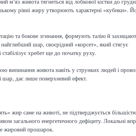
й м’яз живота тягнеться від лобкової кістки до груд
изькому рівні жиру утворюють характерні «кубики». Й
ротацію та бокове згинання, формують талію й захищаю
 найглибший шар, своєрідний «корсет», який стягує
 стабілізує хребет ще до початку руху.
ною випинання живота навіть у струнких людей і прово
й шар, дає лише поверхневий ефект.
ть» жир саме на животі, не підтверджується більшіст
ливом загального енергетичного дефіциту. Локальні вп
іде жировий прошарок.