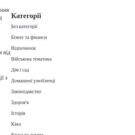
ання
Категорії
й
Без категорії
Бізнес та фінанси
Відпочинок
м від
Військова тематика
Дім і сад
ї з
Домашнні улюбленці
Законодавство
Здоров'я
Історія
Кіно
Краса та догляд