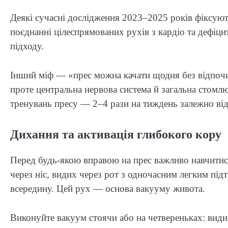
Деякі сучасні дослідження 2023–2025 років фіксуют
поєднанні цілеспрямованих рухів з кардіо та дефіци
підходу.
Інший міф — «прес можна качати щодня без відпоч
проте центральна нервова система й загальна стомл
тренувань пресу — 2–4 рази на тиждень залежно від 
Дихання та активація глибокого кору
Перед будь-якою вправою на прес важливо навчитис
через ніс, видих через рот з одночасним легким під
всередину. Цей рух — основа вакууму живота.
Виконуйте вакуум стоячи або на четвереньках: види