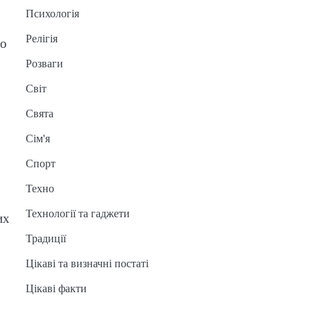
Психологія
Релігія
го
Розваги
Світ
Свята
Сім'я
Спорт
Техно
Технології та гаджети
их
Традиції
Цікаві та визначні постаті
Цікаві факти