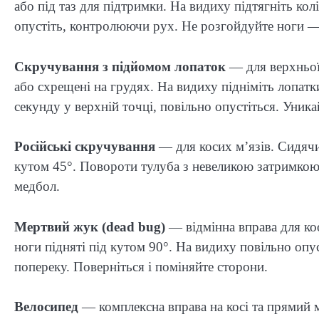
або під таз для підтримки. На видиху підтягніть кол
опустіть, контролюючи рух. Не розгойдуйте ноги — 
Скручування з підйомом лопаток
— для верхньої 
або схрещені на грудях. На видиху підніміть лопатк
секунду у верхній точці, повільно опустіться. Уник
Російські скручування
— для косих м’язів. Сидячи,
кутом 45°. Повороти тулуба з невеликою затримкою 
медбол.
Мертвий жук (dead bug)
— відмінна вправа для коор
ноги підняті під кутом 90°. На видиху повільно опу
попереку. Поверніться і поміняйте сторони.
Велосипед
— комплексна вправа на косі та прямий м’