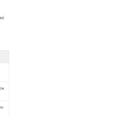
ні
між
ою