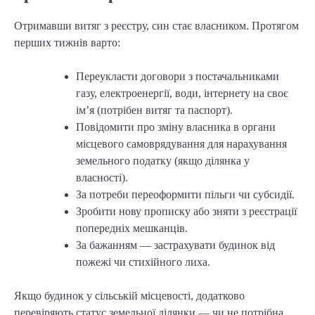
Отримавши витяг з реєстру, син стає власником. Протягом
перших тижнів варто:
Переукласти договори з постачальниками
газу, електроенергії, води, інтернету на своє
ім’я (потрібен витяг та паспорт).
Повідомити про зміну власника в органи
місцевого самоврядування для нарахування
земельного податку (якщо ділянка у
власності).
За потреби переоформити пільги чи субсидії.
Зробити нову прописку або зняти з реєстрації
попередніх мешканців.
За бажанням — застрахувати будинок від
пожежі чи стихійного лиха.
Якщо будинок у сільській місцевості, додатково
перевіряють статус земельної ділянки — чи не потрібна