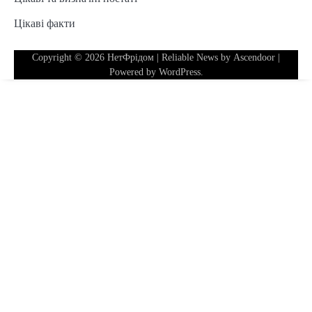
Цікаві факти
Copyright © 2026
НетФрідом
| Reliable News by
Ascendoor
|
Powered by
WordPress
.