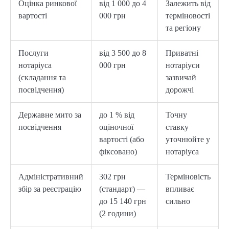
Оцінка ринкової
від 1 000 до 4
Залежить від
вартості
000 грн
терміновості
та регіону
Послуги
від 3 500 до 8
Приватні
нотаріуса
000 грн
нотаріуси
(складання та
зазвичай
посвідчення)
дорожчі
Державне мито за
до 1 % від
Точну
посвідчення
оціночної
ставку
вартості (або
уточнюйте у
фіксовано)
нотаріуса
Адміністративний
302 грн
Терміновість
збір за реєстрацію
(стандарт) —
впливає
до 15 140 грн
сильно
(2 години)