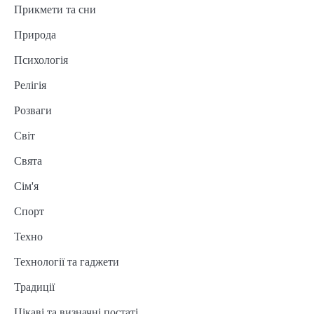
Прикмети та сни
Природа
Психологія
Релігія
Розваги
Світ
Свята
Сім'я
Спорт
Техно
Технології та гаджети
Традиції
Цікаві та визначні постаті