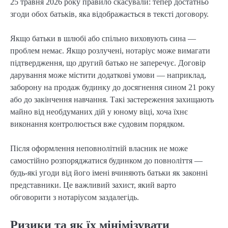
25 травня 2026 року правило скасували: тепер достатньо
згоди обох батьків, яка відображається в тексті договору.
Якщо батьки в шлюбі або спільно виховують сина —
проблем немає. Якщо розлучені, нотаріус може вимагати
підтвердження, що другий батько не заперечує. Договір
дарування може містити додаткові умови — наприклад,
заборону на продаж будинку до досягнення сином 21 року
або до закінчення навчання. Такі застереження захищають
майно від необдуманих дій у юному віці, хоча їхнє
виконання контролюється вже судовим порядком.
Після оформлення неповнолітній власник не може
самостійно розпоряджатися будинком до повноліття —
будь-які угоди від його імені вчиняють батьки як законні
представники. Це важливий захист, який варто
обговорити з нотаріусом заздалегідь.
Ризики та як їх мінімізувати