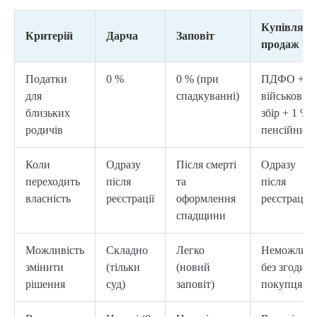
Купівля-
Критерій
Дарча
Заповіт
продаж
Податки
0 %
0 % (при
ПДФО +
для
спадкуванні)
військовий
близьких
збір + 1 %
родичів
пенсійний
Коли
Одразу
Після смерті
Одразу
переходить
після
та
після
власність
реєстрації
оформлення
реєстрації
спадщини
Можливість
Складно
Легко
Неможлив
змінити
(тільки
(новий
без згоди
рішення
суд)
заповіт)
покупця