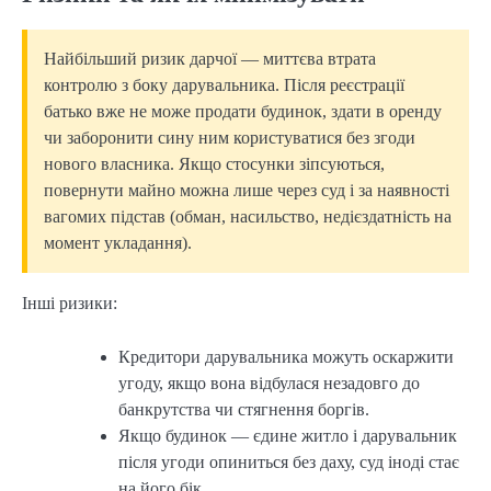
Найбільший ризик дарчої — миттєва втрата
контролю з боку дарувальника. Після реєстрації
батько вже не може продати будинок, здати в оренду
чи заборонити сину ним користуватися без згоди
нового власника. Якщо стосунки зіпсуються,
повернути майно можна лише через суд і за наявності
вагомих підстав (обман, насильство, недієздатність на
момент укладання).
Інші ризики:
Кредитори дарувальника можуть оскаржити
угоду, якщо вона відбулася незадовго до
банкрутства чи стягнення боргів.
Якщо будинок — єдине житло і дарувальник
після угоди опиниться без даху, суд іноді стає
на його бік.