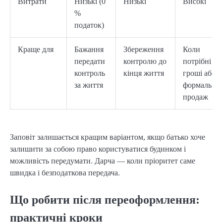
Витрати
Низькі (0
Низькі
Високі
%
податок)
Краще для
Бажання
Збереження
Коли
передати
контролю до
потрібні
контроль
кінця життя
гроші або
за життя
формальни
продаж
Заповіт залишається кращим варіантом, якщо батько хоче
залишити за собою право користуватися будинком і
можливість передумати. Дарча — коли пріоритет саме
швидка і безподаткова передача.
Що робити після переоформлення:
практичні кроки