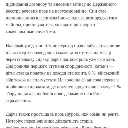
підписання договору та внесення запису до Державного
реєстру речових прав на нерухоме майно. Син стає
повноправним власником і може одразу розпоряджатися
майном, прописуватися, укладати договори з
комунальними службами.
На відміну від заповіту, де перехід прав відбувається лише
після смерті спадкодавця і може затягнутися на місяці
через спадкову справу, дарча дає контроль уже сьогодні.
Для родичів першого ступеня спорідненості (батьки —
діти) ставка податку на доходи становить 0 %, військовий
збір також не сплачується. Це головна фінансова перевага
порівняно з продажем, де покупець додатково сплачує 1 %
збору на загальнообов’язкове державне пенсійне
страхування.
Дарча також простіша за процедурою, ніж обмін чи рента.
Нотаріус перевіряє лише дієздатність сторін,
добровільність і відсутність обтяжень. Якщо будинок