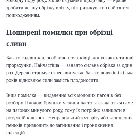
холодну пору року. Якщо є сумніви щодо часу — краще
зробити легшу обрізку влітку, ніж ризикувати серйозним
пошкодженням.
Поширені помилки при обрізці
сливи
Багато садівників, особливо початківці, допускають типові
прорахунки. Найчастіша — занадто сильна обрізка за один
раз. Дерево отримує стрес, випускає багато вовчків і кілька
років відновлює сили замість плодоносити.
Інша помилка — видалення всіх молодих пагонів без
розбору. Плодові бруньки у сливи часто закладаються саме
на пагонах минулого року, тому їх потрібно залишати в
розумній кількості. Неправильний кут зрізу або залишення
пеньків призводить до загнивання і проникнення
інфекцій.