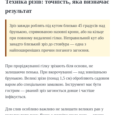
Техніка різів: точність, яка визначає
результат
Зріз завжди роблять під кутом близько 45 градусів над
брунькою, спрямованою назовні крони, або на кільце
при повному видаленні гілки. Неправильний кут або
занадто близький зріз до стовбура — одна з
найпоширеніших причин поганого загоєння.
При проріджуванні гілку зрізають біля основи, не
залишаючи пенька. При вкорочуванні — над зовнішньою
брунькою. Великі зрізи (понад 1,5 см) обробляють садовим
варом або спеціальною замазкою. Інструмент має бути
гострим — рваний зріз загоюється довше і частіше
інфікується.
Для слив особливо важливо не залишати великих ран у