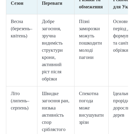
Сезон
Переваги
обмеження
для Укра
Весна
Добре
Пізні
Основни
(березень–
загоєння,
заморозки
період дл
квітень)
зручна
можуть
формувал
видимість
пошкодити
та санітар
структури
молоді
обрізки
крони,
пагони
активний
ріст після
обрізки
Літо
Швидке
Спекотна
Ідеально 
(липень–
загоєння ран,
погода
проріджу
серпень)
низька
може
дорослих
активність
висушувати
дерев
спор
зрізи
сріблястого