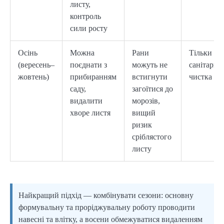
листу,
контроль
сили росту
Осінь
Можна
Рани
Тільки ле
(вересень–
поєднати з
можуть не
санітарна
жовтень)
прибиранням
встигнути
чистка
саду,
загоїтися до
видалити
морозів,
хворе листя
вищий
ризик
сріблястого
листу
Найкращий підхід — комбінувати сезони: основну
формувальну та проріджувальну роботу проводити
навесні та влітку, а восени обмежуватися видаленням