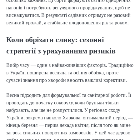
особливо важлива. Ці сорти формують багато однорічних
пагонів і потребують регулярного проріджування, щоб не
виснажуватися. В результаті садівник отримує не разовий
великий урожай, а стабільне плодоношення рік за роком.
Коли обрізати сливу: сезонні
стратегії з урахуванням ризиків
Вибір часу — один з найважливіших факторів. Традиційно
в Україні поширена весняна та осіння обрізка, проте
сучасні знання про хвороби вносять важливі корективи.
Весна підходить для формувальної та санітарної роботи. Її
проводять до початку сокоруху, коли бруньки тільки
набухають, але ще не розпустилися. У регіонах сходу
України, зокрема навколо Харкова, оптимальний період —
кінець березня — перша декада квітня, після того як мине
загроза сильних поворотних заморозків. У цей час дерево