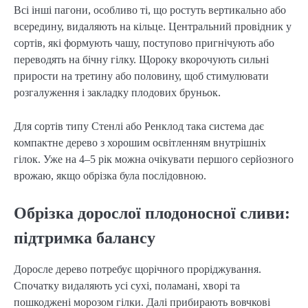
Всі інші пагони, особливо ті, що ростуть вертикально або
всередину, видаляють на кільце. Центральний провідник у
сортів, які формують чашу, поступово пригнічують або
переводять на бічну гілку. Щороку вкорочують сильні
прирости на третину або половину, щоб стимулювати
розгалуження і закладку плодових бруньок.
Для сортів типу Стенлі або Ренклод така система дає
компактне дерево з хорошим освітленням внутрішніх
гілок. Уже на 4–5 рік можна очікувати першого серйозного
врожаю, якщо обрізка була послідовною.
Обрізка дорослої плодоносної сливи:
підтримка балансу
Доросле дерево потребує щорічного проріджування.
Спочатку видаляють усі сухі, поламані, хворі та
пошкоджені морозом гілки. Далі прибирають вовчкові