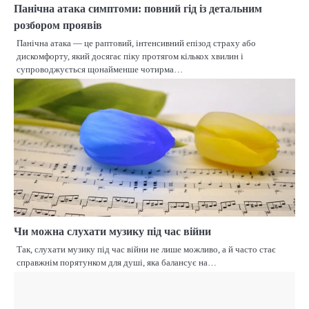
Панічна атака симптоми: повний гід із детальним
розбором проявів
Панічна атака — це раптовий, інтенсивний епізод страху або
дискомфорту, який досягає піку протягом кількох хвилин і
супроводжується щонайменше чотирма…
Чи можна слухати музику під час війни
Так, слухати музику під час війни не лише можливо, а й часто стає
справжнім порятунком для душі, яка балансує на…