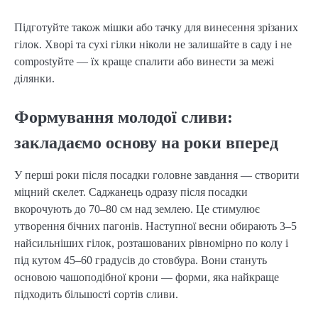
Підготуйте також мішки або тачку для винесення зрізаних
гілок. Хворі та сухі гілки ніколи не залишайте в саду і не
compostуйте — їх краще спалити або винести за межі
ділянки.
Формування молодої сливи:
закладаємо основу на роки вперед
У перші роки після посадки головне завдання — створити
міцний скелет. Саджанець одразу після посадки
вкорочують до 70–80 см над землею. Це стимулює
утворення бічних пагонів. Наступної весни обирають 3–5
найсильніших гілок, розташованих рівномірно по колу і
під кутом 45–60 градусів до стовбура. Вони стануть
основою чашоподібної крони — форми, яка найкраще
підходить більшості сортів сливи.