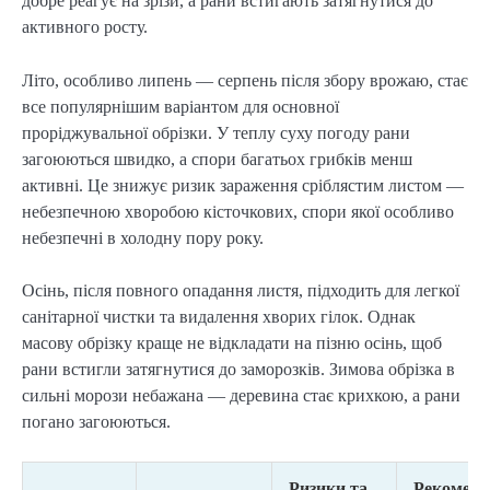
добре реагує на зрізи, а рани встигають затягнутися до
активного росту.
Літо, особливо липень — серпень після збору врожаю, стає
все популярнішим варіантом для основної
проріджувальної обрізки. У теплу суху погоду рани
загоюються швидко, а спори багатьох грибків менш
активні. Це знижує ризик зараження сріблястим листом —
небезпечною хворобою кісточкових, спори якої особливо
небезпечні в холодну пору року.
Осінь, після повного опадання листя, підходить для легкої
санітарної чистки та видалення хворих гілок. Однак
масову обрізку краще не відкладати на пізню осінь, щоб
рани встигли затягнутися до заморозків. Зимова обрізка в
сильні морози небажана — деревина стає крихкою, а рани
погано загоюються.
Ризики та
Рекоменд