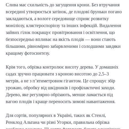
Слива має схильність до загущення крони. Без втручання
всередині утворюється затінок, де плодові бруньки погано
закладаються, а вологе середовище сприяє розвитку
моніліозу, клястероспоріозу та інших інфекцій. Видалення
зайвих гілок покращує провітрювання і освітлення, що
безпосередньо впливає на якість плодів — вони стають
більшими, рівномірно забарвленими і солодшими завдяки
кращому фотосинтезу.
Крім того, обрізка контролює висоту дерева. У домашніх
садах зручно працювати з кроною висотою до 2,5–3
метрів, а не з п’ятиметровим гігантом. Це спрощує збір
урожаю, обробку від шкідників і профілактичні заходи.
Дерево, яке регулярно обрізають, менше ламається під
вагою плодів і краще переносить зимові навантаження.
Для сортів, популярних в Україні, таких як Стенлі,
Ренклод Альтана чи різні Угорки, правильна обрізка