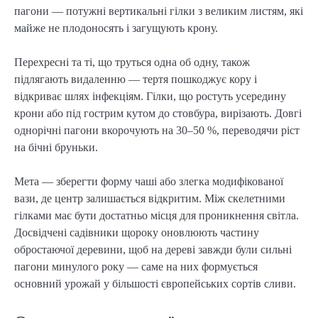
пагони — потужні вертикальні гілки з великим листям, які
майже не плодоносять і загущують крону.
Перехресні та ті, що труться одна об одну, також
підлягають видаленню — тертя пошкоджує кору і
відкриває шлях інфекціям. Гілки, що ростуть усередину
крони або під гострим кутом до стовбура, вирізають. Довгі
однорічні пагони вкорочують на 30–50 %, переводячи ріст
на бічні бруньки.
Мета — зберегти форму чаші або злегка модифікованої
вази, де центр залишається відкритим. Між скелетними
гілками має бути достатньо місця для проникнення світла.
Досвідчені садівники щороку оновлюють частину
обростаючої деревини, щоб на дереві завжди були сильні
пагони минулого року — саме на них формується
основний урожай у більшості європейських сортів сливи.