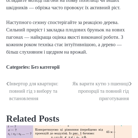
оглядайте молоді пагони на появу попелиці чи інших
шкідників — обрізка часто провокує їх активний ріст.
Наступного сезону спостерігайте за реакцією дерева.
Сильний приріст і закладка плодових бруньок на нових
пагонах — найкраща оцінка якості виконаної роботи. З
кожним роком техніка стає інтуїтивнішою, а дерево —
більш слухняним і щедрим на врожай.
Categories:
Без категорії
Інвертор для квартири:
Як варити кутю з пшениці
Post
повний гід з вибору та
пропорції та повний гід
navigation
встановлення
приготування
Related Posts