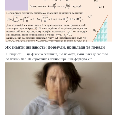
Як знайти швидкість: формули, приклади та поради
Швидкість — це фізична величина, що показує, який шлях долає тіло
за певний час. Найпростіша і найпоширеніша формула v =…