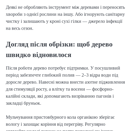
Деякі не обробляють інструмент між деревами і переносять
хвороби з однієї рослини на іншу. Або ігнорують санітарну
чистку і залишають у кроні сухі гілки — джерело інфекції
на весь сезон.
Догляд після обрізки: щоб дерево
швидко відновилося
Після роботи дерево потребує підтримки. У посушливий
період забезпечте глибокий полив — 2–3 відра води під
доросле дерево. Навесні можна внести азотне підживлення
для стимуляції росту, а влітку та восени — фосфорно-
калійні склади, які допомагають визріванню пагонів і
закладці бруньок.
Мульчування пристовбурного кола органікою зберігає
вологу і захищає коріння від перегріву. Регулярно