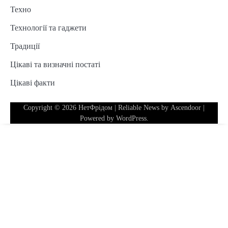
Техно
Технології та гаджети
Традиції
Цікаві та визначні постаті
Цікаві факти
Copyright © 2026
НетФрідом
| Reliable News by
Ascendoor
|
Powered by
WordPress
.