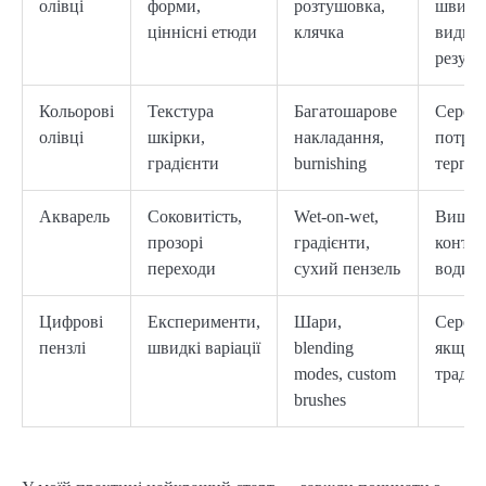
олівці
форми,
розтушовка,
швидк
ціннісні етюди
клячка
видно
резуль
Кольорові
Текстура
Багатошарове
Серед
олівці
шкірки,
накладання,
потреб
градієнти
burnishing
терпін
Акварель
Соковитість,
Wet-on-wet,
Вищи
прозорі
градієнти,
контро
переходи
сухий пензель
води
Цифрові
Експерименти,
Шари,
Серед
пензлі
швидкі варіації
blending
якщо є
modes, custom
традиц
brushes