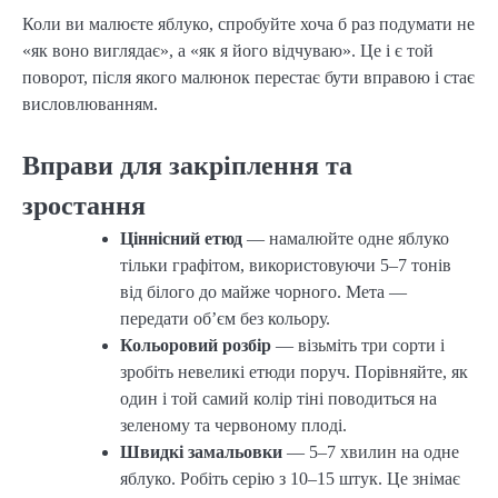
Коли ви малюєте яблуко, спробуйте хоча б раз подумати не
«як воно виглядає», а «як я його відчуваю». Це і є той
поворот, після якого малюнок перестає бути вправою і стає
висловлюванням.
Вправи для закріплення та
зростання
Ціннісний етюд
— намалюйте одне яблуко
тільки графітом, використовуючи 5–7 тонів
від білого до майже чорного. Мета —
передати об’єм без кольору.
Кольоровий розбір
— візьміть три сорти і
зробіть невеликі етюди поруч. Порівняйте, як
один і той самий колір тіні поводиться на
зеленому та червоному плоді.
Швидкі замальовки
— 5–7 хвилин на одне
яблуко. Робіть серію з 10–15 штук. Це знімає