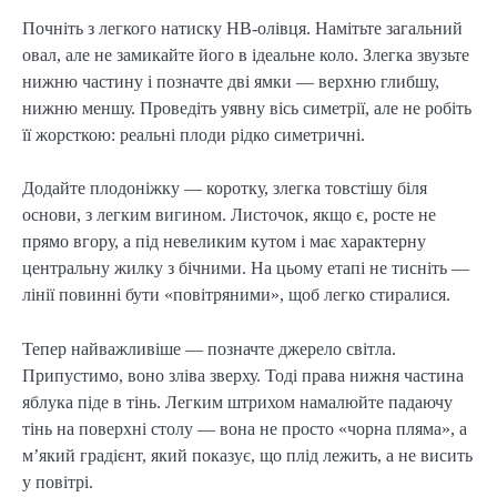
Почніть з легкого натиску HB-олівця. Намітьте загальний
овал, але не замикайте його в ідеальне коло. Злегка звузьте
нижню частину і позначте дві ямки — верхню глибшу,
нижню меншу. Проведіть уявну вісь симетрії, але не робіть
її жорсткою: реальні плоди рідко симетричні.
Додайте плодоніжку — коротку, злегка товстішу біля
основи, з легким вигином. Листочок, якщо є, росте не
прямо вгору, а під невеликим кутом і має характерну
центральну жилку з бічними. На цьому етапі не тисніть —
лінії повинні бути «повітряними», щоб легко стиралися.
Тепер найважливіше — позначте джерело світла.
Припустимо, воно зліва зверху. Тоді права нижня частина
яблука піде в тінь. Легким штрихом намалюйте падаючу
тінь на поверхні столу — вона не просто «чорна пляма», а
м’який градієнт, який показує, що плід лежить, а не висить
у повітрі.