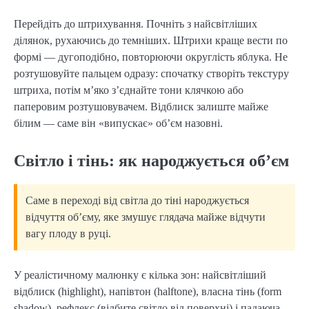
Перейдіть до штрихування. Почніть з найсвітліших
ділянок, рухаючись до темніших. Штрихи краще вести по
формі — дугоподібно, повторюючи округлість яблука. Не
розтушовуйте пальцем одразу: спочатку створіть текстуру
штриха, потім м’яко з’єднайте тони клячкою або
паперовим розтушовувачем. Відблиск залиште майже
білим — саме він «випускає» об’єм назовні.
Світло і тінь: як народжується об’єм
Саме в переході від світла до тіні народжується
відчуття об’єму, яке змушує глядача майже відчути
вагу плоду в руці.
У реалістичному малюнку є кілька зон: найсвітліший
відблиск (highlight), напівтон (halftone), власна тінь (form
shadow), рефлекс (відбите світло від поверхні) і падаюча