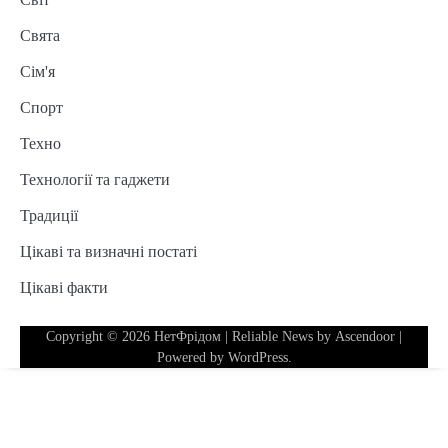
Свята
Сім'я
Спорт
Техно
Технології та гаджети
Традиції
Цікаві та визначні постаті
Цікаві факти
Copyright © 2026
НетФрідом
| Reliable News by
Ascendoor
|
Powered by
WordPress
.