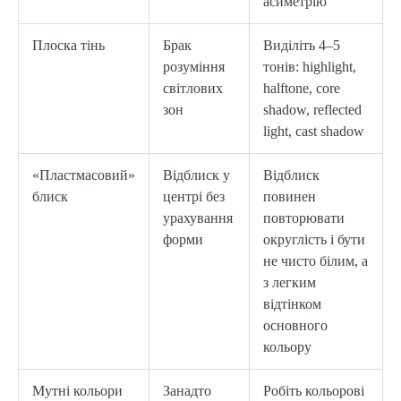
асиметрію
Плоска тінь
Брак
Виділіть 4–5
розуміння
тонів: highlight,
світлових
halftone, core
зон
shadow, reflected
light, cast shadow
«Пластмасовий»
Відблиск у
Відблиск
блиск
центрі без
повинен
урахування
повторювати
форми
округлість і бути
не чисто білим, а
з легким
відтінком
основного
кольору
Мутні кольори
Занадто
Робіть кольорові