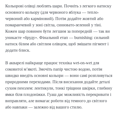
Кольорові олівці люблять шари. Почніть з легкого натиску
основного кольору (для червоного яблука — тепло-
червоний або карміновий). Потім додайте жовтий або
помаранчевий у зоні світла, синювато-зелений у тіні.
Кожен шар повинен бути легшим за попередній — так ви
уникаєте «бруду». Фінальний етап — burnishing: сильний
натиск білим або світлим олівцем, щоб змішати пігмент і
додати блиск.
В акварелі найкраще працює техніка wet-on-wet для
соковитої м’якоті. Змочіть папір чистою водою, потім
швидко введіть основні кольори — вони самі розпливуться
природними переходами. Після висихання додайте деталі
сухим пензлем: лентикули, тонкі тріщини шкірки, глибину
ямки біля плодоніжки. Гуаш дає можливість перекривати і
виправляти, але вимагає роботи від темного до світлого
або навпаки — залежно від вашого стилю.