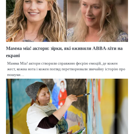
Мамма міа! актори: зірки, які оживили ABBA-хіти на
екрані
Мамма Міа! актори створили справжню феєрію емоцій, де кожен
жест, кожна нота і кожен погляд перетворювали звичайну історію про
пошуки…