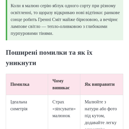
Коли я малюю серію яблук одного сорту при різному
освітленні, то щоразу відкриваю нові відтінки: ранкове
сонце робить Гренні Сміт майже бірюзовою, а вечірнє
лампове світло — тепло-оливковою з глибокими
пурпуровими тінями.
Поширені помилки та як їх
уникнути
Чому
Помилка
Як виправити
виникає
Ідеальна
Страх
Малюйте з
симетрія
«зіпсувати»
натури або фото
малюнок
під кутом,
додавайте легку