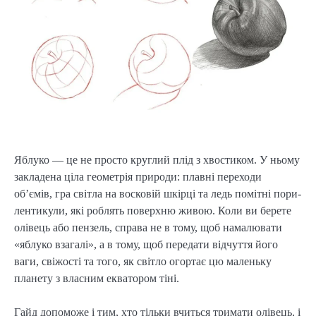
Яблуко — це не просто круглий плід з хвостиком. У ньому
закладена ціла геометрія природи: плавні переходи
об’ємів, гра світла на восковій шкірці та ледь помітні пори-
лентикули, які роблять поверхню живою. Коли ви берете
олівець або пензель, справа не в тому, щоб намалювати
«яблуко взагалі», а в тому, щоб передати відчуття його
ваги, свіжості та того, як світло огортає цю маленьку
планету з власним екватором тіні.
Гайд допоможе і тим, хто тільки вчиться тримати олівець, і