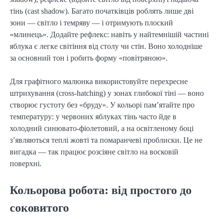
тінь (cast shadow). Багато початківців роблять лише дві
зони — світло і темряву — і отримують плоский
«млинець». Додайте рефлекс: навіть у найтемнішій частині
яблука є легке світіння від столу чи стін. Воно холодніше
за основний тон і робить форму «повітряною».
Для графітного малюнка використовуйте перехресне
штрихування (cross-hatching) у зонах глибокої тіні — воно
створює густоту без «бруду». У кольорі пам’ятайте про
температуру: у червоних яблуках тінь часто йде в
холодний синювато-фіолетовий, а на освітленому боці
з’являються теплі жовті та помаранчеві проблиски. Це не
вигадка — так працює розсіяне світло на восковій
поверхні.
Кольорова робота: від простого до
соковитого