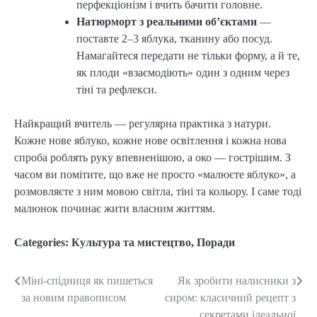
перфекціонізм і вчить бачити головне.
Натюрморт з реальними об’єктами
—
поставте 2–3 яблука, тканину або посуд.
Намагайтеся передати не тільки форму, а й те,
як плоди «взаємодіють» один з одним через
тіні та рефлекси.
Найкращий вчитель — регулярна практика з натури.
Кожне нове яблуко, кожне нове освітлення і кожна нова
спроба роблять руку впевненішою, а око — гострішим. З
часом ви помітите, що вже не просто «малюєте яблуко», а
розмовляєте з ним мовою світла, тіні та кольору. І саме тоді
малюнок починає жити власним життям.
Categories:
Культура та мистецтво
,
Поради
Міні-спідниця як пишеться
Як зробити налисники з
Post
за новим правописом
сиром: класичний рецепт з
navigation
секретами ідеальної