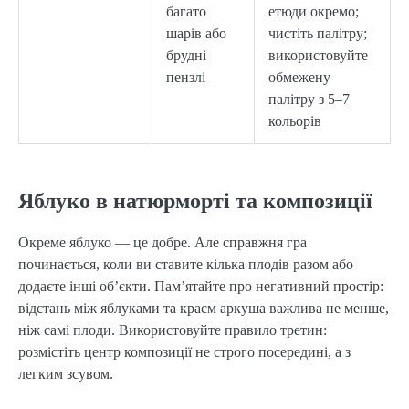
багато
етюди окремо;
шарів або
чистіть палітру;
брудні
використовуйте
пензлі
обмежену
палітру з 5–7
кольорів
Яблуко в натюрморті та композиції
Окреме яблуко — це добре. Але справжня гра
починається, коли ви ставите кілька плодів разом або
додаєте інші об’єкти. Пам’ятайте про негативний простір:
відстань між яблуками та краєм аркуша важлива не менше,
ніж самі плоди. Використовуйте правило третин:
розмістіть центр композиції не строго посередині, а з
легким зсувом.