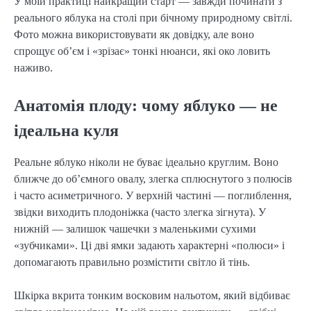
У моїй практиці найкращий старт — завжди починати з
реального яблука на столі при бічному природному світлі.
Фото можна використовувати як довідку, але воно
спрощує об’єм і «зрізає» тонкі нюанси, які око ловить
наживо.
Анатомія плоду: чому яблуко — не
ідеальна куля
Реальне яблуко ніколи не буває ідеально круглим. Воно
ближче до об’ємного овалу, злегка сплюснутого з полюсів
і часто асиметричного. У верхній частині — поглиблення,
звідки виходить плодоніжка (часто злегка зігнута). У
нижній — залишок чашечки з маленькими сухими
«зубчиками». Ці дві ямки задають характерні «полюси» і
допомагають правильно розмістити світло й тінь.
Шкірка вкрита тонким восковим нальотом, який відбиває