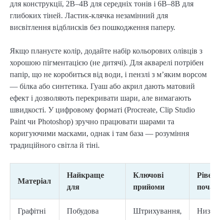
для конструкції, 2B–4B для середніх тонів і 6B–8B для
глибоких тіней. Ластик-клячка незамінний для
висвітлення відблисків без пошкодження паперу.
Якщо плануєте колір, додайте набір кольорових олівців з
хорошою пігментацією (не дитячі). Для акварелі потрібен
папір, що не коробиться від води, і пензлі з м’яким ворсом
— білка або синтетика. Гуаш або акрил дають матовий
ефект і дозволяють перекривати шари, але вимагають
швидкості. У цифровому форматі (Procreate, Clip Studio
Paint чи Photoshop) зручно працювати шарами та
коригуючими масками, однак і там база — розуміння
традиційного світла й тіні.
Найкраще
Ключові
Рівень
Матеріал
для
прийоми
почат
Графітні
Побудова
Штрихування,
Низьк