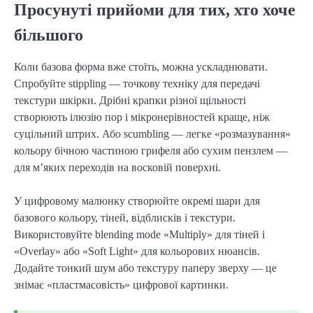
Просунуті прийоми для тих, хто хоче
більшого
Коли базова форма вже стоїть, можна ускладнювати.
Спробуйте stippling — точкову техніку для передачі
текстури шкірки. Дрібні крапки різної щільності
створюють ілюзію пор і мікронерівностей краще, ніж
суцільний штрих. Або scumbling — легке «розмазування»
кольору бічною частиною грифеля або сухим пензлем —
для м’яких переходів на восковій поверхні.
У цифровому малюнку створюйте окремі шари для
базового кольору, тіней, відблисків і текстури.
Використовуйте blending mode «Multiply» для тіней і
«Overlay» або «Soft Light» для кольорових нюансів.
Додайте тонкий шум або текстуру паперу зверху — це
знімає «пластмасовість» цифрової картинки.