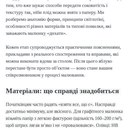
тим, хто вже шукає способи передати соковитість і
текстуру так, ніби плід можна зняти з паперу. Ми
розберемо анатомію форми, принципи світлотіні,
особливості різних матеріалів та типові помилки, які
заважають малюнку «дихати».
Кожен етап супроводжується практичними поясненнями,
прикладами з реального спостереження та вправами, які
можна виконати вдома за столом. Після цього яблуко
перестане бути просто об’єктом — воно стане вашим
співрозмовником у процесі малювання.
Матеріали: що справді знадобиться
Початківцям часто радять «взяти все, що є». Насправді
достатньо мінімуму, але якісного. Для графітного малюнка
візьміть папір з легкою фактурою (щільність 160–200 г/м²),
щоб штрих лягав м’яко і не «провалювався». Олівці: HB