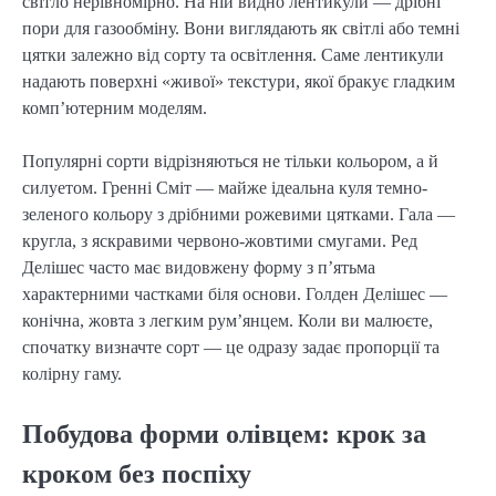
світло нерівномірно. На ній видно лентикули — дрібні
пори для газообміну. Вони виглядають як світлі або темні
цятки залежно від сорту та освітлення. Саме лентикули
надають поверхні «живої» текстури, якої бракує гладким
комп’ютерним моделям.
Популярні сорти відрізняються не тільки кольором, а й
силуетом. Гренні Сміт — майже ідеальна куля темно-
зеленого кольору з дрібними рожевими цятками. Гала —
кругла, з яскравими червоно-жовтими смугами. Ред
Делішес часто має видовжену форму з п’ятьма
характерними частками біля основи. Голден Делішес —
конічна, жовта з легким рум’янцем. Коли ви малюєте,
спочатку визначте сорт — це одразу задає пропорції та
колірну гаму.
Побудова форми олівцем: крок за
кроком без поспіху