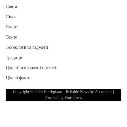
Свята
Сім'я
Спорт
Техно
Технології та гаджети
Традиції
Цікаві та визначні постаті
Цікаві факти
Copyright © 2026
НетФрідом
| Reliable News by
Ascendoor
|
Powered by
WordPress
.