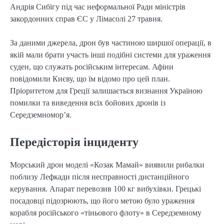
Андрія Сибігу під час неформальної Ради міністрів
закордонних справ ЄС у Лімасолі 27 травня.
За даними джерела, дрон був частиною ширшої операції, в
якій мали брати участь інші подібні системи для ураження
суден, що служать російським інтересам. Афіни
повідомили Києву, що їм відомо про цей план.
Пріоритетом для Греції залишається визнання Україною
помилки та виведення всіх бойових дронів із
Середземномор’я.
Передісторія інциденту
Морський дрон моделі «Козак Мамай» виявили рибалки
поблизу Лефкади після несправності дистанційного
керування. Апарат перевозив 100 кг вибухівки. Грецькі
посадовці підозрюють, що його метою було ураження
корабля російського «тіньового флоту» в Середземному