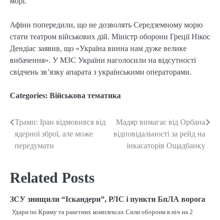
морі.
Афіни попередили, що не дозволять Середземному морю
стати театром військових дій. Міністр оборони Греції Нікос
Дендіас заявив, що «Україна винна нам дуже велике
вибачення». У МЗС України наголосили на відсутності
свідчень зв’язку апарата з українськими операторами.
Categories:
Військова тематика
Трамп: Іран відмовився від
Мадяр вимагає від Орбана
Post
ядерної зброї, але може
відповідальності за рейд на
navigation
передумати
інкасаторів Ощадбанку
Related Posts
ЗСУ знищили “Іскандери”, РЛС і пункти БпЛА ворога
Удари по Криму та ракетних комплексах Сили оборони в ніч на 2