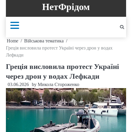
Skip
НетФрідом
to
content
Home
Військова тематика
Греція висловила протест Україні через дрон у водах
Лефкади
Греція висловила протест Україні
через дрон у водах Лефкади
03.06.2026
by
Микола Стороженко