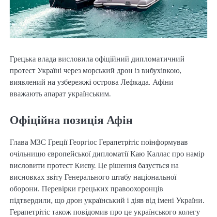
Грецька влада висловила офіційний дипломатичний
протест Україні через морський дрон із вибухівкою,
виявлений на узбережжі острова Лефкада. Афіни
вважають апарат українським.
Офіційна позиція Афін
Глава МЗС Греції Георгіос Герапетрітіс поінформував
очільницю європейської дипломатії Каю Каллас про намір
висловити протест Києву. Це рішення базується на
висновках звіту Генерального штабу національної
оборони. Перевірки грецьких правоохоронців
підтвердили, що дрон український і діяв від імені України.
Герапетрітіс також повідомив про це українського колегу