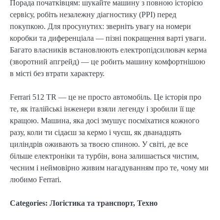
Порада початківцям: шукайте машину з повною історією
сервісу, робіть незалежну діагностику (PPI) перед
покупкою. Для просунутих: зверніть увагу на номери
коробки та диференціала — пізні покращення варті уваги.
Багато власників встановлюють електропідсилювач керма
(зворотний апгрейд) — це робить машину комфортнішою
в місті без втрати характеру.
Ferrari 512 TR — це не просто автомобіль. Це історія про
те, як італійські інженери взяли легенду і зробили її ще
кращою. Машина, яка досі змушує посміхатися кожного
разу, коли ти сідаєш за кермо і чуєш, як дванадцять
циліндрів оживають за твоєю спиною. У світі, де все
більше електроніки та турбін, вона залишається чистим,
чесним і неймовірно живим нагадуванням про те, чому ми
любимо Ferrari.
Categories:
Логістика та транспорт
,
Техно