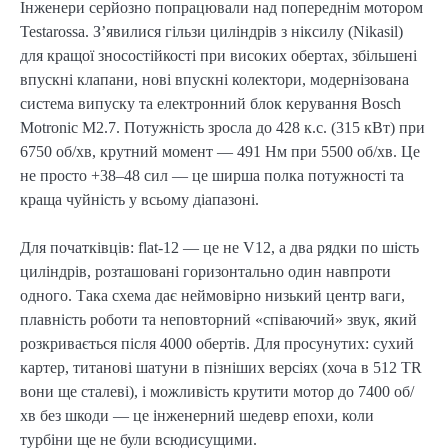
Інженери серйозно попрацювали над попереднім мотором
Testarossa. З’явилися гільзи циліндрів з ніксилу (Nikasil)
для кращої зносостійкості при високих обертах, збільшені
впускні клапани, нові впускні колектори, модернізована
система випуску та електронний блок керування Bosch
Motronic M2.7. Потужність зросла до 428 к.с. (315 кВт) при
6750 об/хв, крутний момент — 491 Нм при 5500 об/хв. Це
не просто +38–48 сил — це ширша полка потужності та
краща чуйність у всьому діапазоні.
Для початківців: flat-12 — це не V12, а два рядки по шість
циліндрів, розташовані горизонтально один навпроти
одного. Така схема дає неймовірно низький центр ваги,
плавність роботи та неповторний «співаючий» звук, який
розкривається після 4000 обертів. Для просунутих: сухий
картер, титанові шатуни в пізніших версіях (хоча в 512 TR
вони ще сталеві), і можливість крутити мотор до 7400 об/
хв без шкоди — це інженерний шедевр епохи, коли
турбіни ще не були всюдисущими.