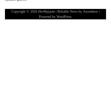
Copyright © 2026
НетФрідом
| Reliable News by
Ascendoor
|
Powered by
WordPress
.