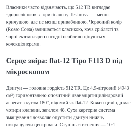
Власники часто відзначають, що 512 TR виглядає
«дорослішою» за оригінальну Testarossa — менш
кричущою, але не менш привабливою. Червоний колір
(Rosso Corsa) залишається класикою, хоча сріблясті та
чорні екземпляри сьогодні особливо цінуються
колекціонерами.
Серце звіра: flat-12 Tipo F113 D під
мікроскопом
Двигун — головна гордість 512 TR. Це 4,9-літровий (4943
см³) горизонтально-опозитний дванадцятициліндровий
агрегат з кутом 180°, відомий як flat-12. Кожен циліндр має
чотири клапани, загалом 48. Суха картерна система
змащування дозволяє опустити двигун нижче,
покращуючи центр ваги. Ступінь стиснення — 10:1.