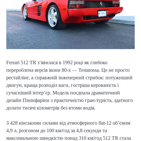
Ferrari 512 TR з’явилася в 1992 році як глибоко
перероблена версія ікони 80-х — Testarossa. Це не просто
рестайлінг, а справжній інженерний стрибок: потужніший
двигун, краща розподіл ваги, гостріша керованість і
сучасніший інтер’єр. Модель поєднала драматичний
дизайн Пінінфаріни з практичністю гран-туріста, здатного
долати тисячі кілометрів без втоми водія.
З 428 кінськими силами від атмосферного flat-12 об’ємом
4,9 л, розгоном до 100 км/год за 4,8 секунди та
максимальною швидкістю понад 310 км/год 512 TR стала