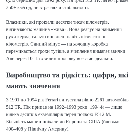
було серйозно для 1992 року. На трасі 512 TR легко тримає
250+ км/год, не втрачаючи стабільності.
Власники, які проїхали десятки тисяч кілометрів,
відзначають: машина «жива». Вона реагує на найменші
рухи керма, гальма впевнені навіть після сотень
кілометрів. Єдиний мінус — на холодну коробка
перемикається трохи тугіше, а зчеплення вимагає звички.
Але через 10–15 хвилин прогріву все стає ідеально.
Виробництво та рідкість: цифри, які
мають значення
З 1991 по 1994 рік Ferrari випустила рівно 2261 автомобіль
512 TR. Пік припав на 1992–1993 роки, 1994-й — лише
кілька десятків екземплярів перед появою F512 M.
Більшість машин поїхали до Європи та США (близько
400–408 у Північну Америку).