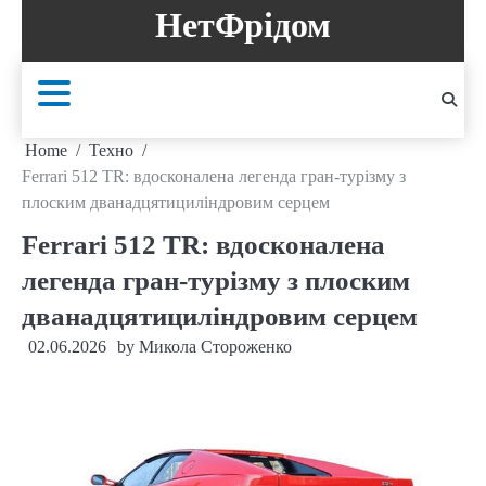
Skip
НетФрідом
to
content
Home
Техно
Ferrari 512 TR: вдосконалена легенда гран-турізму з
плоским дванадцятициліндровим серцем
Ferrari 512 TR: вдосконалена
легенда гран-турізму з плоским
дванадцятициліндровим серцем
02.06.2026
by
Микола Стороженко