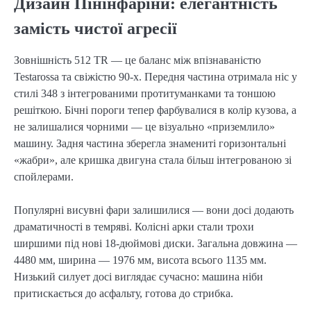
Дизайн Пінінфаріни: елегантність
замість чистої агресії
Зовнішність 512 TR — це баланс між впізнаваністю
Testarossa та свіжістю 90-х. Передня частина отримала ніс у
стилі 348 з інтегрованими протитуманками та тоншою
решіткою. Бічні пороги тепер фарбувалися в колір кузова, а
не залишалися чорними — це візуально «приземлило»
машину. Задня частина зберегла знамениті горизонтальні
«жабри», але кришка двигуна стала більш інтегрованою зі
спойлерами.
Популярні висувні фари залишилися — вони досі додають
драматичності в темряві. Колісні арки стали трохи
ширшими під нові 18-дюймові диски. Загальна довжина —
4480 мм, ширина — 1976 мм, висота всього 1135 мм.
Низький силует досі виглядає сучасно: машина ніби
притискається до асфальту, готова до стрибка.