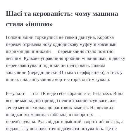
Шасі та керованість: чому машина
стала «іншою»
Головні зміни торкнулися не тільки двигуна. Коробка
передач отримала нову однодискову муфту зі ковзними
шарикопідшипниками — перемикання стало помітно
легшим. Рульове управління зробили «швидшим», підвіску
переналаштували під нижчий центр ваги. Гальма
збільшили (передні диски 315 мм з перфорацією), а тиск у
шинах і налаштування амортизаторів оптимізували.
Результат — 512 TR веде себе зібраніше за Testarossa. Вона
все ще має задній привід і певний задній зсув ваги, але
тепер менш схильна до раптових заметів. На високих
швидкостях машина стабільна, в поворотах —
передбачувана. Руль віддає відмінний зворотний зв’язок, а
педаль газу дозволяє точно дозувати потужність. Це не