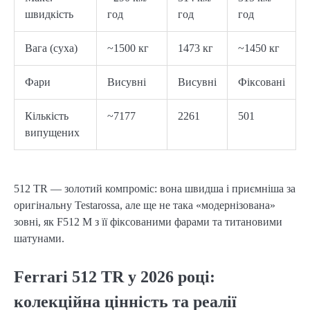
швидкість
год
год
год
Вага (суха)
~1500 кг
1473 кг
~1450 кг
Фари
Висувні
Висувні
Фіксовані
Кількість
~7177
2261
501
випущених
512 TR — золотий компроміс: вона швидша і приємніша за
оригінальну Testarossa, але ще не така «модернізована»
зовні, як F512 M з її фіксованими фарами та титановими
шатунами.
Ferrari 512 TR у 2026 році:
колекційна цінність та реалії