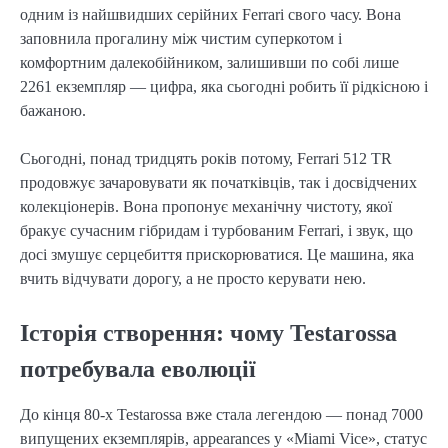
одним із найшвидших серійних Ferrari свого часу. Вона
заповнила прогалину між чистим суперкотом і
комфортним далекобійником, залишивши по собі лише
2261 екземпляр — цифра, яка сьогодні робить її рідкісною і
бажаною.
Сьогодні, понад тридцять років потому, Ferrari 512 TR
продовжує зачаровувати як початківців, так і досвідчених
колекціонерів. Вона пропонує механічну чистоту, якої
бракує сучасним гібридам і турбованим Ferrari, і звук, що
досі змушує серцебиття прискорюватися. Це машина, яка
вчить відчувати дорогу, а не просто керувати нею.
Історія створення: чому Testarossa
потребувала еволюції
До кінця 80-х Testarossa вже стала легендою — понад 7000
випущених екземплярів, appearances у «Miami Vice», статус