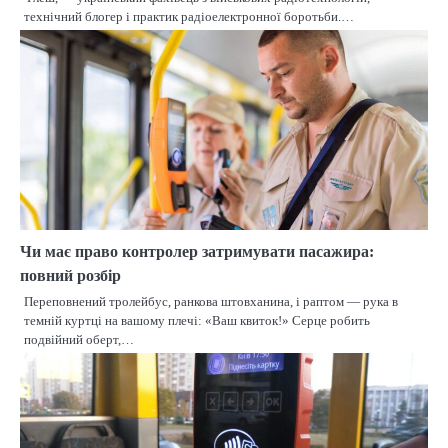
технічний блогер і практик радіоелектронної боротьби.…
Чи має право контролер затримувати пасажира:
повний розбір
Переповнений тролейбус, ранкова штовханина, і раптом — рука в
темній куртці на вашому плечі: «Ваш квиток!» Серце робить
подвійний оберт,…