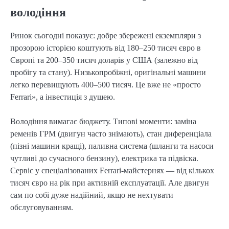
володіння
Ринок сьогодні показує: добре збережені екземпляри з
прозорою історією коштують від 180–250 тисяч євро в
Європі та 200–350 тисяч доларів у США (залежно від
пробігу та стану). Низькопробіжні, оригінальні машини
легко перевищують 400–500 тисяч. Це вже не «просто
Ferrari», а інвестиція з душею.
Володіння вимагає бюджету. Типові моменти: заміна
ременів ГРМ (двигун часто знімають), стан диференціала
(пізні машини кращі), паливна система (шланги та насоси
чутливі до сучасного бензину), електрика та підвіска.
Сервіс у спеціалізованих Ferrari-майстернях — від кількох
тисяч євро на рік при активній експлуатації. Але двигун
сам по собі дуже надійний, якщо не нехтувати
обслуговуванням.