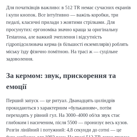
Для початківців важливо: в 512 TR немає сучасних екранів
і купи кнопок. Все інтуїтивно — важіль коробки, три
педалі, класичні прилади з жовтими стрілками. Для
просунутих: ергономіка значно краща за оригінальну
Testarossa, але важкий зчеплення і відсутність
гідропідсилювача керма (в більшості екземплярів) роблять
міську їзду фізично помітною. На трасі ж — суцільне
задоволення.
За кермом: звук, прискорення та
емоції
Перший запуск — це ритуал. Дванадцять циліндрів
прокидаються з характерним «бульканням», потім
переходять у рівний гул. На 3000–4000 об/хв звук стає
глибоким і насиченим, після 5500 — пронизує весь кузов.
Розгін лінійний і потужний: 4,8 секунди до сотні — це