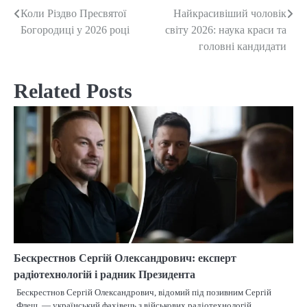
Коли Різдво Пресвятої
Найкрасивіший чоловік
Post
Богородиці у 2026 році
світу 2026: наука краси та
navigation
головні кандидати
Related Posts
Бескрестнов Сергій Олександрович: експерт
радіотехнологій і радник Президента
Бескрестнов Сергій Олександрович, відомий під позивним Сергій
Флеш, — український фахівець з військових радіотехнологій,