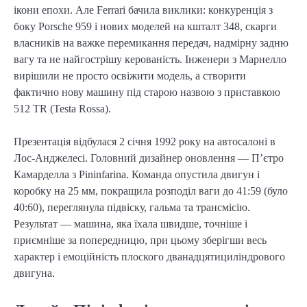
ікони епохи. Але Ferrari бачила виклики: конкуренція з
боку Porsche 959 і нових моделей на кшталт 348, скарги
власників на важке перемикання передач, надмірну задню
вагу та не найгострішу керованість. Інженери з Марнелло
вирішили не просто освіжити модель, а створити
фактично нову машину під старою назвою з приставкою
512 TR (Testa Rossa).
Презентація відбулася 2 січня 1992 року на автосалоні в
Лос-Анджелесі. Головний дизайнер оновлення — П’єтро
Камарделла з Pininfarina. Команда опустила двигун і
коробку на 25 мм, покращила розподіл ваги до 41:59 (було
40:60), переглянула підвіску, гальма та трансмісію.
Результат — машина, яка їхала швидше, точніше і
приємніше за попередницю, при цьому зберігши весь
характер і емоційність плоского дванадцятициліндрового
двигуна.