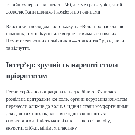
«злий» суперкот на кшталт F40, а саме гран-туріст, який
дозволяє їхати швидко і комфортно годинами.
Власники з досвідом часто кажуть: «Вона прощає більше
помилок, ніж очікуєш, але водночас вимагає поваги».
Немає електронних помічників — тільки твої руки, ноги
та відчуття.
Інтер’єр: зручність нарешті стала
пріоритетом
Ferrari серйозно попрацювала над кабіною. З’явилася
розділена центральна консоль, органи керування кліматом
перенесли ближче до водія. Сидіння стали комфортнішими
для далеких поїздок, хоча все одно залишаються
спортивними. Якість матеріалів — шкіра Connolly,
акуратні стібки, мінімум пластику.