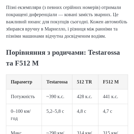
Пізні екземпляри (з певних серійних номерів) отримали
покращені диференціали — ковані замість зварних. Це
важливий нюанс для покупців сьогодні. Кожен автомобіль
збирався вручну в Марнелло, і різниця між ранніми та
пізніми машинами відчутна досвідченим водіям.
Порівняння з родичами: Testarossa
та F512 M
Параметр
Testarossa
512 TR
F512 M
Потужність
~390 к.с.
428 к.с.
441 к.с.
0–100 км/
5,2–5,8 с
4,8 с
4,7 с
год
Макс.
~290 км/
314 км/
315 км/