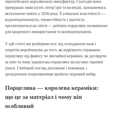
європейських королівських мануфактур. Сьогодні вона
прикрашає наші кухні, інтер’єри та колекції, залишаючись
актуальною навіть у 2026 році. Її унікальні властивості —
водонепроникність, термостійкість і здатність
просвічуватися на світлі — роблять порцеляну незамінною
для щоденного використання та колекціонування.
У цій статті ми розберемо все: від походження назв і
секретів виробництва до того, як відрізнити справжню
порцеляну від фаянсу чи звичайної кераміки, як доглядати
за нею та чому українська порцеляна заслуговує окремої
уваги. Глибокий погляд допоможе і новачкам, і
досвідченим поціновувачам зробити свідомий вибір.
Порцеляна — королева кераміки:
що це за матеріал і чому він
особливий