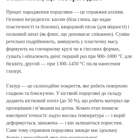
Процес народження порцеляни — це справжня алхімія.
Основні інгредієнти: каолін (біла глина, що надає
пластичності та білизни), кварцовий пісок (для міцності) і
польовий шпат (як флюс, що допомагає спіканню). Суміш
ретельно подрібнюють, замішують у пластичну масу,
формують на гончарному крузі чи в гіпсових формах,
сушать і обпалюють двічі: перший раз при 900–1000 °C для
бісквіту, другий — при 1300–1450 °C після нанесення
глазурі.
Глазур — це склоподібне покриття, яке робить поверхню
гладкою та блискучою. У кістяній порцеляні до складу
додають кістковий попіл (до 50 %), що робить матеріал ще
прозорішим і м’якшим на дотик. Кожен етап вимагає
ювелірної точності: надто висока температура — і виріб
деформується, занижена — і він залишиться пористим.
Саме тому справжня порцеляна завжди має ідеальну
форму і мелодійний звук при постукуванні.