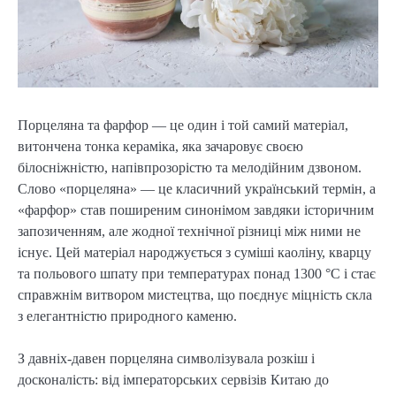
Порцеляна та фарфор — це один і той самий матеріал,
витончена тонка кераміка, яка зачаровує своєю
білосніжністю, напівпрозорістю та мелодійним дзвоном.
Слово «порцеляна» — це класичний український термін, а
«фарфор» став поширеним синонімом завдяки історичним
запозиченням, але жодної технічної різниці між ними не
існує. Цей матеріал народжується з суміші каоліну, кварцу
та польового шпату при температурах понад 1300 °C і стає
справжнім витвором мистецтва, що поєднує міцність скла
з елегантністю природного каменю.
З давніх-давен порцеляна символізувала розкіш і
досконалість: від імператорських сервізів Китаю до