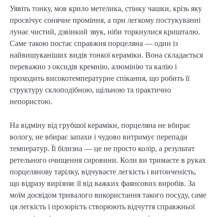
Уявіть тонку, мов крило метелика, стінку чашки, крізь яку
просвічує сонячне проміння, а при легкому постукуванні
лунає чистий, дзвінкий звук, ніби торкнулися кришталю.
Саме такою постає справжня порцеляна — один із
найвишуканіших видів тонкої кераміки. Вона складається
переважно з оксидів кремнію, алюмінію та калію і
проходить високотемпературне спікання, що робить її
структуру склоподібною, щільною та практично
непористою.
На відміну від грубшої кераміки, порцеляна не вбирає
вологу, не вбирає запахи і чудово витримує перепади
температур. Її білизна — це не просто колір, а результат
ретельного очищення сировини. Коли ви тримаєте в руках
порцелянову тарілку, відчуваєте легкість і витонченість,
що відразу вирізняє її від важких фаянсових виробів. За
моїм досвідом тривалого використання такого посуду, саме
ця легкість і прозорість створюють відчуття справжньої