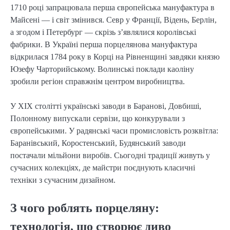
1710 році запрацювала перша європейська мануфактура в
Майсені — і світ змінився. Севр у Франції, Відень, Берлін,
а згодом і Петербург — скрізь з’являлися королівські
фабрики. В Україні перша порцелянова мануфактура
відкрилася 1784 року в Корці на Рівненщині завдяки князю
Юзефу Чарторийському. Волинські поклади каоліну
зробили регіон справжнім центром виробництва.
У XIX столітті українські заводи в Баранові, Довбиші,
Полонному випускали сервізи, що конкурували з
європейськими. У радянські часи промисловість розквітла:
Баранівський, Коростенський, Будянський заводи
постачали мільйони виробів. Сьогодні традиції живуть у
сучасних колекціях, де майстри поєднують класичні
техніки з сучасним дизайном.
З чого роблять порцеляну:
технологія, що створює диво