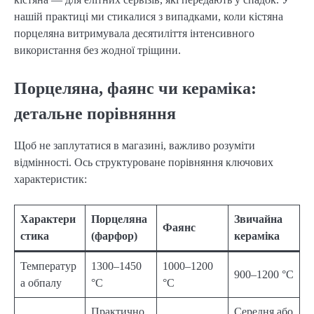
нашій практиці ми стикалися з випадками, коли кістяна
порцеляна витримувала десятиліття інтенсивного
використання без жодної тріщини.
Порцеляна, фаянс чи кераміка:
детальне порівняння
Щоб не заплутатися в магазині, важливо розуміти
відмінності. Ось структуроване порівняння ключових
характеристик:
Характери
Порцеляна
Звичайна
Фаянс
стика
(фарфор)
кераміка
Температур
1300–1450
1000–1200
900–1200 °C
а обпалу
°C
°C
Практично
Середня або