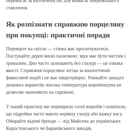
перемагає за витонченістю, але вимагає обережнішого
ставлення.
Як розпізнати справжню порцеляну
при покупці: практичні поради
Перевірте на світло — стінка має просвічуватися.
Постукайте дерев’яною паличкою: звук має бути чистим і
тривалим. Дно часто залишають без глазурі — це ознака
якості. Справжня порцеляна легша за аналогічний
фаянсовий виріб і не має мікротріщин. Уникайте занадто
дешевих варіантів: висока температура виробництва не
дозволяє економити на сировині.
У нашій практиці ми перевіряли сотні виробів і помітили,
що підробки часто мають нерівну глазур або важку вагу.
Обирайте відомі бренди — від Майсена до українських
Коростенського чи Баранівського заводів.