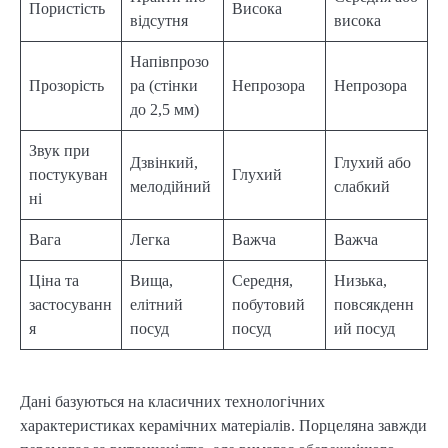
Пористість
Висока
відсутня
висока
Напівпрозо
Прозорість
ра (стінки
Непрозора
Непрозора
до 2,5 мм)
Звук при
Дзвінкий,
Глухий або
постукуван
Глухий
мелодійний
слабкий
ні
Вага
Легка
Важча
Важча
Ціна та
Вища,
Середня,
Низька,
застосуванн
елітний
побутовий
повсякденн
я
посуд
посуд
ий посуд
Дані базуються на класичних технологічних
характеристиках керамічних матеріалів. Порцеляна завжди