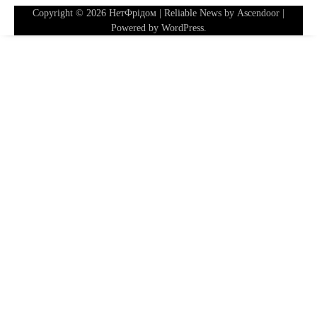
Copyright © 2026
НетФрідом
| Reliable News by
Ascendoor
|
Powered by
WordPress
.