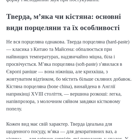
Тверда, м’яка чи кістяна: основні
види порцеляни та їх особливості
Не вся порцеляна однакова. Тверда порцеляна (hard-paste)
— класика з Китаю та Майсена: обпалюється при
найвищих температурах, надзвичайно міцна, біла і
просвічується. М’яка порцеляна (soft-paste) з’явилася в
Європі раніше — вона ніжніша, але крихкіша, з
жовтуватим відтінком, бо містить більше скляних добавок.
Кістяна порцеляна (bone china), винайдена в Англії
наприкінці XVIII століття, — вершина розкоші: легка,
напівпрозора, з молочним сяйвом завдяки кістковому
попелу.
Кожен вид має свій характер. Тверда ідеальна для
щоденного посуду, м’яка — для декоративних ваз, а
кістяна — для елітних сервізів, які передають у спадок. У