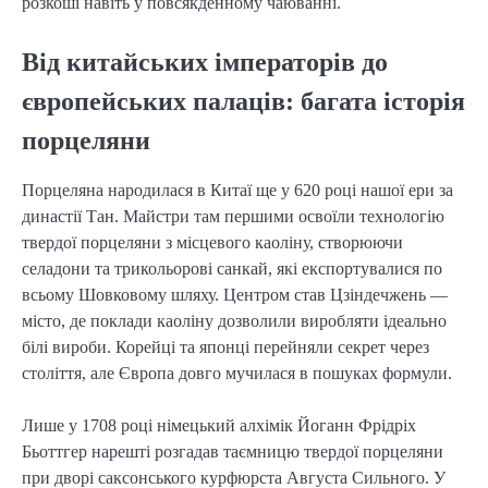
розкоші навіть у повсякденному чаюванні.
Від китайських імператорів до
європейських палаців: багата історія
порцеляни
Порцеляна народилася в Китаї ще у 620 році нашої ери за
династії Тан. Майстри там першими освоїли технологію
твердої порцеляни з місцевого каоліну, створюючи
селадони та трикольорові санкай, які експортувалися по
всьому Шовковому шляху. Центром став Цзіндечжень —
місто, де поклади каоліну дозволили виробляти ідеально
білі вироби. Корейці та японці перейняли секрет через
століття, але Європа довго мучилася в пошуках формули.
Лише у 1708 році німецький алхімік Йоганн Фрідріх
Бьоттгер нарешті розгадав таємницю твердої порцеляни
при дворі саксонського курфюрста Августа Сильного. У