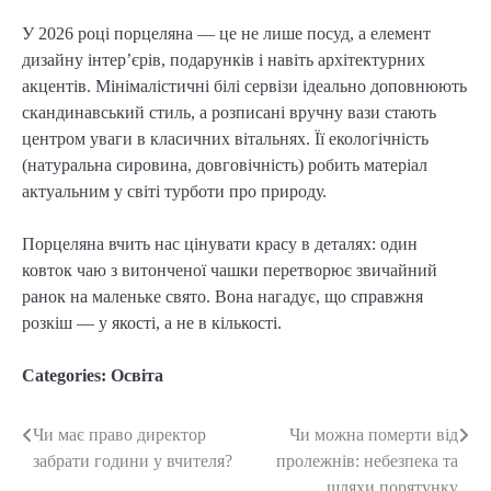
У 2026 році порцеляна — це не лише посуд, а елемент
дизайну інтер’єрів, подарунків і навіть архітектурних
акцентів. Мінімалістичні білі сервізи ідеально доповнюють
скандинавський стиль, а розписані вручну вази стають
центром уваги в класичних вітальнях. Її екологічність
(натуральна сировина, довговічність) робить матеріал
актуальним у світі турботи про природу.
Порцеляна вчить нас цінувати красу в деталях: один
ковток чаю з витонченої чашки перетворює звичайний
ранок на маленьке свято. Вона нагадує, що справжня
розкіш — у якості, а не в кількості.
Categories:
Освіта
Чи має право директор
Чи можна померти від
Post
забрати години у вчителя?
пролежнів: небезпека та
navigation
шляхи порятунку