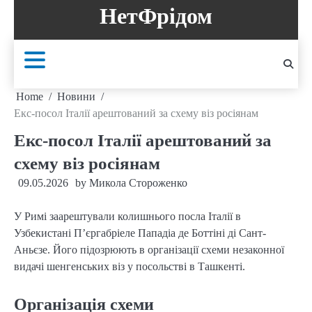
Skip
НетФрідом
to
content
Home
Новини
Екс-посол Італії арештований за схему віз росіянам
Екс-посол Італії арештований за
схему віз росіянам
09.05.2026
by
Микола Стороженко
У Римі заарештували колишнього посла Італії в
Узбекистані П’єргабріеле Пападіа де Боттіні ді Сант-
Аньєзе. Його підозрюють в організації схеми незаконної
видачі шенгенських віз у посольстві в Ташкенті.
Організація схеми