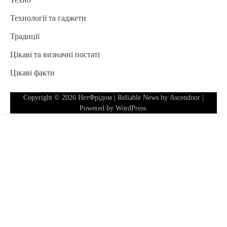
Технології та гаджети
Традиції
Цікаві та визначні постаті
Цікаві факти
Copyright © 2026
НетФрідом
| Reliable News by
Ascendoor
|
Powered by
WordPress
.