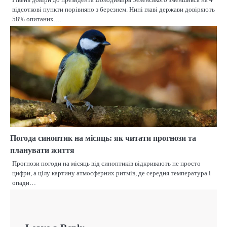
відсоткові пункти порівняно з березнем. Нині главі держави довіряють
58% опитаних.…
Погода синоптик на місяць: як читати прогнози та
планувати життя
Прогнози погоди на місяць від синоптиків відкривають не просто
цифри, а цілу картину атмосферних ритмів, де середня температура і
опади…