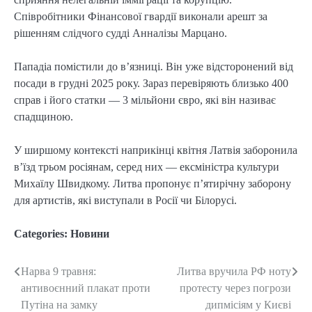
Співробітники Фінансової гвардії виконали арешт за
рішенням слідчого судді Анналізы Марцано.
Пападіа помістили до в’язниці. Він уже відсторонений від
посади в грудні 2025 року. Зараз перевіряють близько 400
справ і його статки — 3 мільйони євро, які він називає
спадщиною.
У ширшому контексті наприкінці квітня Латвія заборонила
в’їзд трьом росіянам, серед них — ексміністра культури
Михаїлу Швидкому. Литва пропонує п’ятирічну заборону
для артистів, які виступали в Росії чи Білорусі.
Categories:
Новини
Нарва 9 травня:
Литва вручила РФ ноту
Post
антивоєнний плакат проти
протесту через погрози
navigation
Путіна на замку
дипмісіям у Києві