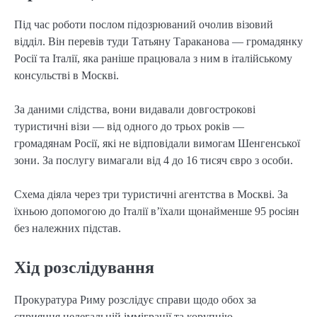
Під час роботи послом підозрюваний очолив візовий
відділ. Він перевів туди Татьяну Тараканова — громадянку
Росії та Італії, яка раніше працювала з ним в італійському
консульстві в Москві.
За даними слідства, вони видавали довгострокові
туристичні візи — від одного до трьох років —
громадянам Росії, які не відповідали вимогам Шенгенської
зони. За послугу вимагали від 4 до 16 тисяч євро з особи.
Схема діяла через три туристичні агентства в Москві. За
їхньою допомогою до Італії в’їхали щонайменше 95 росіян
без належних підстав.
Хід розслідування
Прокуратура Риму розслідує справи щодо обох за
сприяння нелегальній імміграції та корупцію.