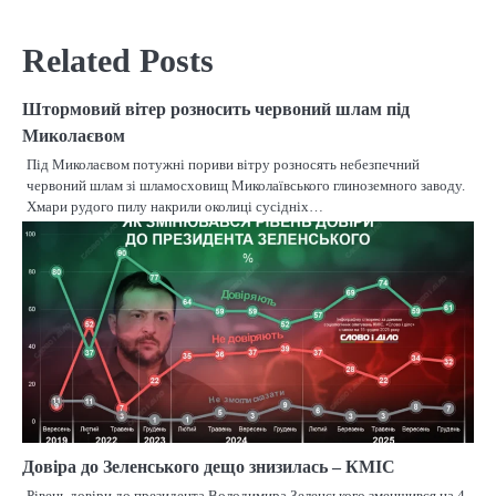
Related Posts
Штормовий вітер розносить червоний шлам під
Миколаєвом
Під Миколаєвом потужні пориви вітру розносять небезпечний
червоний шлам зі шламосховищ Миколаївського глиноземного заводу.
Хмари рудого пилу накрили околиці сусідніх…
Довіра до Зеленського дещо знизилась – КМІС
Рівень довіри до президента Володимира Зеленського зменшився на 4