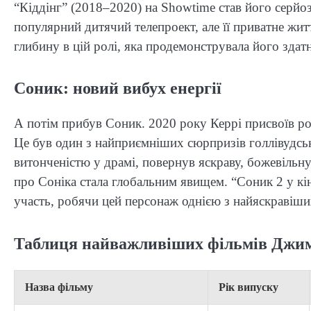
“Кіддінг” (2018–2020) на Showtime став його серйоз
популярний дитячий телепроект, але її приватне жи
глибину в цій ролі, яка продемонструвала його здатн
Соник: новий вибух енергії
А потім прибув Соник. 2020 року Керрі присвоїв рол
Це був один з найприємніших сюрпризів голлівудсько
витонченістю у драмі, повернув яскраву, божевільну
про Соніка стала глобальним явищем. “Соник 2 у кі
участь, робячи цей персонаж однією з найяскравіших
Таблиця найважливіших фільмів Джим
Назва фільму
Рік випуску