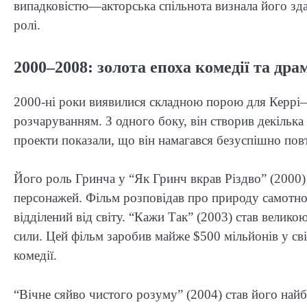
випадковістю—акторська спільнота визнала його здатн
ролі.
2000–2008: золота епоха комедії та дра
2000-ні роки виявилися складною порою для Керрі
розчаруванням. З одного боку, він створив декільк
проекти показали, що він намагався безуспішно пов
Його роль Гринча у “Як Гринч вкрав Різдво” (2000)
персонажей. Фільм розповідав про природу самотно
відділений від світу. “Кажи Так” (2003) став велико
сили. Цей фільм заробив майже $500 мільйонів у сві
комедії.
“Вічне сяйво чистого розуму” (2004) став його н