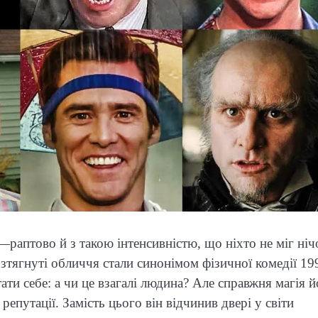
—раптово й з такою інтенсивністю, що ніхто не міг ніч
озтягнуті обличчя стали синонімом фізичної комедії 19
тати себе: а чи це взагалі людина? Але справжня магія 
репутації. Замість цього він відчинив двері у світи