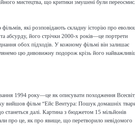
оційного мистецтва, що критики змушені були переосми
ю фільмів, які розповідають складну історію про еволю
 та абсурду, його стрічки 2000-х років—це портрети
єднання обох підходів. У кожному фільмі він залишає
озглянемо цю дивовижну подорож крізь його найважливі
ування 1994 року—це як описувати походження Всесвіт
ку вийшов фільм “Ейс Вентура: Пошук домашніх твар
що станеться далі. Картина з бюджетом 15 мільйонів
сали про це, як про явище, що перетворило невідомого