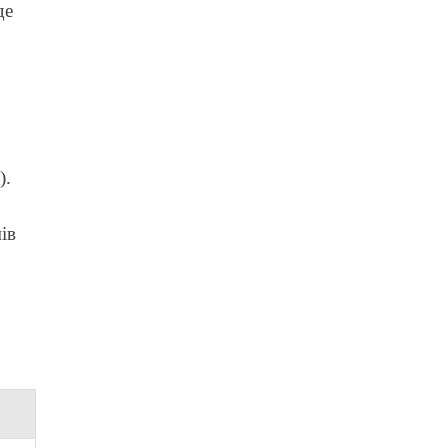
де
).
ів