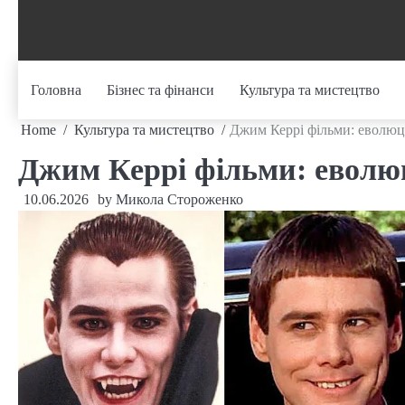
Skip
to
content
Головна
Бізнес та фінанси
Культура та мистецтво
Home
Культура та мистецтво
Джим Керрі фільми: еволюці
Джим Керрі фільми: еволюц
10.06.2026
by
Микола Стороженко