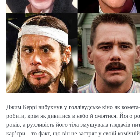
Джим Керрі вибухнув у голлівудське кіно як комета
робити, крім як дивитися в небо й сміятися. Його р
років, а рухливість його тіла змушувала глядачів пи
кар’єри—то факт, що він не застряг у своїй комічній 