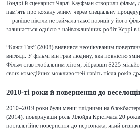
Гондрі й сценарист Чарлі Кауфман створили фільм, д
пам’ять про кохану жінку через спеціальну процед
—раніше ніколи не займала такої позиції у його філ
залишається однією з найважливіших робіт Керрі в й
“Кажи Так” (2008) виявився неочікуваним повертанн
вигляді. У фільмі він грав людину, яка повністю зм
Фільм став глобальним хітом, зібравши $225 мільйон
своїх комедійних можливостей навіть після років др
2010-ті роки й повернення до веселощі
2010–2019 роки були менш плідними на блокбастери
(2014), повернувши роль Ллойда Крістмаса 20 років
ностальгійне повернення до персонажа, який визнач