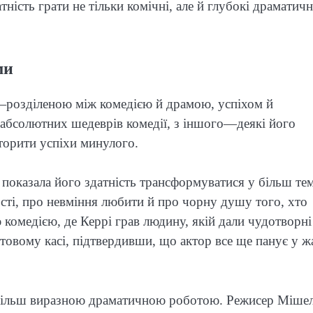
ість грати не тільки комічні, але й глубокі драматичн
ми
—розділеною між комедією й драмою, успіхом й
а абсолютних шедеврів комедії, з іншого—деякі його
торити успіхи минулого.
 показала його здатність трансформуватися у більш те
сті, про невміння любити й про чорну душу того, хто
ю комедією, де Керрі грав людину, якій дали чудотворні
товому касі, підтвердивши, що актор все ще панує у ж
айбільш виразною драматичною роботою. Режисер Міше