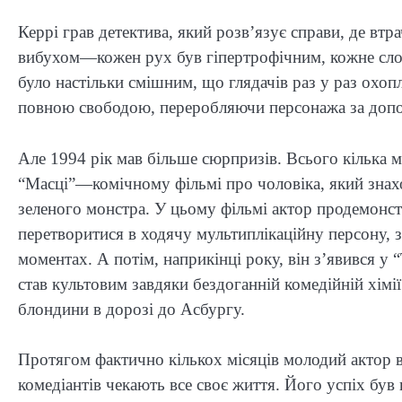
Керрі грав детектива, який розв’язує справи, де в
вибухом—кожен рух був гіпертрофічним, кожне слов
було настільки смішним, що глядачів раз у раз охоп
повною свободою, переробляючи персонажа за допом
Але 1994 рік мав більше сюрпризів. Всього кілька м
“Масці”—комічному фільмі про чоловіка, який знах
зеленого монстра. У цьому фільмі актор продемон
перетворитися в ходячу мультиплікаційну персону
моментах. А потім, наприкінці року, він з’явився 
став культовим завдяки бездоганній комедійній хімії
блондини в дорозі до Асбургу.
Протягом фактично кількох місяців молодий актор в
комедіантів чекають все своє життя. Його успіх був