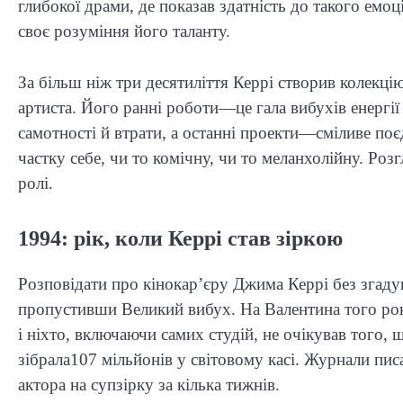
глибокої драми, де показав здатність до такого ем
своє розуміння його таланту.
За більш ніж три десятиліття Керрі створив колекці
артиста. Його ранні роботи—це гала вибухів енергії
самотності й втрати, а останні проекти—сміливе по
частку себе, чи то комічну, чи то меланхолійну. Р
ролі.
1994: рік, коли Керрі став зіркою
Розповідати про кінокар’єру Джима Керрі без згад
пропустивши Великий вибух. На Валентина того ро
і ніхто, включаючи самих студій, не очікував того, 
зібрала107 мільйонів у світовому касі. Журнали пи
актора на супзірку за кілька тижнів.