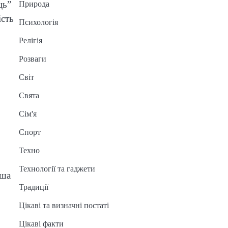
ць”
Природа
ість
Психологія
Релігія
Розваги
Світ
Свята
Сім'я
Спорт
Техно
Технології та гаджети
оша
Традиції
Цікаві та визначні постаті
Цікаві факти