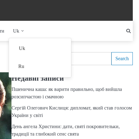
ти
Uk
Search
Uk
Search
Ru
Недавні записи
Пшенична каша: як варити правильно, щоб вийшла
розсипчастою і смачною
Сергій Олегович Кислиця: дипломат, який став голосом
України у світі
День ангела Христини: дати, святі покровительки,
традиції та глибокий сенс свята