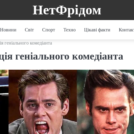
НетФрідом
Новини
Світ
Спорт
Техно
Цікаві факти
Контак
я геніального комедіанта
ія геніального комедіанта