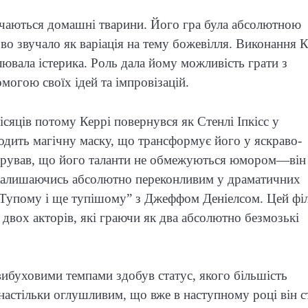
трачаються домашні тварини. Його гра була абсолютною
о звучало як варіація на тему божевілля. Виконання К
лювала істерика. Роль дала йому можливість грати з
огою своїх ідей та імпровізацій.
ісяців потому Керрі повернувся як Стенлі Іпкісс у
одить магічну маску, що трансформує його у яскраво-
стрував, що його таланти не обмежуються юмором—він
, залишаючись абсолютно переконливим у драматичних
у “Тупому і ще тупішому” з Джеффом Деніелсом. Цей фі
 двох акторів, які граючи як два абсолютно безмозькі
ибуховими темпами здобув статус, якого більшість
 настільки оглушливим, що вже в наступному році він с