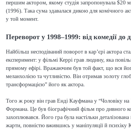
першим актором, якому студія запропонувала $20 м
(1996). Така сума здавалася дикою для комічного ак
у той момент.
Переворот у 1998–1999: від комедії до 
Найбільш несподіваний поворот в кар’єрі актора ст
експеримент: у фільмі Керрі грав людину, яка повіл
прямому ефірі. Вражаючим був той факт, що вся йог
меланхолією та чутливістю. Він отримав золоту гло
трансформацією” його як актора.
Того ж року він грав Енді Кауфмана у “Чоловіку на
Формана. Це був біографічний фільм про дивного к
захоплювався. Його гра була настільки деталізована 
жарти, повністю вжившись у маніпуляції й психіку 