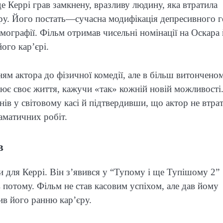
е Керрі грав замкнену, вразливу людину, яка втратила
уру. Його постать—сучасна модифікація депресивного г
ьмографії. Фільм отримав чисельні номінації на Оскара 
ого кар’єрі.
ям актора до фізичної комедії, але в більш витончено
інює своє життя, кажучи «так» кожній новій можливості
ів у світовому касі й підтвердивши, що актор не втра
аматичних робіт.
в
 для Керрі. Він з’явився у “Тупому і ще Тупішому 2”
 потому. Фільм не став касовим успіхом, але дав йому
ив його ранню кар’єру.