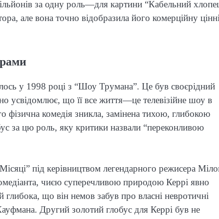
ільйонів за одну роль—для картини “Кабельний хлопе
тора, але вона точно відобразила його комерційну цінн
драми
алось у 1998 році з “Шоу Трумана”. Це був своєрідний
ьно усвідомлює, що її все життя—це телевізійне шоу в
о фізична комедія зникла, замінена тихою, глибокою
бус за цю роль, яку критики назвали “переконливою
 Місяці” під керівництвом легендарного режисера Міл
омедіанта, чиєю суперечливою природою Керрі явно
й глибока, що він немов забув про власні невротичні
Кауфмана. Другий золотий глобус для Керрі був не