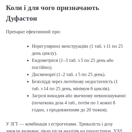
Коли і для чого призначають
Дуфастон
Препарат ефективний при:
Нерегулярних менструаціях (1 таб. з 11 по 25
день циклу).
Ендометріозі (1–3 таб. з 5 по 25 день або
постійно).
Дисменореї (1–2 таб. з 5 по 25 день).
Безплідді через лютеїнову недостатність (1
таб. з 14 по 25 день, мінімум 6 циклів).
Загрозі викидня або звичному невиношуванні
(початкова доза 4 таб., потім по 1 кожні 8
годин, з продовженням до 20 тижня).
У ЗГТ — комбінація з естрогенами. Тривалість і дозу
завжди визначає лікар після аналізів на прогестерон, УЗД