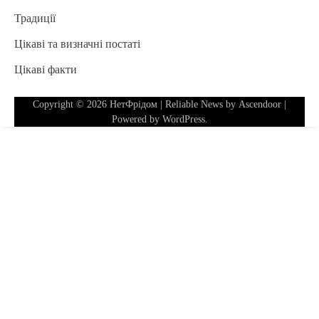
Традиції
Цікаві та визначні постаті
Цікаві факти
Copyright © 2026
НетФрідом
| Reliable News by
Ascendoor
|
Powered by
WordPress
.