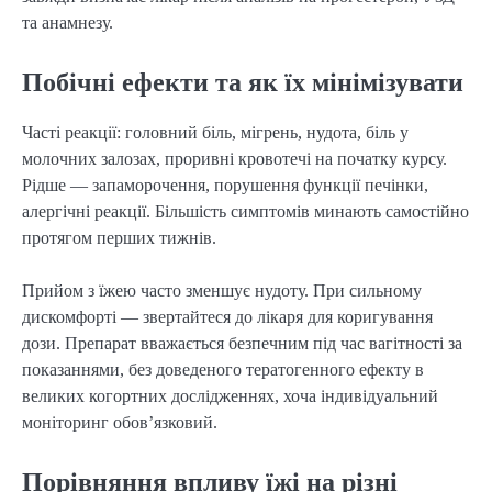
та анамнезу.
Побічні ефекти та як їх мінімізувати
Часті реакції: головний біль, мігрень, нудота, біль у
молочних залозах, проривні кровотечі на початку курсу.
Рідше — запаморочення, порушення функції печінки,
алергічні реакції. Більшість симптомів минають самостійно
протягом перших тижнів.
Прийом з їжею часто зменшує нудоту. При сильному
дискомфорті — звертайтеся до лікаря для коригування
дози. Препарат вважається безпечним під час вагітності за
показаннями, без доведеного тератогенного ефекту в
великих когортних дослідженнях, хоча індивідуальний
моніторинг обов’язковий.
Порівняння впливу їжі на різні