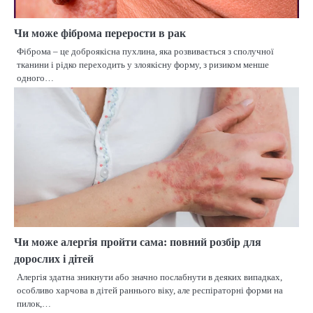
Чи може фіброма перерости в рак
Фіброма – це доброякісна пухлина, яка розвивається з сполучної
тканини і рідко переходить у злоякісну форму, з ризиком менше
одного…
Чи може алергія пройти сама: повний розбір для
дорослих і дітей
Алергія здатна зникнути або значно послабнути в деяких випадках,
особливо харчова в дітей раннього віку, але респіраторні форми на
пилок,…