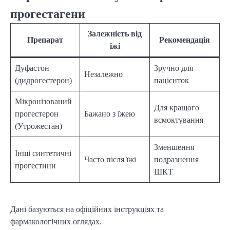
прогестагени
Залежність від
Препарат
Рекомендація
їжі
Дуфастон
Зручно для
Незалежно
(дидрогестерон)
пацієнток
Мікронізований
Для кращого
прогестерон
Бажано з їжею
всмоктування
(Утрожестан)
Зменшення
Інші синтетичні
Часто після їжі
подразнення
прогестини
ШКТ
Дані базуються на офіційних інструкціях та
фармакологічних оглядах.