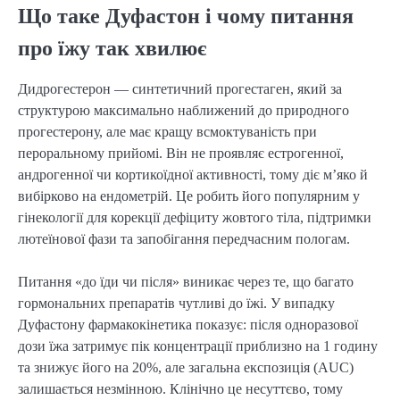
Що таке Дуфастон і чому питання
про їжу так хвилює
Дидрогестерон — синтетичний прогестаген, який за
структурою максимально наближений до природного
прогестерону, але має кращу всмоктуваність при
пероральному прийомі. Він не проявляє естрогенної,
андрогенної чи кортикоїдної активності, тому діє м’яко й
вибірково на ендометрій. Це робить його популярним у
гінекології для корекції дефіциту жовтого тіла, підтримки
лютеїнової фази та запобігання передчасним пологам.
Питання «до їди чи після» виникає через те, що багато
гормональних препаратів чутливі до їжі. У випадку
Дуфастону фармакокінетика показує: після одноразової
дози їжа затримує пік концентрації приблизно на 1 годину
та знижує його на 20%, але загальна експозиція (AUC)
залишається незмінною. Клінічно це несуттєво, тому