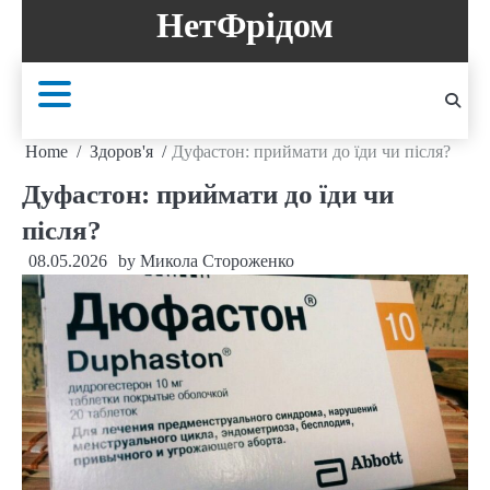
Skip
НетФрідом
to
content
Home
Здоров'я
Дуфастон: приймати до їди чи після?
Дуфастон: приймати до їди чи
після?
08.05.2026
by
Микола Стороженко