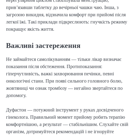
нерегулярним циклом стабілізувала менструацію,
прив’язавши таблетку до вечірньої чашки чаю. Інша, з
загрозою викидня, відзначила комфорт при прийомі після
легкої їжі. Такі приклади підкреслюють: гнучкість режиму
покращує якість життя.
Важливі застереження
Не займайтеся самолікуванням — тільки лікар визначає
показання після обстеження. Протипоказання:
гіперчутливість, важкі захворювання печінки, певні
онкологічні стани. При появі сильного головного болю,
жовтяниці чи ознак тромбозу — негайно звертайтеся по
допомогу.
Дуфастон — потужний інструмент у руках досвідченого
гінеколога. Правильний момент прийому робить терапію
комфортнішою, а результат — стабільнішим. Слухайте свій
організм, дотримуйтеся рекомендацій і не ігноруйте