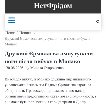
Skip
НетФрідом
to
content
Home
Новини
Дружині Єрмолаєва ампутували ноги після вибуху в
Монако
Дружині Єрмолаєва ампутували
ноги після вибуху в Монако
30.06.2026
by
Микола Стороженко
Внаслідок вибуху в Монако дружина підсанкційного
українського бізнесмена Вадима Єрмолаєва втратила
обидві ноги. Правоохоронці вважають, що напад
організували представники організованої злочинності, і
він може бути пов’язаний з кол-центрами в Дніпрі.