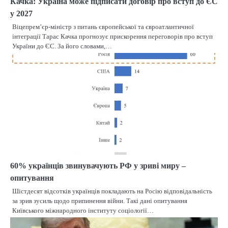
Качка: Україна може підписати договір про вступ до ЄС
у 2027
Віцепрем’єр-міністр з питань європейської та євроатлантичної
інтеграції Тарас Качка прогнозує прискорення переговорів про вступ
України до ЄС. За його словами,…
60% українців звинувачують РФ у зриві миру –
опитування
Шістдесят відсотків українців покладають на Росію відповідальність
за зрив зусиль щодо припинення війни. Такі дані опитування
Київського міжнародного інституту соціології…