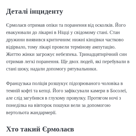
Деталі інциденту
Єрмолаєв отримав опіки та поранення від осколків. Його
евакуювали до лікарні в Ніцці у свідомому стані. Стан
дружини виявився критичним: нижні кінцівки частково
відірвало, тому лікарі провели термінову ампутацію.
Життю жінки загрожує небезпека. Тринадцятирічний син
отримав легкі поранення. Ще двох людей, які перебували в
стані шоку, надали допомогу рятувальники.
Французька поліція розшукує підозрюваного чоловіка в
темній кофті та кепці. Його зафіксували камери в Босолеї,
але слід загубився в глухому провулку. Протягом ночі з
понеділка на вівторок пошуки вели за допомогою
вертольота жандармерії.
Хто такий Єрмолаєв