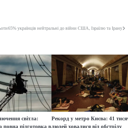
ьоти
65% українців нейтральні до війни США, Ізраїлю та Ірану
лючення світла:
Рекорд у метро Києва: 41 тис
та повна підготовка в
людей ховалися від обстрілу