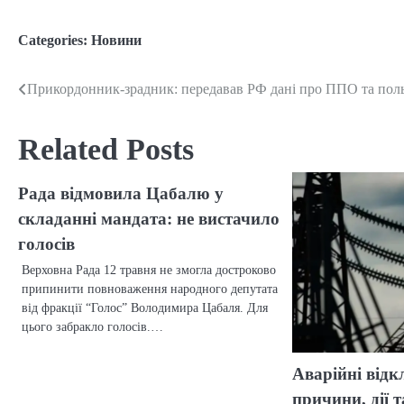
Categories:
Новини
Прикордонник-зрадник: передавав РФ дані про ППО та пол
Post
navigation
Related Posts
Рада відмовила Цабалю у
складанні мандата: не вистачило
голосів
Верховна Рада 12 травня не змогла достроково
припинити повноваження народного депутата
від фракції “Голос” Володимира Цабаля. Для
цього забракло голосів.…
Аварійні відк
причини, дії 