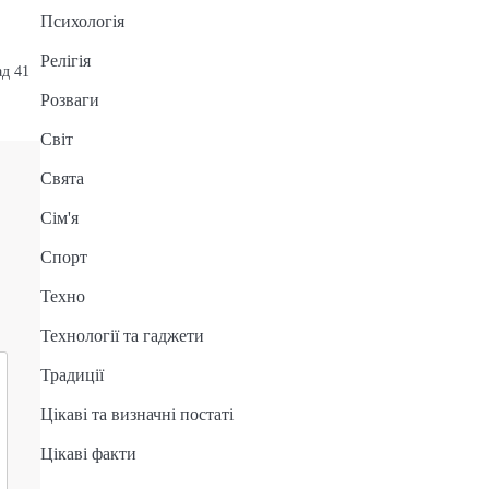
Психологія
Релігія
ад 41
Розваги
Світ
Свята
Сім'я
Спорт
Техно
Технології та гаджети
Традиції
Цікаві та визначні постаті
Цікаві факти