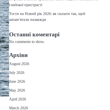
глибокої пристрасті
Тости на Новий рік 2026: як сказати так, щоб
запам’ятали назавжди
Останні коментарі
No comments to show.
Архіви
August 2026
July 2026
June 2026
May 2026
April 2026
March 2026