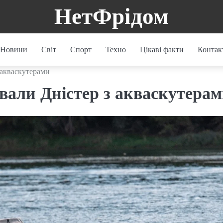
НетФрідом
Новини
Світ
Спорт
Техно
Цікаві факти
Контак
акваскутерами
али Дністер з акваскутера