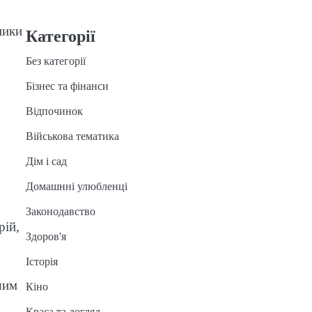
ники
Категорії
Без категорії
Бізнес та фінанси
Відпочинок
Військова тематика
Дім і сад
Домашнні улюбленці
Законодавство
рій,
Здоров'я
Історія
шим
Кіно
Краса та догляд