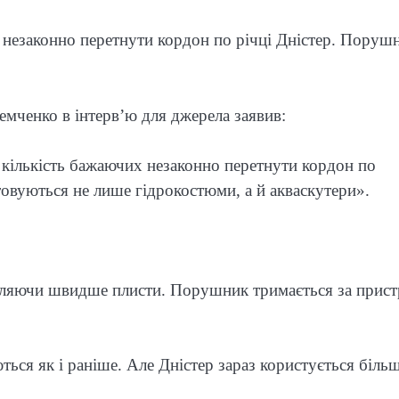
 незаконно перетнути кордон по річці Дністер. Поруш
ченко в інтерв’ю для джерела заявив:
ь кількість бажаючих незаконно перетнути кордон по
стовуються не лише гідрокостюми, а й акваскутери».
оляючи швидше плисти. Порушник тримається за прист
ься як і раніше. Але Дністер зараз користується біль