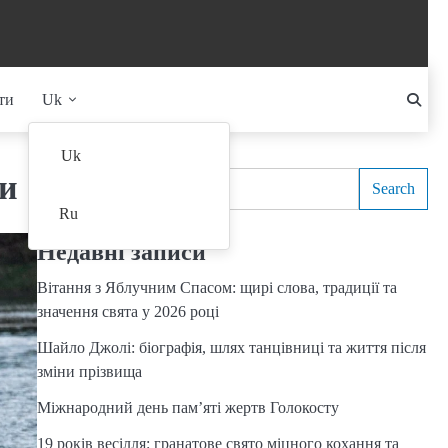
ти
Uk
Search
Uk
ми
Search
Ru
Недавні записи
Вітання з Яблучним Спасом: щирі слова, традиції та
значення свята у 2026 році
Шайло Джолі: біографія, шлях танцівниці та життя після
зміни прізвища
Міжнародний день пам’яті жертв Голокосту
19 років весілля: гранатове свято міцного кохання та