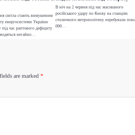
В ніч на 2 червня під час масованого
російського удару по Києву на станціях
ння світла стають вимушеним
столичного метрополітену перебували пон
ту енергосистеми України
000…
у під час раптового дефіциту
вводяться негайно…
fields are marked
*