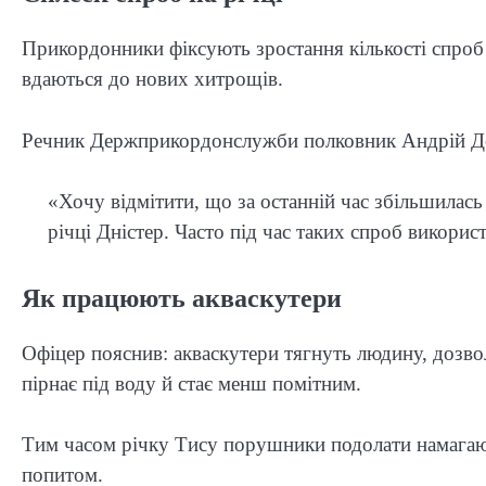
Прикордонники фіксують зростання кількості спроб
вдаються до нових хитрощів.
Речник Держприкордонслужби полковник Андрій Дем
«Хочу відмітити, що за останній час збільшилас
річці Дністер. Часто під час таких спроб викори
Як працюють акваскутери
Офіцер пояснив: акваскутери тягнуть людину, дозв
пірнає під воду й стає менш помітним.
Тим часом річку Тису порушники подолати намагают
попитом.