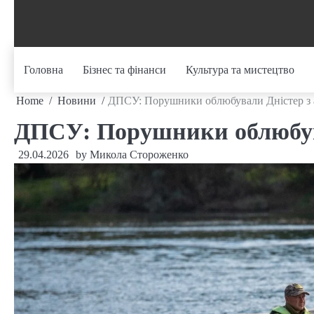
Skip
to
content
Головна
Бізнес та фінанси
Культура та мистецтво
Home
Новини
ДПСУ: Порушники облюбували Дністер з 
ДПСУ: Порушники облюбув
29.04.2026
by
Микола Стороженко