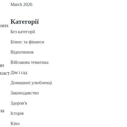
March 2026
Категорії
чних
Без категорії
Бізнес та фінанси
Відпочинок
Військова тематика
ан
Дім і сад
ахист
Домашнні улюбленці
Законодавство
Здоров'я
на
Історія
Кіно