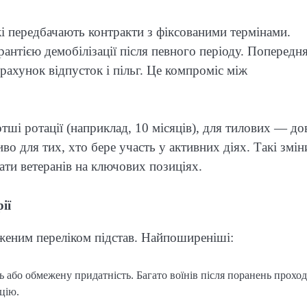
 передбачають контракти з фіксованими термінами.
рантією демобілізації після певного періоду. Попередн
рахунок відпусток і пільг. Це компроміс між
і ротації (наприклад, 10 місяців), для тилових — до
о для тих, хто бере участь у активних діях. Такі змін
ати ветеранів на ключових позиціях.
ії
еженим переліком підстав. Найпоширеніші:
або обмежену придатність. Багато воїнів після поранень проход
ацію.