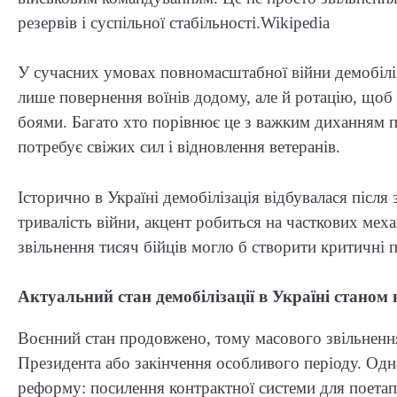
резервів і суспільної стабільності.⁠Wikipedia
У сучасних умовах повномасштабної війни демобіліз
лише повернення воїнів додому, але й ротацію, що
боями. Багато хто порівнює це з важким диханням пі
потребує свіжих сил і відновлення ветеранів.
Історично в Україні демобілізація відбувалася після
тривалість війни, акцент робиться на часткових ме
звільнення тисяч бійців могло б створити критичні 
Актуальний стан демобілізації в Україні станом 
Воєнний стан продовжено, тому масового звільненн
Президента або закінчення особливого періоду. Од
реформу: посилення контрактної системи для поетапн