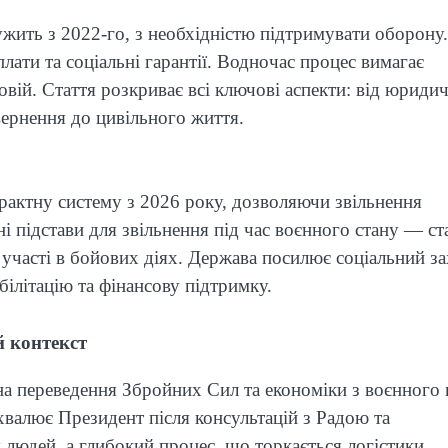
ужить з 2022-го, з необхідністю підтримувати оборону.
лати та соціальні гарантії. Водночас процес вимагає
вій. Стаття розкриває всі ключові аспекти: від юриди
вернення до цивільного життя.
трактну систему з 2026 року, дозволяючи звільнення
і підстави для звільнення під час воєнного стану — ст
и участі в бойових діях. Держава посилює соціальний з
ілітацію та фінансову підтримку.
й контекст
на переведення Збройних Сил та економіки з воєнного 
хвалює Президент після консультацій з Радою та
 людей, а глибокий процес, що торкається логістики,