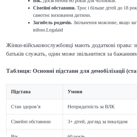
Вік.
Досягнення 60 років для чоловіків.
Сімейні обставини.
Троє і більше дітей до 18 рок
самотнє виховання дитини.
Загибель родичів.
Звільнення можливе, якщо заги
війни.⁠Legalaid
Жінки-військовослужбовці мають додаткові права: з
батьків служать, один може звільнитися за бажанням
Таблиця: Основні підстави для демобілізації (ста
Підстава
Умови
Стан здоров’я
Непридатність за ВЛК
Сімейні обставини
3+ дітей, догляд за інвалідом
Вік
60 років