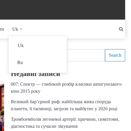
ти
Uk
Search
Uk
Search
Ru
Недавні записи
007: Спектр — глибокий розбір класики шпигунського
кіно 2015 року
Великий бар’єрний риф: найбільша жива споруда
планети, її таємниці, загрози та майбутнє у 2026 році
Тромбоемболія легеневої артерії: причини, симптоми,
діагностика та сучасне лікування