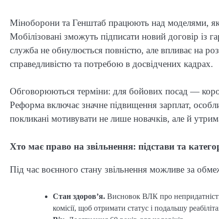
Міноборони та Генштаб працюють над моделями, які
Мобілізовані зможуть підписати новий договір із га
служба не обнулюється повністю, але впливає на роз
справедливістю та потребою в досвідчених кадрах.
Обговорюються терміни: для бойових посад — коротш
Реформа включає значне підвищення зарплат, особлив
покликані мотивувати не лише новачків, але й утрим
Хто має право на звільнення: підстави та категор
Під час воєнного стану звільнення можливе за обм
Стан здоров’я.
Висновок ВЛК про непридатність 
комісії, щоб отримати статус і подальшу реабіліт