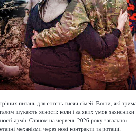
стріших питань для сотень тисяч сімей. Воїни, які трим
загалом шукають ясності: коли і за яких умов захисники
ості армії. Станом на червень 2026 року загальної
етапні механізми через нові контракти та ротації.