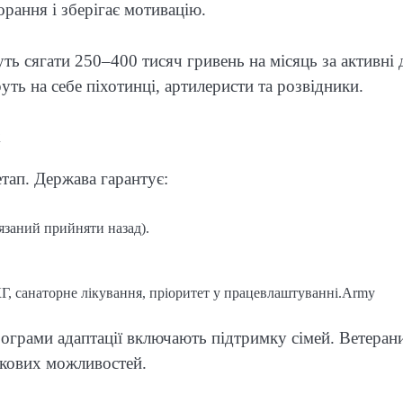
рання і зберігає мотивацію.
ь сягати 250–400 тисяч гривень на місяць за активні д
ть на себе піхотинці, артилеристи та розвідники.
х
тап. Держава гарантує:
язаний прийняти назад).
Г, санаторне лікування, пріоритет у працевлаштуванні.⁠Army
ограми адаптації включають підтримку сімей. Ветеран
ткових можливостей.