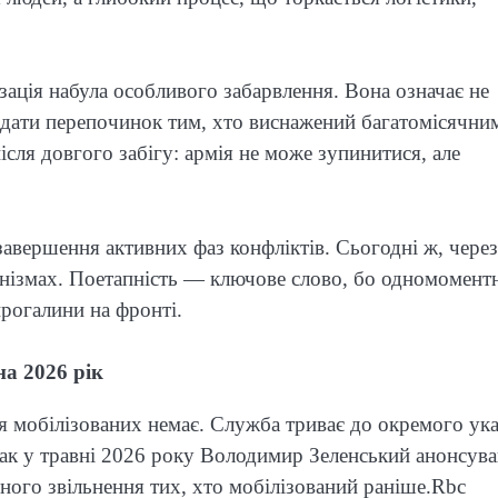
ація набула особливого забарвлення. Вона означає не
б дати перепочинок тим, хто виснажений багатомісячни
сля довгого забігу: армія не може зупинитися, але
 завершення активних фаз конфліктів. Сьогодні ж, через
ханізмах. Поетапність — ключове слово, бо одномомент
прогалини на фронті.
на 2026 рік
я мобілізованих немає. Служба триває до окремого ук
нак у травні 2026 року Володимир Зеленський анонсува
ого звільнення тих, хто мобілізований раніше.⁠Rbc