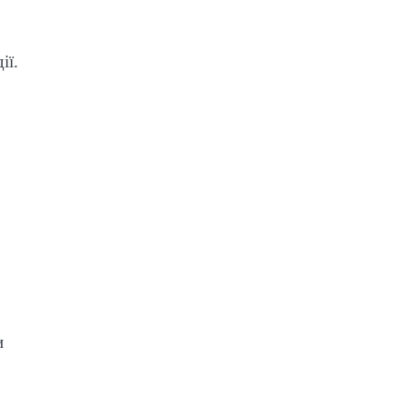
ії.
и