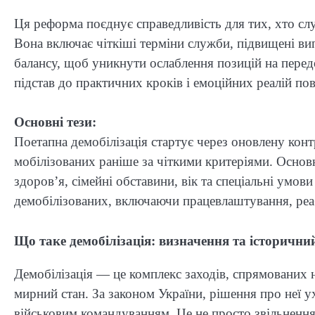
Ця реформа поєднує справедливість для тих, хто сл
Вона включає чіткіші терміни служби, підвищені вип
балансу, щоб уникнути ослаблення позицій на передо
підстав до практичних кроків і емоційних реалій по
Основні тези:
Поетапна демобілізація стартує через оновлену кон
мобілізованих раніше за чіткими критеріями. Основн
здоров’я, сімейні обставини, вік та спеціальні умов
демобілізованих, включаючи працевлаштування, реаб
Що таке демобілізація: визначення та історични
Демобілізація — це комплекс заходів, спрямованих 
мирний стан. За законом України, рішення про неї у
військовим командуванням. Це не просто звільнення