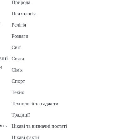
Природа
Психологія
я
Релігія
Розваги
Світ
вші.
Свята
и
Сім'я
Спорт
Техно
Технології та гаджети
Традиції
ять
Цікаві та визначні постаті
Цікаві факти