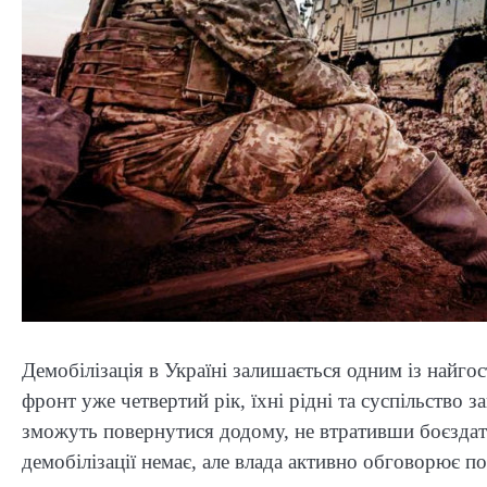
Демобілізація в Україні залишається одним із найго
фронт уже четвертий рік, їхні рідні та суспільство 
зможуть повернутися додому, не втративши боєздатн
демобілізації немає, але влада активно обговорює по