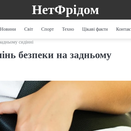
НетФрідом
Новини
Світ
Спорт
Техно
Цікаві факти
Контак
задньому сидінні
мінь безпеки на задньому