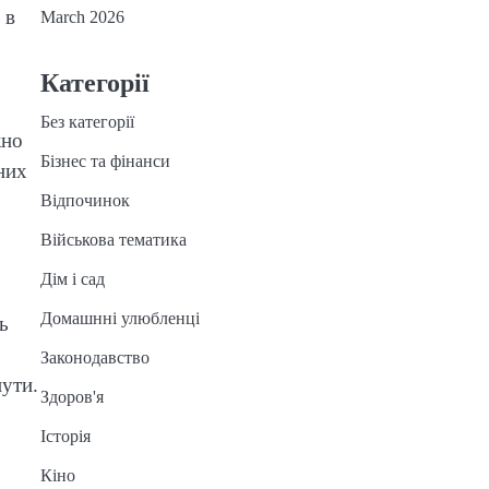
 в
March 2026
Категорії
Без категорії
жно
Бізнес та фінанси
них
Відпочинок
Військова тематика
Дім і сад
Домашнні улюбленці
ь
Законодавство
нути.
Здоров'я
Історія
Кіно