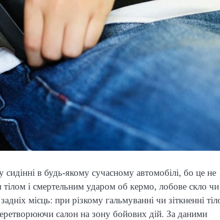
у сидінні в будь-якому сучасному автомобілі, бо це не
 тілом і смертельним ударом об кермо, лобове скло чи
задніх місць: при різкому гальмуванні чи зіткненні тіл
перетворюючи салон на зону бойових дій. За даними