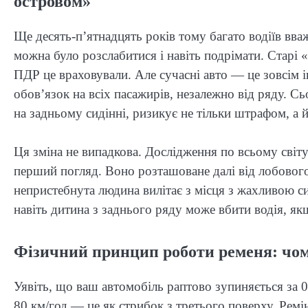
островом»
Ще десять-п’ятнадцять років тому багато водіїв вваж
можна було розслабитися і навіть подрімати. Старі «
ПДР це враховували. Але сучасні авто — це зовсім 
обов’язок на всіх пасажирів, незалежно від ряду. Сь
на задньому сидінні, ризикує не тільки штрафом, а 
Ця зміна не випадкова. Дослідження по всьому світу
перший погляд. Воно розташоване далі від лобового
непристебнута людина вилітає з місця з жахливою с
навіть дитина з заднього ряду може вбити водія, як
Фізичний принцип роботи ременя: чом
Уявіть, що ваш автомобіль раптово зупиняється за 
80 км/год — це як стрибок з третього поверху. Рем