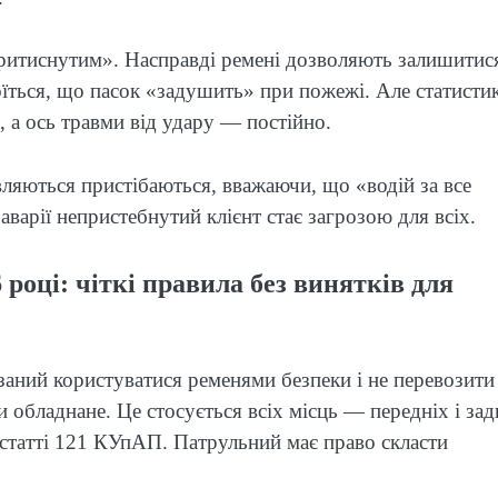
ритиснутим». Насправді ремені дозволяють залишитис
оїться, що пасок «задушить» при пожежі. Але статисти
 а ось травми від удару — постійно.
вляються пристібаються, вважаючи, що «водій за все
 аварії непристебнутий клієнт стає загрозою для всіх.
році: чіткі правила без винятків для
аний користуватися ременями безпеки і не перевозити
 обладнане. Це стосується всіх місць — передніх і зад
статті 121 КУпАП. Патрульний має право скласти