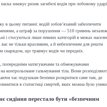
 паска знижує ризик загибелі водія при лобовому ударі
ку в цьому питанні: водій зобов’язаний забезпечити
ременями, а штраф за порушення — 510 гривень незале
льні і стосуються лише певних категорій в межах населе
 вас не тільки вразливим, а й небезпечним для решти
 снарядом, що травмує водія чи передніх.
и, попередніми натягувачами та обмежувачами
на контрольоване гальмування тіла. Вони розподіляют
 даючи час подушкам безпеки розкритися саме там, де
 опинитися в статистиці смертей, яких можна було уник
нє сидіння перестало бути «безпечним