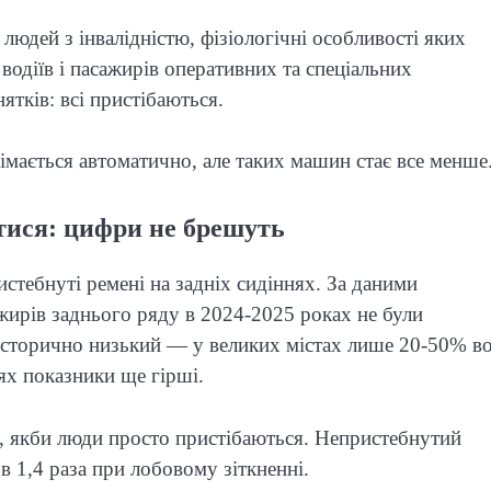
людей з інвалідністю, фізіологічні особливості яких
одіїв і пасажирів оперативних та спеціальних
ятків: всі пристібаються.
німається автоматично, але таких машин стає все менше
тися: цифри не брешуть
истебнуті ремені на задніх сидіннях. За даними
ирів заднього ряду в 2024-2025 роках не були
 історично низький — у великих містах лише 20-50% во
ях показники ще гірші.
сь, якби люди просто пристібаються. Непристебнутий
в 1,4 раза при лобовому зіткненні.