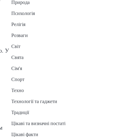
Природа
Психологія
Релігія
Розваги
Світ
ю. У
Свята
Сім'я
Спорт
Техно
Технології та гаджети
Традиції
Цікаві та визначні постаті
м
Цікаві факти