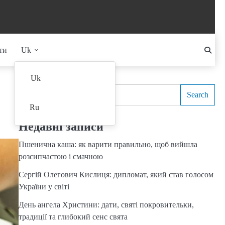
ти
Uk
Search
Uk
Search
Ru
Недавні записи
Пшенична каша: як варити правильно, щоб вийшла
розсипчастою і смачною
Сергій Олегович Кислиця: дипломат, який став голосом
України у світі
День ангела Христини: дати, святі покровительки,
традиції та глибокий сенс свята