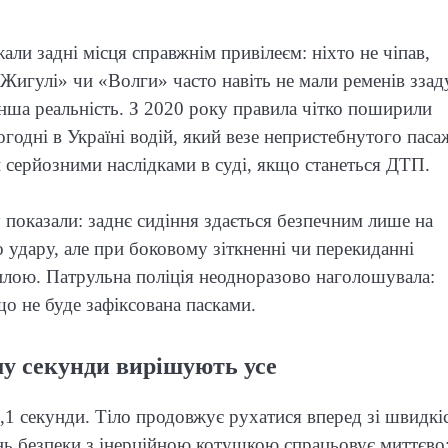
али задні місця справжнім привілеєм: ніхто не чіпав,
Жигулі» чи «Волги» часто навіть не мали ременів ззаду
інша реальність. З 2020 року правила чітко поширили
огодні в Україні водій, який везе непристебнутого пас
й серйозними наслідками в суді, якщо станеться ДТП.
 показали: заднє сидіння здається безпечним лише на
 удару, але при боковому зіткненні чи перекиданні
илою. Патрульна поліція неодноразово наголошувала:
що не буде зафіксована пасками.
у секунди вирішують усе
0,1 секунди. Тіло продовжує рухатися вперед зі швидкі
інь безпеки з інерційною котушкою спрацьовує миттєво