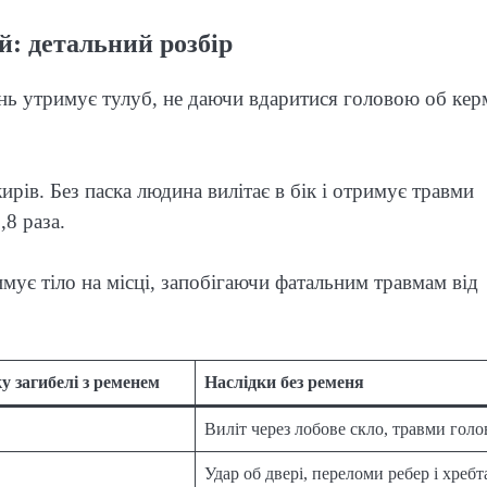
й: детальний розбір
інь утримує тулуб, не даючи вдаритися головою об кер
ів. Без паска людина вилітає в бік і отримує травми
,8 раза.
мує тіло на місці, запобігаючи фатальним травмам від
у загибелі з ременем
Наслідки без ременя
Виліт через лобове скло, травми голо
Удар об двері, переломи ребер і хребт