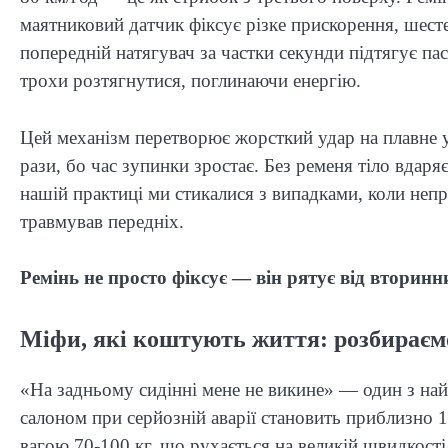
маятниковий датчик фіксує різке прискорення, шест
попередній натягувач за частки секунди підтягує па
трохи розтягнутися, поглинаючи енергію.
Цей механізм перетворює жорсткий удар на плавне у
рази, бо час зупинки зростає. Без ременя тіло вдар
нашій практиці ми стикалися з випадками, коли непр
травмував передніх.
Ремінь не просто фіксує — він рятує від вторинн
Міфи, які коштують життя: розбираєм
«На задньому сидінні мене не викине» — один з на
салоном при серйозній аварії становить приблизно 1
вагою 70-100 кг, що рухається на великій швидкості