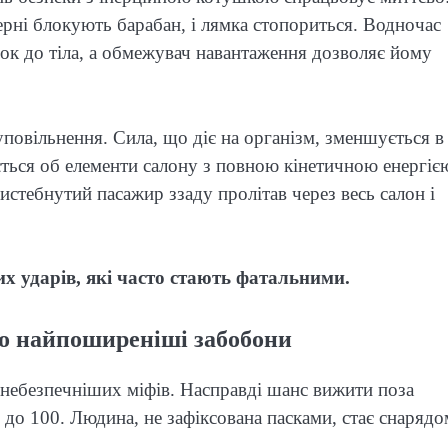
ерні блокують барабан, і лямка стопориться. Водночас
сок до тіла, а обмежувач навантаження дозволяє йому
повільнення. Сила, що діє на організм, зменшується в
яється об елементи салону з повною кінетичною енергіє
истебнутий пасажир ззаду пролітав через весь салон і
их ударів, які часто стають фатальними.
о найпоширеніші забобони
йнебезпечніших міфів. Насправді шанс вижити поза
 до 100. Людина, не зафіксована пасками, стає снарядо
.