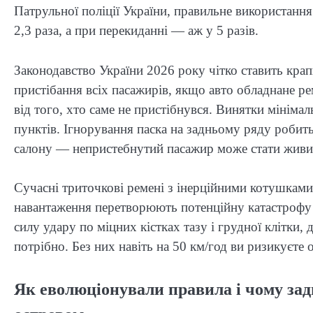
Патрульної поліції України, правильне використання
2,3 раза, а при перекиданні — аж у 5 разів.
Законодавство України 2026 року чітко ставить крап
пристібання всіх пасажирів, якщо авто обладнане 
від того, хто саме не пристібнувся. Винятки мініма
пунктів. Ігнорування паска на задньому ряду робить
салону — непристебнутий пасажир може стати живим
Сучасні триточкові ремені з інерційними котушкам
навантаження перетворюють потенційну катастрофу 
силу удару по міцних кістках тазу і грудної клітки,
потрібно. Без них навіть на 50 км/год ви ризикуєте
Як еволюціонували правила і чому зад