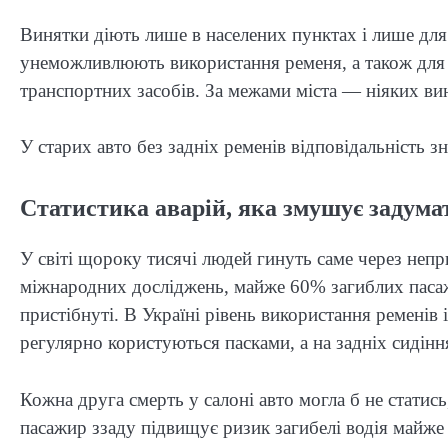
Винятки діють лише в населених пунктах і лише для 
унеможливлюють використання ременя, а також для в
транспортних засобів. За межами міста — ніяких вин
У старих авто без задніх ременів відповідальність з
Статистика аварій, яка змушує задума
У світі щороку тисячі людей гинуть саме через непр
міжнародних досліджень, майже 60% загиблих пасаж
пристібнуті. В Україні рівень використання ременів
регулярно користуються пасками, а на задніх сидінн
Кожна друга смерть у салоні авто могла б не стати
пасажир ззаду підвищує ризик загибелі водія майже 