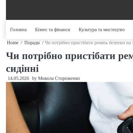
Skip
to
content
Головна
Бізнес та фінанси
Культура та мистецтво
Home
Поради
Чи потрібно пристібати ремінь безпеки на 
Чи потрібно пристібати ре
сидінні
14.05.2026
by
Микола Стороженко