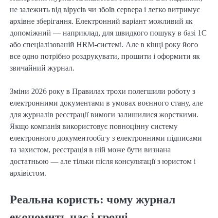
не залежить від вірусів чи збоїв сервера і легко витримує
архівне зберігання. Електронний варіант можливий як
допоміжний — наприклад, для швидкого пошуку в базі 1С
або спеціалізованій HRM-системі. Але в кінці року його
все одно потрібно роздрукувати, прошити і оформити як
звичайний журнал.
Зміни 2026 року в Правилах трохи полегшили роботу з
електронними документами в умовах воєнного стану, але
для журналів реєстрації вимоги залишилися жорсткими.
Якщо компанія використовує повноцінну систему
електронного документообігу з електронними підписами
та захистом, реєстрація в ній може бути визнана
достатньою — але тільки після консультації з юристом і
архівістом.
Реальна користь: чому журнал
економить час і гроші