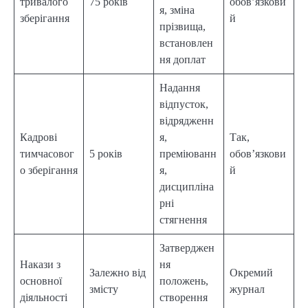
тривалого
75 років
обов’язкови
я, зміна
зберігання
й
прізвища,
встановлен
ня доплат
Надання
відпусток,
відрядженн
Кадрові
я,
Так,
тимчасовог
5 років
преміюванн
обов’язкови
о зберігання
я,
й
дисципліна
рні
стягнення
Затверджен
Накази з
ня
Залежно від
Окремий
основної
положень,
змісту
журнал
діяльності
створення