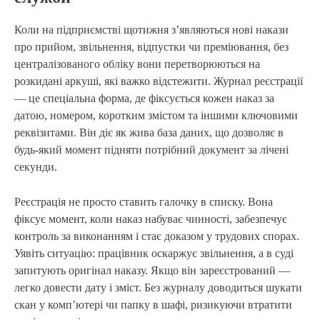
Коли на підприємстві щотижня з’являються нові накази
про прийом, звільнення, відпустки чи преміювання, без
централізованого обліку вони перетворюються на
розкидані аркуші, які важко відстежити. Журнал реєстрації
— це спеціальна форма, де фіксується кожен наказ за
датою, номером, коротким змістом та іншими ключовими
реквізитами. Він діє як жива база даних, що дозволяє в
будь-який момент підняти потрібний документ за лічені
секунди.
Реєстрація не просто ставить галочку в списку. Вона
фіксує момент, коли наказ набуває чинності, забезпечує
контроль за виконанням і стає доказом у трудових спорах.
Уявіть ситуацію: працівник оскаржує звільнення, а в суді
запитують оригінал наказу. Якщо він зареєстрований —
легко довести дату і зміст. Без журналу доводиться шукати
скан у комп’ютері чи папку в шафі, ризикуючи втратити