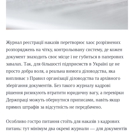
Журнал реєстрації наказів перетворює хаос розрізнених
розпоряджень на чітку, контрольовану систему, де кожен
документ знаходить своє місце і не губиться в паперових
завалах. Так, для більшості підприємств в Україні це не
просто добра воля, а реальна вимога діловодства, яка
випливає з Правил організації діловодства та архівного
зберігання документів. Без такого журналу кадрові
рішення ризикують втратити юридичну вагу, а перевірки
Держпраці можуть обернутися приписами, навіть якщо
прямих штрафів за відсутність не передбачено.
Особливо гостро питання стоїть для наказів з кадрових
питань: тут мінімум два окремі журнали — для документів