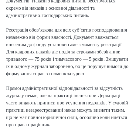
документів. Накази з кадрових питань реєструються
окремо від наказів з основної діяльності та
адміністративно-господарських питань.
Реєстрація обов’язкова для всіх суб’єктів господарювання
незалежно від форми власності. Документ вважається
внесеним до фонду установи саме з моменту реєстрації.
Для кадрових наказів діє поділ за строками зберігання:
тривалого — 75 років і тимчасового — 5 років. Змішувати
їх в одному журналі заборонено, бо це порушує вимоги до
формування справ за номенклатурою.
Прямої адміністративної відповідальності за відсутність
журналу немає, але на практиці інспектори Держпраці
часто видають приписи про усунення недоліків. У судовій
практиці незареєстрований наказ можуть визнати таким,
що не має повної юридичної сили, особливо коли йдеться
про права працівника.