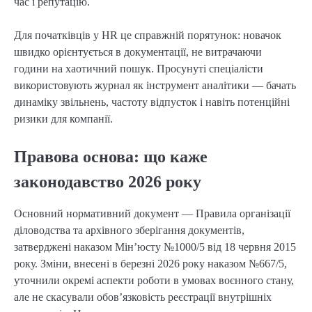
час і репутацію.
Для початківців у HR це справжній порятунок: новачок
швидко орієнтується в документації, не витрачаючи
години на хаотичний пошук. Просунуті спеціалісти
використовують журнал як інструмент аналітики — бачать
динаміку звільнень, частоту відпусток і навіть потенційні
ризики для компанії.
Правова основа: що каже
законодавство 2026 року
Основний нормативний документ — Правила організації
діловодства та архівного зберігання документів,
затверджені наказом Мін’юсту №1000/5 від 18 червня 2015
року. Зміни, внесені в березні 2026 року наказом №667/5,
уточнили окремі аспекти роботи в умовах воєнного стану,
але не скасували обов’язковість реєстрації внутрішніх