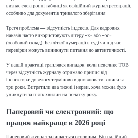
визнає електронні таблиці як офіційний журнал реєстрації,
особливо для документів тривалого зберігання.
Третя проблема — відсутність індексів. Для кадрових
наказів часто використовують літеру «к» або «ос»
(особовий склад). Без чіткої нумерації в суді чи під час
перевірки можуть виникнути питання до автентичності.
У нашій практиці траплявся випадок, коли невелике ТОВ
через відсутність журналу отримало припис від
інспектора: довелося терміново відновлювати записи за
три роки. Витратили два тижні і нерви, хоча можна було
уникнути за п’ять хвилин на початку року.
Паперовий чи електронний: що
працює найкраще в 2026 році
Паперовий журнал залишається основним. Він надійний,