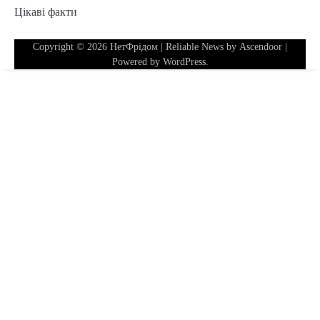
Цікаві факти
Copyright © 2026
НетФрідом
| Reliable News by
Ascendoor
|
Powered by
WordPress
.