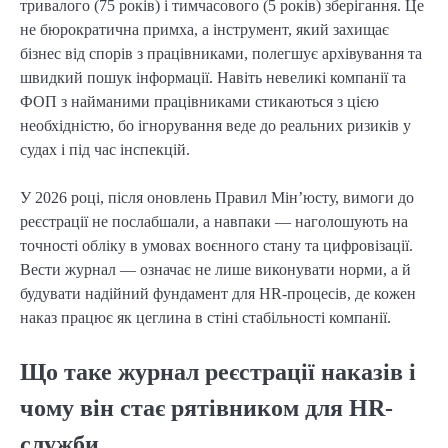
тривалого (75 років) і тимчасового (5 років) зберігання. Це
не бюрократична примха, а інструмент, який захищає
бізнес від спорів з працівниками, полегшує архівування та
швидкий пошук інформації. Навіть невеликі компанії та
ФОП з найманими працівниками стикаються з цією
необхідністю, бо ігнорування веде до реальних ризиків у
судах і під час інспекцій.
У 2026 році, після оновлень Правил Мін’юсту, вимоги до
реєстрації не послабшали, а навпаки — наголошують на
точності обліку в умовах воєнного стану та цифровізації.
Вести журнал — означає не лише виконувати норми, а й
будувати надійний фундамент для HR-процесів, де кожен
наказ працює як цеглина в стіні стабільності компанії.
Що таке журнал реєстрації наказів і
чому він стає рятівником для HR-
служби