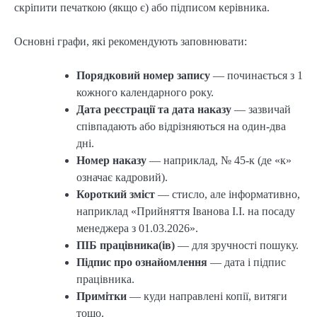
скріпити печаткою (якщо є) або підписом керівника.
Основні графи, які рекомендують заповнювати:
Порядковий номер запису
— починається з 1
кожного календарного року.
Дата реєстрації та дата наказу
— зазвичай
співпадають або відрізняються на один-два
дні.
Номер наказу
— наприклад, № 45-к (де «к»
означає кадровий).
Короткий зміст
— стисло, але інформативно,
наприклад «Прийняття Іванова І.І. на посаду
менеджера з 01.03.2026».
ПІБ працівника(ів)
— для зручності пошуку.
Підпис про ознайомлення
— дата і підпис
працівника.
Примітки
— куди направлені копії, витяги
тощо.