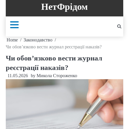
Skip
НетФрідом
to
content
Home
Законодавство
Чи обов’язково вести журнал реєстрації наказів?
Чи обов’язково вести журнал
реєстрації наказів?
11.05.2026
by
Микола Стороженко