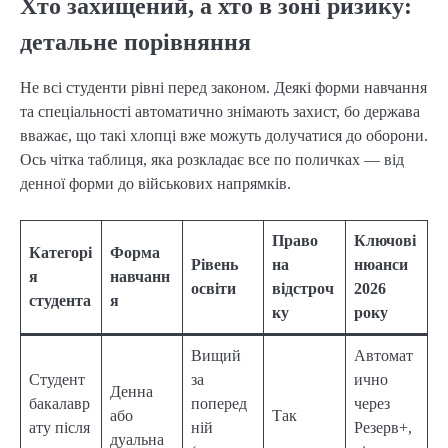
Хто захищений, а хто в зоні ризику:
детальне порівняння
Не всі студенти рівні перед законом. Деякі форми навчання
та спеціальності автоматично знімають захист, бо держава
вважає, що такі хлопці вже можуть долучатися до оборони.
Ось чітка таблиця, яка розкладає все по поличках — від
денної форми до військових напрямків.
Право
Ключові
Категорі
Форма
Рівень
на
нюанси
я
навчанн
освіти
відстроч
2026
студента
я
ку
року
Вищий
Автомат
Студент
за
ично
Денна
бакалавр
поперед
через
або
Так
ату після
ній
Резерв+,
дуальна