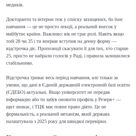
медиків.
Докторанти та інтерни теж у списку захищених, бо їхнє
навчання — це не просто лекції, а реальний внесок у
майбутнє країни. Важливо: вік не грає ролі. Навіть якщо
тобі 28 чи 35 і ти вперше вступив на денну форму —
відстрочка діє. Пропозиції скасувати її для тих, хто старше
25, просто не набрали голосів у Раді, і правила залишилися
стабільними.
Відстрочка триває весь період навчання, але тільки за
умови, що дані в Єдиній державній електронній базі освіти
(ЄДЕБО) актуальні. Якщо університет не передав
інформацію або ти забув оновити профіль у Резерв+ —
щит зникає, і ТЦК має повне право діяти. Це не
формальність, а реальний механізм, який держава
налаштувала з 2025 року для швидкої перевірки.