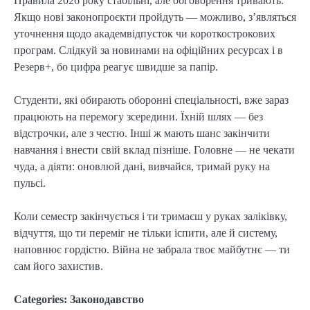
Правила 2026 року стабільні, але обговорення тривають.
Якщо нові законопроєкти пройдуть — можливо, з’являться
уточнення щодо академвідпусток чи короткострокових
програм. Слідкуй за новинами на офіційних ресурсах і в
Резерв+, бо цифра реагує швидше за папір.
Студенти, які обирають оборонні спеціальності, вже зараз
працюють на перемогу зсередини. Їхній шлях — без
відстрочки, але з честю. Інші ж мають шанс закінчити
навчання і внести свій вклад пізніше. Головне — не чекати
чуда, а діяти: оновлюй дані, вивчайся, тримай руку на
пульсі.
Коли семестр закінчується і ти тримаєш у руках заліківку,
відчуття, що ти переміг не тільки іспити, але й систему,
наповнює гордістю. Війна не забрала твоє майбутнє — ти
сам його захистив.
Categories:
Законодавство