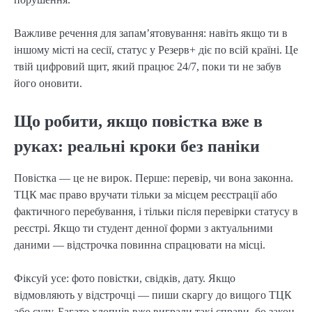
Важливе речення для запам’ятовування: навіть якщо ти в
іншому місті на сесії, статус у Резерв+ діє по всій країні. Це
твій цифровий щит, який працює 24/7, поки ти не забув
його оновити.
Що робити, якщо повістка вже в
руках: реальні кроки без паніки
Повістка — це не вирок. Перше: перевір, чи вона законна.
ТЦК має право вручати тільки за місцем реєстрації або
фактичного перебування, і тільки після перевірки статусу в
реєстрі. Якщо ти студент денної форми з актуальними
даними — відстрочка повинна спрацювати на місці.
Фіксуй усе: фото повістки, свідків, дату. Якщо
відмовляють у відстрочці — пиши скаргу до вищого ТЦК
або суду. Багато хлопців вже виграли такі справи, бо закон