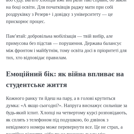
на боці освіти. Для початківців раджу мати при собі
роздруківку з Резерв+ і довідку з університету — це
прискорює процес.
Пам’ятай: добровільна мобілізація — твій вибір, але
примусова без підстав — порушення. Держава балансує
між фронтом і майбутнім, тому освіта досі в пріоритеті для
тих, хто відповідає правилам.
Емоційний бік: як війна впливає на
студентське життя
Кожного ранку ти йдеш на пару, а в голові крутиться
думка: «А якщо сьогодні?». Напруга виснажує сильніше за
будь-який іспит. Хлопці на четвертому курсі розповідають,
як сплять з телефоном під подушкою, бо дзвінок з
невідомого номера може перевернути все. Це не страх, а