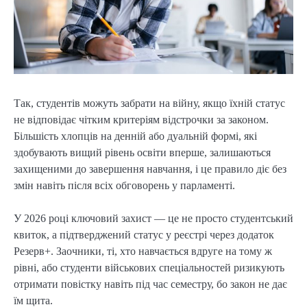
Так, студентів можуть забрати на війну, якщо їхній статус
не відповідає чітким критеріям відстрочки за законом.
Більшість хлопців на денній або дуальній формі, які
здобувають вищий рівень освіти вперше, залишаються
захищеними до завершення навчання, і це правило діє без
змін навіть після всіх обговорень у парламенті.
У 2026 році ключовий захист — це не просто студентський
квиток, а підтверджений статус у реєстрі через додаток
Резерв+. Заочники, ті, хто навчається вдруге на тому ж
рівні, або студенти військових спеціальностей ризикують
отримати повістку навіть під час семестру, бо закон не дає
їм щита.