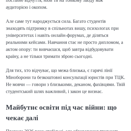
постійне відчуття, ніби ти на тонкому льоду між
аудиторією і окопом.
Але саме тут народжується сила. Багато студентів
знаходять підтримку в спільнотах вишу, психологах при
університетах і навіть онлайн-форумах, де діляться
реальними кейсами. Навчання стає не просто дипломом, а
актом опору: ти вивчаєшся, щоб завтра відбудовувати
країну, а не тільки тримати зброю сьогодні.
Для тих, хто відчуває, що межа близька, є гарячі лінії
Міноборони та безкоштовні консультації юристів при ТЦК.
Не мовчи — говори з близькими, деканом, фахівцями. Твій
студентський шлях важливий, і закон це визнає.
Майбутнє освіти під час війни: що
чекає далі