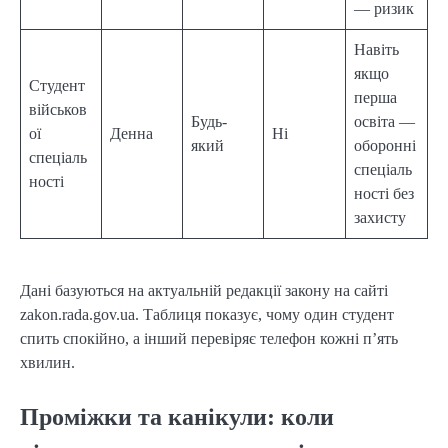
— ризик
Навіть
якщо
Студент
перша
військов
Будь-
освіта —
ої
Денна
Ні
який
оборонні
спеціаль
спеціаль
ності
ності без
захисту
Дані базуються на актуальній редакції закону на сайті
zakon.rada.gov.ua. Таблиця показує, чому один студент
спить спокійно, а інший перевіряє телефон кожні п’ять
хвилин.
Проміжки та канікули: коли