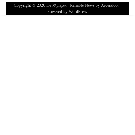
Copyright © 2026
НетФрідом
| Reliable News by
Ascendoor
|
Powered by
WordPress
.