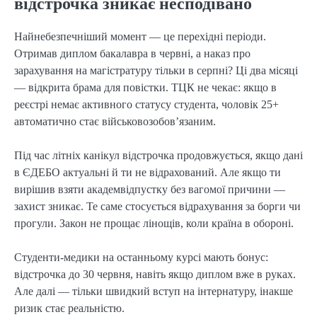
відстрочка зникає несподівано
Найнебезпечніший момент — це перехідні періоди.
Отримав диплом бакалавра в червні, а наказ про
зарахування на магістратуру тільки в серпні? Ці два місяці
— відкрита брама для повістки. ТЦК не чекає: якщо в
реєстрі немає активного статусу студента, чоловік 25+
автоматично стає військовозобов’язаним.
Під час літніх канікул відстрочка продовжується, якщо дані
в ЄДЕБО актуальні й ти не відрахований. Але якщо ти
вирішив взяти академвідпустку без вагомої причини —
захист зникає. Те саме стосується відрахування за борги чи
прогули. Закон не прощає лінощів, коли країна в обороні.
Студенти-медики на останньому курсі мають бонус:
відстрочка до 30 червня, навіть якщо диплом вже в руках.
Але далі — тільки швидкий вступ на інтернатуру, інакше
ризик стає реальністю.