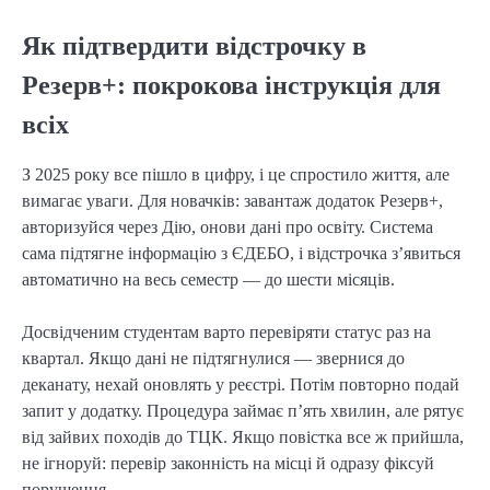
Як підтвердити відстрочку в
Резерв+: покрокова інструкція для
всіх
З 2025 року все пішло в цифру, і це спростило життя, але
вимагає уваги. Для новачків: завантаж додаток Резерв+,
авторизуйся через Дію, онови дані про освіту. Система
сама підтягне інформацію з ЄДЕБО, і відстрочка з’явиться
автоматично на весь семестр — до шести місяців.
Досвідченим студентам варто перевіряти статус раз на
квартал. Якщо дані не підтягнулися — звернися до
деканату, нехай оновлять у реєстрі. Потім повторно подай
запит у додатку. Процедура займає п’ять хвилин, але рятує
від зайвих походів до ТЦК. Якщо повістка все ж прийшла,
не ігноруй: перевір законність на місці й одразу фіксуй
порушення.