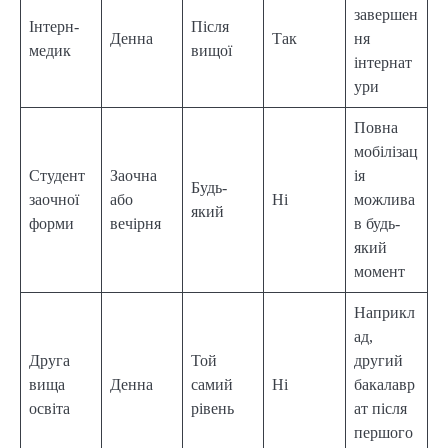
завершен
Інтерн-
Після
Денна
Так
ня
медик
вищої
інтернат
ури
Повна
мобілізац
Студент
Заочна
ія
Будь-
заочної
або
Ні
можлива
який
форми
вечірня
в будь-
який
момент
Наприкл
ад,
Друга
Той
другий
вища
Денна
самий
Ні
бакалавр
освіта
рівень
ат після
першого