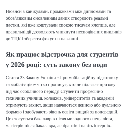
Нюанси з канікулами, проміжками між дипломами та
обов’язковим оновленням даних створюють реальні
пастки, які вже коштували спокою тисячам хлопців, але
правильні дії дозволяють уникнути несподіваних викликів
до ТЦК і зберегти фокус на навчанні.
Як працює відстрочка для студентів
у 2026 році: суть закону без води
Стаття 23 Закону України «Про мобілізаційну підготовку
та мобілізацію» чітко прописує, хто не підлягає призову
під час особливого періоду. Студенти професійно-
технічних училищ, коледжів, університетів та академій
отримують захист, якщо навчаються денною або дуальною
формою і здобувають рівень освіти вищий за попередній.
Це стосується бакалаврів після молодшого спеціаліста,
магістрів після бакалавра, аспірантів і навіть інтернів-