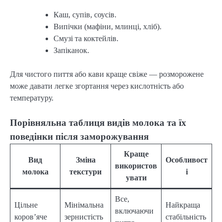
Каш, супів, соусів.
Випічки (мафіни, млинці, хліб).
Смузі та коктейлів.
Запіканок.
Для чистого пиття або кави краще свіже — розморожене
може давати легке згортання через кислотність або
температуру.
Порівняльна таблиця видів молока та їх
поведінки після заморожування
Краще
Вид
Зміна
Особливост
використов
молока
текстури
і
увати
Все,
Цільне
Мінімальна
Найкраща
включаючи
коров’яче
зернистість
стабільність