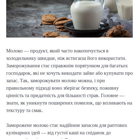
Молоко — продукт, який часто накопичується в
холодильнику швидше, ніж встигаєш його використати.
Заморожування стає справжнім порятунком для багатьох
господарок, які не хочуть викидати зайве або купувати про
запас. Так, заморожувати молоко можна, і при
правильному підході воно зберігає безпеку, поживну
цінність та придатність для більшості страв. Головне —
знати, як уникнути поширених помилок, що впливають на
текстуру та смак.
Заморожене молоко стає надійним запасом для раптових
кулінарних ідей — від густої каші на сніданок до