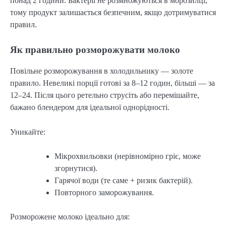
понад 2 години. Бактерії не розмножуються в морозилці,
тому продукт залишається безпечним, якщо дотримуватися
правил.
Як правильно розморожувати молоко
Повільне розморожування в холодильнику — золоте
правило. Невеликі порції готові за 8–12 годин, більші — за
12–24. Після цього ретельно струсіть або перемішайте,
бажано блендером для ідеальної однорідності.
Уникайте:
Мікрохвильовки (нерівномірно гріє, може
згорнутися).
Гарячої води (те саме + ризик бактерій).
Повторного заморожування.
Розморожене молоко ідеально для: