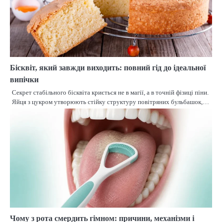
Бісквіт, який завжди виходить: повний гід до ідеальної
випічки
Секрет стабільного бісквіта криється не в магії, а в точній фізиці піни.
Яйця з цукром утворюють стійку структуру повітряних бульбашок,…
Чому з рота смердить гімном: причини, механізми і