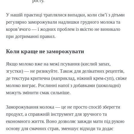
росту.
У нашій практиці траплялися випадки, коли сім’ї з дітьми
регулярно заморожували надлишки грудного молока та
коров’ячого — і жодних проблем із якістю не виникало
при дотриманні правил.
Коли краще не заморожувати
Якщо молоко вже на межі псування (кислий запах,
згустки) — не ризикуйте. Також для делікатних рецептів,
де текстура критична (наприклад, ніжний крем-суп), свіже
молоко виграє. Рослинні напої з добавками (шоколадні)
можуть змінити смак сильніше.
Заморожування молока — це не просто спосіб зберегти
продукт, а справжній інструмент для зручного та
економного життя. Воно дозволяє завжди мати під рукою
основу для смачних страв, зменшує відходи та додає