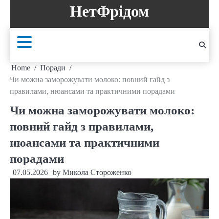
Skip
НетФрідом
to
content
Home
Поради
Чи можна заморожувати молоко: повний гайд з
правилами, нюансами та практичними порадами
Чи можна заморожувати молоко:
повний гайд з правилами,
нюансами та практичними
порадами
07.05.2026
by
Микола Стороженко