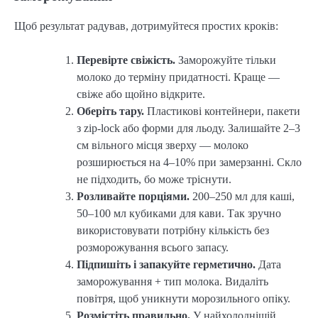
Щоб результат радував, дотримуйтеся простих кроків:
Перевірте свіжість.
Заморожуйте тільки
молоко до терміну придатності. Краще —
свіже або щойно відкрите.
Оберіть тару.
Пластикові контейнери, пакети
з zip-lock або форми для льоду. Залишайте 2–3
см вільного місця зверху — молоко
розширюється на 4–10% при замерзанні. Скло
не підходить, бо може тріснути.
Розливайте порціями.
200–250 мл для каші,
50–100 мл кубиками для кави. Так зручно
використовувати потрібну кількість без
розморожування всього запасу.
Підпишіть і запакуйте герметично.
Дата
заморожування + тип молока. Видаліть
повітря, щоб уникнути морозильного опіку.
Розмістіть правильно.
У найхолоднішій