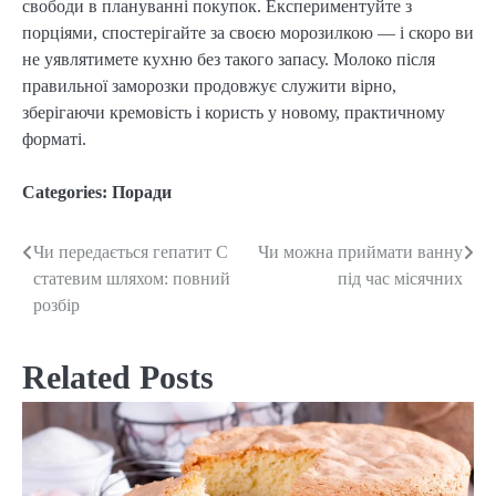
свободи в плануванні покупок. Експериментуйте з
порціями, спостерігайте за своєю морозилкою — і скоро ви
не уявлятимете кухню без такого запасу. Молоко після
правильної заморозки продовжує служити вірно,
зберігаючи кремовість і користь у новому, практичному
форматі.
Categories:
Поради
Чи передається гепатит C
Чи можна приймати ванну
Post
статевим шляхом: повний
під час місячних
navigation
розбір
Related Posts