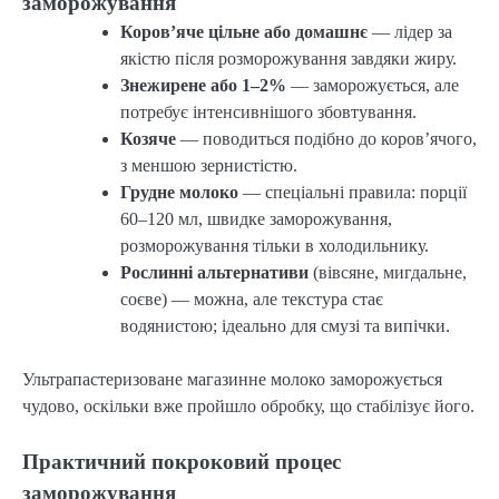
заморожування
Коров’яче цільне або домашнє
— лідер за
якістю після розморожування завдяки жиру.
Знежирене або 1–2%
— заморожується, але
потребує інтенсивнішого збовтування.
Козяче
— поводиться подібно до коров’ячого,
з меншою зернистістю.
Грудне молоко
— спеціальні правила: порції
60–120 мл, швидке заморожування,
розморожування тільки в холодильнику.
Рослинні альтернативи
(вівсяне, мигдальне,
соєве) — можна, але текстура стає
водянистою; ідеально для смузі та випічки.
Ультрапастеризоване магазинне молоко заморожується
чудово, оскільки вже пройшло обробку, що стабілізує його.
Практичний покроковий процес
заморожування