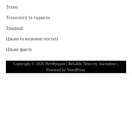
Техно
Технології та гаджети
Традиції
Цікаві та визначні постаті
Цікаві факти
Copyright © 2026
НетФрідом
| Reliable News by
Ascendoor
|
Powered by
WordPress
.