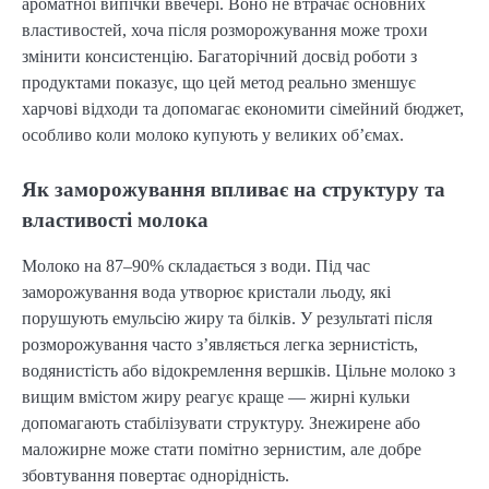
ароматної випічки ввечері. Воно не втрачає основних
властивостей, хоча після розморожування може трохи
змінити консистенцію. Багаторічний досвід роботи з
продуктами показує, що цей метод реально зменшує
харчові відходи та допомагає економити сімейний бюджет,
особливо коли молоко купують у великих об’ємах.
Як заморожування впливає на структуру та
властивості молока
Молоко на 87–90% складається з води. Під час
заморожування вода утворює кристали льоду, які
порушують емульсію жиру та білків. У результаті після
розморожування часто з’являється легка зернистість,
водянистість або відокремлення вершків. Цільне молоко з
вищим вмістом жиру реагує краще — жирні кульки
допомагають стабілізувати структуру. Знежирене або
маложирне може стати помітно зернистим, але добре
збовтування повертає однорідність.