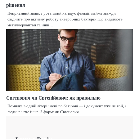
рішення
Неприємний запах з рота, який нагадує фекалії, майже завжди
свідчить про активну роботу анаеробних бактерій, що виділяють
метилмеркаптан та інші…
Євгенович чи Євгенійович: як правильно
Помилка в одній літері імені по батькові — і документ уже не той, і
людина наче інша. З формами Євгенович…