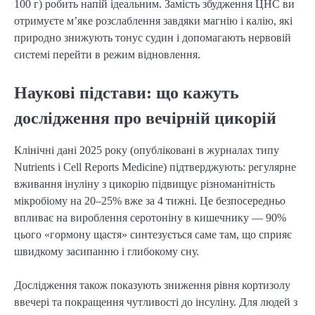
100 г) робить напій ідеальним. Замість збудження ЦНС ви
отримуєте м’яке розслаблення завдяки магнію і калію, які
природно знижують тонус судин і допомагають нервовій
системі перейти в режим відновлення.
Наукові підстави: що кажуть
дослідження про вечірній цикорій
Клінічні дані 2025 року (опубліковані в журналах типу
Nutrients і Cell Reports Medicine) підтверджують: регулярне
вживання інуліну з цикорію підвищує різноманітність
мікробіому на 20–25% вже за 4 тижні. Це безпосередньо
впливає на вироблення серотоніну в кишечнику — 90%
цього «гормону щастя» синтезується саме там, що сприяє
швидкому засипанню і глибокому сну.
Дослідження також показують зниження рівня кортизолу
ввечері та покращення чутливості до інсуліну. Для людей з