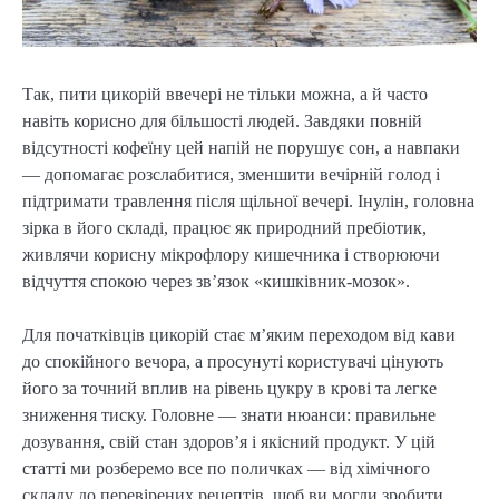
Так, пити цикорій ввечері не тільки можна, а й часто
навіть корисно для більшості людей. Завдяки повній
відсутності кофеїну цей напій не порушує сон, а навпаки
— допомагає розслабитися, зменшити вечірній голод і
підтримати травлення після щільної вечері. Інулін, головна
зірка в його складі, працює як природний пребіотик,
живлячи корисну мікрофлору кишечника і створюючи
відчуття спокою через зв’язок «кишківник-мозок».
Для початківців цикорій стає м’яким переходом від кави
до спокійного вечора, а просунуті користувачі цінують
його за точний вплив на рівень цукру в крові та легке
зниження тиску. Головне — знати нюанси: правильне
дозування, свій стан здоров’я і якісний продукт. У цій
статті ми розберемо все по поличках — від хімічного
складу до перевірених рецептів, щоб ви могли зробити