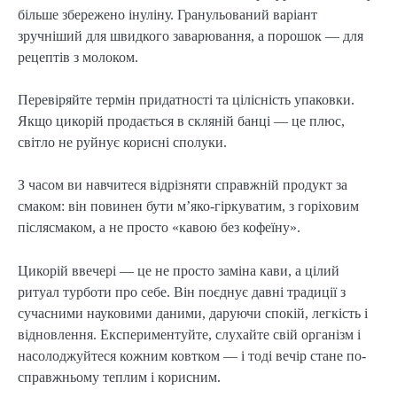
більше збережено інуліну. Гранульований варіант
зручніший для швидкого заварювання, а порошок — для
рецептів з молоком.
Перевіряйте термін придатності та цілісність упаковки.
Якщо цикорій продається в скляній банці — це плюс,
світло не руйнує корисні сполуки.
З часом ви навчитеся відрізняти справжній продукт за
смаком: він повинен бути м’яко-гіркуватим, з горіховим
післясмаком, а не просто «кавою без кофеїну».
Цикорій ввечері — це не просто заміна кави, а цілий
ритуал турботи про себе. Він поєднує давні традиції з
сучасними науковими даними, даруючи спокій, легкість і
відновлення. Експериментуйте, слухайте свій організм і
насолоджуйтеся кожним ковтком — і тоді вечір стане по-
справжньому теплим і корисним.