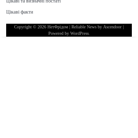
Цікаві та визначні постаті
Цікаві факти
Copyright © 2026
НетФрідом
| Reliable News by
Ascendoor
|
Powered by
WordPress
.