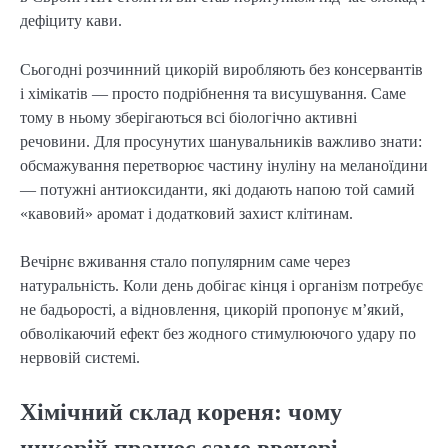
дефіциту кави.
Сьогодні розчинний цикорій виробляють без консервантів
і хімікатів — просто подрібнення та висушування. Саме
тому в ньому зберігаються всі біологічно активні
речовини. Для просунутих шанувальників важливо знати:
обсмажування перетворює частину інуліну на меланоїдини
— потужні антиоксиданти, які додають напою той самий
«кавовий» аромат і додатковий захист клітинам.
Вечірнє вживання стало популярним саме через
натуральність. Коли день добігає кінця і організм потребує
не бадьорості, а відновлення, цикорій пропонує м’який,
обволікаючий ефект без жодного стимулюючого удару по
нервовій системі.
Хімічний склад кореня: чому
цикорій працює саме ввечері