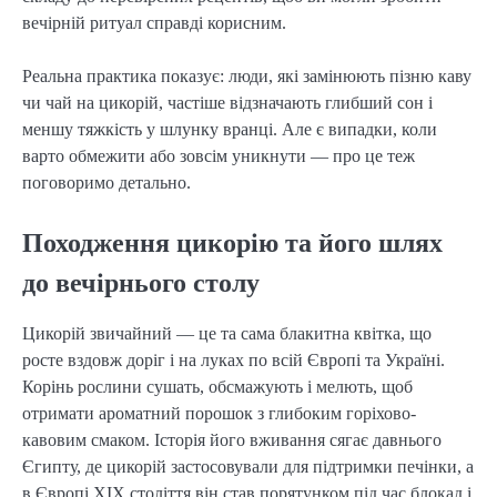
вечірній ритуал справді корисним.
Реальна практика показує: люди, які замінюють пізню каву
чи чай на цикорій, частіше відзначають глибший сон і
меншу тяжкість у шлунку вранці. Але є випадки, коли
варто обмежити або зовсім уникнути — про це теж
поговоримо детально.
Походження цикорію та його шлях
до вечірнього столу
Цикорій звичайний — це та сама блакитна квітка, що
росте вздовж доріг і на луках по всій Європі та Україні.
Корінь рослини сушать, обсмажують і мелють, щоб
отримати ароматний порошок з глибоким горіхово-
кавовим смаком. Історія його вживання сягає давнього
Єгипту, де цикорій застосовували для підтримки печінки, а
в Європі XIX століття він став порятунком під час блокад і