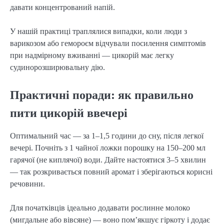
давати концентрований напій.
У нашій практиці траплялися випадки, коли люди з
варикозом або гемороєм відчували посилення симптомів
при надмірному вживанні — цикорій має легку
судинорозширювальну дію.
Практичні поради: як правильно
пити цикорій ввечері
Оптимальний час — за 1–1,5 години до сну, після легкої
вечері. Почніть з 1 чайної ложки порошку на 150–200 мл
гарячої (не киплячої) води. Дайте настоятися 3–5 хвилин
— так розкривається повний аромат і зберігаються корисні
речовини.
Для початківців ідеально додавати рослинне молоко
(мигдальне або вівсяне) — воно пом’якшує гіркоту і додає