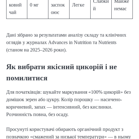
Слабки
Майже
ковий
0 мг
заспок
Легке
й
немає
чай
оює
Дані зібрано за результатами аналізу складу та клінічних
оглядів у журналах Advances in Nutrition та Nutrients
(станом на 2025–2026 роки).
Як вибрати якісний цикорій і не
помилитися
Для початківців: шукайте маркування «100% цикорій» без
домішок зерен або цукру. Колір порошку — насичено-
коричневий, запах — інтенсивний, без кислинки.
Розчинність повна, без осаду.
Просунуті користувачі обирають органічний продукт з
позначкою «смажений за низької температури» — в ньому