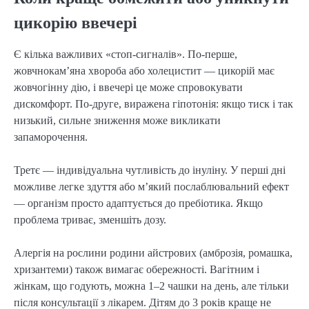
цикорію ввечері
Є кілька важливих «стоп-сигналів». По-перше,
жовчнокам’яна хвороба або холецистит — цикорій має
жовчогінну дію, і ввечері це може спровокувати
дискомфорт. По-друге, виражена гіпотонія: якщо тиск і так
низький, сильне зниження може викликати
запаморочення.
Третє — індивідуальна чутливість до інуліну. У перші дні
можливе легке здуття або м’який послаблювальний ефект
— організм просто адаптується до пребіотика. Якщо
проблема триває, зменшіть дозу.
Алергія на рослини родини айстрових (амброзія, ромашка,
хризантеми) також вимагає обережності. Вагітним і
жінкам, що годують, можна 1–2 чашки на день, але тільки
після консультації з лікарем. Дітям до 3 років краще не