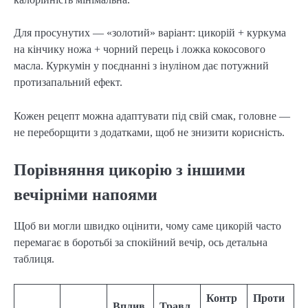
Для просунутих — «золотий» варіант: цикорій + куркума
на кінчику ножа + чорний перець і ложка кокосового
масла. Куркумін у поєднанні з інуліном дає потужний
протизапальний ефект.
Кожен рецепт можна адаптувати під свій смак, головне —
не переборщити з додатками, щоб не знизити корисність.
Порівняння цикорію з іншими
вечірніми напоями
Щоб ви могли швидко оцінити, чому саме цикорій часто
перемагає в боротьбі за спокійний вечір, ось детальна
таблиця.
Контр
Проти
Вплив
Травл