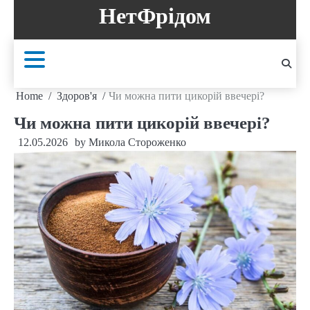
Skip
НетФрідом
to
content
Home
Здоров'я
Чи можна пити цикорій ввечері?
Чи можна пити цикорій ввечері?
12.05.2026
by
Микола Стороженко