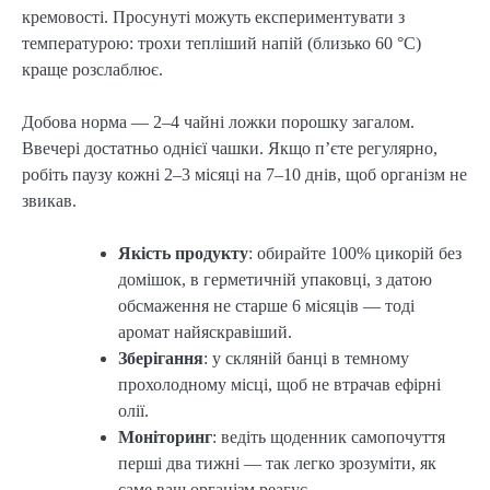
кремовості. Просунуті можуть експериментувати з
температурою: трохи тепліший напій (близько 60 °C)
краще розслаблює.
Добова норма — 2–4 чайні ложки порошку загалом.
Ввечері достатньо однієї чашки. Якщо п’єте регулярно,
робіть паузу кожні 2–3 місяці на 7–10 днів, щоб організм не
звикав.
Якість продукту
: обирайте 100% цикорій без
домішок, в герметичній упаковці, з датою
обсмаження не старше 6 місяців — тоді
аромат найяскравіший.
Зберігання
: у скляній банці в темному
прохолодному місці, щоб не втрачав ефірні
олії.
Моніторинг
: ведіть щоденник самопочуття
перші два тижні — так легко зрозуміти, як
саме ваш організм реагує.