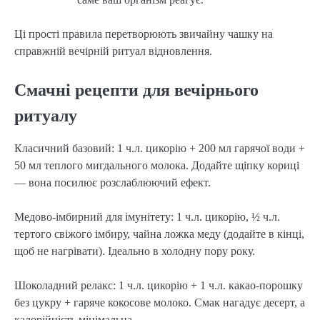
Ці прості правила перетворюють звичайну чашку на
справжній вечірній ритуал відновлення.
Смачні рецепти для вечірнього
ритуалу
Класичний базовий: 1 ч.л. цикорію + 200 мл гарячої води +
50 мл теплого мигдального молока. Додайте щіпку кориці
— вона посилює розслаблюючий ефект.
Медово-імбирний для імунітету: 1 ч.л. цикорію, ½ ч.л.
тертого свіжого імбиру, чайна ложка меду (додайте в кінці,
щоб не нагрівати). Ідеально в холодну пору року.
Шоколадний релакс: 1 ч.л. цикорію + 1 ч.л. какао-порошку
без цукру + гаряче кокосове молоко. Смак нагадує десерт, а
калорійність мінімальна.