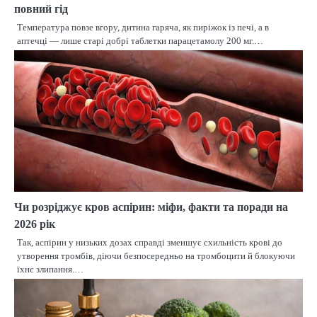
повний гід
Температура повзе вгору, дитина гаряча, як пиріжок із печі, а в
аптечці — лише старі добрі таблетки парацетамолу 200 мг.…
Чи розріджує кров аспірин: міфи, факти та поради на
2026 рік
Так, аспірин у низьких дозах справді зменшує схильність крові до
утворення тромбів, діючи безпосередньо на тромбоцити й блокуючи
їхнє злипання.…