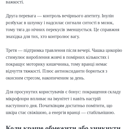
важкості.
Друга перевага — контроль вечірнього апетиту. Інулін
розбухає в шлунку і надсилає сигнали ситості в мозок,
тому тяга до нічних перекусів зменшується. Це справжня
знахідка для тих, хто контролює вагу.
Третя — підтримка травлення після вечері. Чашка цикорію
стимулює вироблення жовчі в помірних кількостях і
покращує моторику кишечника, тому вранці немає
відчуття тяжкості. Плюс антиоксиданти борються з
окисним стресом, накопиченим за день.
Для просунутих користувачів є бонус: покращення складу
мікрофлори впливає на імунітет і навіть настрій
наступного дня. Початківцям достатньо помітити, що
шкіра стає свіжішою, а енергія вранці — стабільнішою.
Коли краще обмежити або уникнути