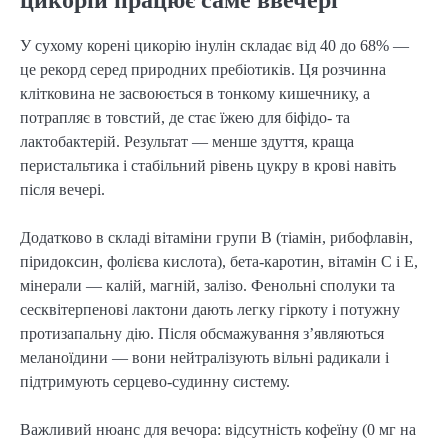
У сухому корені цикорію інулін складає від 40 до 68% —
це рекорд серед природних пребіотиків. Ця розчинна
клітковина не засвоюється в тонкому кишечнику, а
потрапляє в товстий, де стає їжею для біфідо- та
лактобактерій. Результат — менше здуття, краща
перистальтика і стабільний рівень цукру в крові навіть
після вечері.
Додатково в складі вітаміни групи В (тіамін, рибофлавін,
піридоксин, фолієва кислота), бета-каротин, вітамін С і Е,
мінерали — калій, магній, залізо. Фенольні сполуки та
сесквітерпенові лактони дають легку гіркоту і потужну
протизапальну дію. Після обсмажування з’являються
меланоїдини — вони нейтралізують вільні радикали і
підтримують серцево-судинну систему.
Важливий нюанс для вечора: відсутність кофеїну (0 мг на