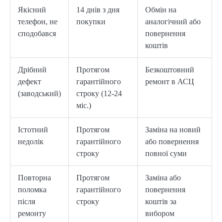
Якісний
14 днів з дня
Обмін на
телефон, не
покупки
аналогічний або
сподобався
повернення
коштів
Дрібний
Протягом
Безкоштовний
дефект
гарантійного
ремонт в АСЦ
(заводський)
строку (12-24
міс.)
Істотний
Протягом
Заміна на новий
недолік
гарантійного
або повернення
строку
повної суми
Повторна
Протягом
Заміна або
поломка
гарантійного
повернення
після
строку
коштів за
ремонту
вибором