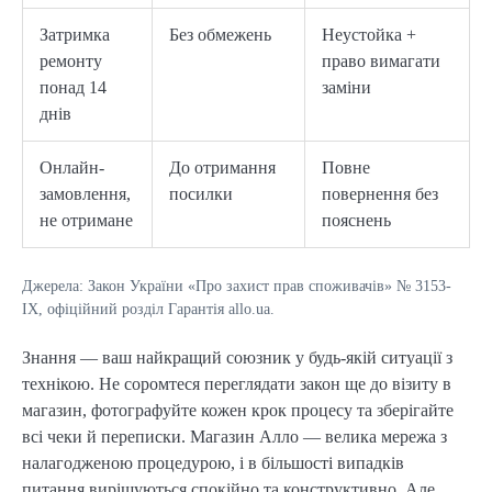
Затримка
Без обмежень
Неустойка +
ремонту
право вимагати
понад 14
заміни
днів
Онлайн-
До отримання
Повне
замовлення,
посилки
повернення без
не отримане
пояснень
Джерела: Закон України «Про захист прав споживачів» № 3153-
IX, офіційний розділ Гарантія allo.ua.
Знання — ваш найкращий союзник у будь-якій ситуації з
технікою. Не соромтеся переглядати закон ще до візиту в
магазин, фотографуйте кожен крок процесу та зберігайте
всі чеки й переписки. Магазин Алло — велика мережа з
налагодженою процедурою, і в більшості випадків
питання вирішуються спокійно та конструктивно. Але