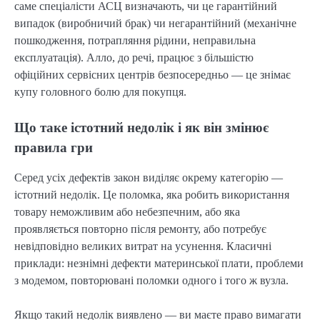
саме спеціалісти АСЦ визначають, чи це гарантійний
випадок (виробничий брак) чи негарантійний (механічне
пошкодження, потрапляння рідини, неправильна
експлуатація). Алло, до речі, працює з більшістю
офіційних сервісних центрів безпосередньо — це знімає
купу головного болю для покупця.
Що таке істотний недолік і як він змінює
правила гри
Серед усіх дефектів закон виділяє окрему категорію —
істотний недолік. Це поломка, яка робить використання
товару неможливим або небезпечним, або яка
проявляється повторно після ремонту, або потребує
невідповідно великих витрат на усунення. Класичні
приклади: незнімні дефекти материнської плати, проблеми
з модемом, повторювані поломки одного і того ж вузла.
Якщо такий недолік виявлено — ви маєте право вимагати