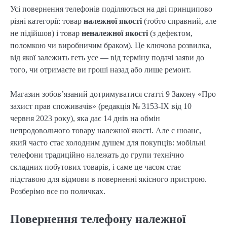
Усі повернення телефонів поділяються на дві принципово
різні категорії: товар
належної якості
(тобто справний, але
не підійшов) і товар
неналежної якості
(з дефектом,
поломкою чи виробничим браком). Це ключова розвилка,
від якої залежить геть усе — від терміну подачі заяви до
того, чи отримаєте ви гроші назад або лише ремонт.
Магазин зобов’язаний дотримуватися статті 9 Закону «Про
захист прав споживачів» (редакція № 3153-IX від 10
червня 2023 року), яка дає 14 днів на обмін
непродовольчого товару належної якості. Але є нюанс,
який часто стає холодним душем для покупців: мобільні
телефони традиційно належать до групи технічно
складних побутових товарів, і саме це часом стає
підставою для відмови в поверненні якісного пристрою.
Розберімо все по поличках.
Повернення телефону належної