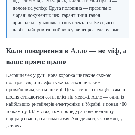
від 1 листопада 2024 року, тож знати свої права —
половина успіху. Друга половина — правильно
зібрані документи: чек, гарантійний талон,
оригінальна упаковка та комплектація. Без цього
навіть найпривітніший консультант розведе руками.
Коли повернення в Алло — не міф, а
ваше пряме право
Касовий чек у руці, нова коробка ще пахне свіжою
поліграфією, а телефон уже здається не таким
привабливим, як на полиці. Це класична ситуація, з якою
щодня стикаються сотні клієнтів мережі. Алло — один із
найбільших ритейлерів електроніки в Україні, з понад 480
точками у 137 містах, тож процедура повернення тут
відпрацьована до автоматизму. Але диявол, як завжди, у
деталях.