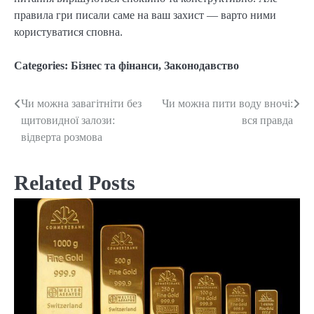
правила гри писали саме на ваш захист — варто ними
користуватися сповна.
Categories:
Бізнес та фінанси
,
Законодавство
Чи можна завагітніти без
Чи можна пити воду вночі:
Post
щитовидної залози:
вся правда
navigation
відверта розмова
Related Posts