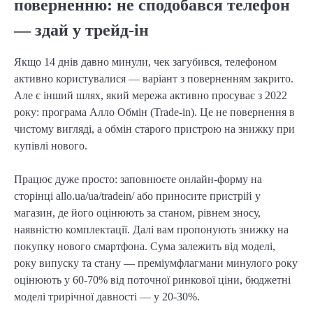
поверненню: не сподобався телефон
— здай у трейд-ін
Якщо 14 днів давно минули, чек загубився, телефоном
активно користувалися — варіант з поверненням закрито.
Але є інший шлях, який мережа активно просуває з 2022
року: програма Алло Обмін (Trade-in). Це не повернення в
чистому вигляді, а обмін старого пристрою на знижку при
купівлі нового.
Працює дуже просто: заповнюєте онлайн-форму на
сторінці allo.ua/ua/tradein/ або приносите пристрій у
магазин, де його оцінюють за станом, рівнем зносу,
наявністю комплектації. Далі вам пропонують знижку на
покупку нового смартфона. Сума залежить від моделі,
року випуску та стану — преміумфлагмани минулого року
оцінюють у 60-70% від поточної ринкової ціни, бюджетні
моделі трирічної давності — у 20-30%.