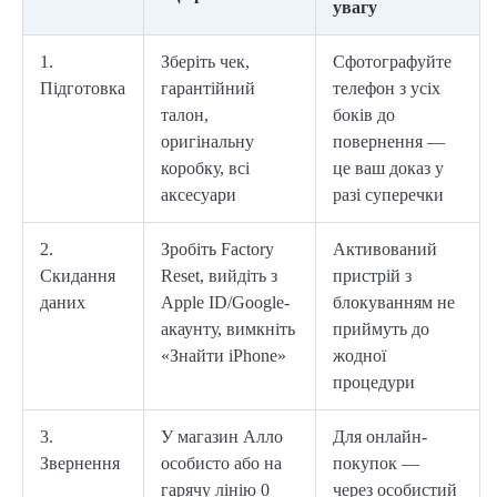
увагу
1.
Зберіть чек,
Сфотографуйте
Підготовка
гарантійний
телефон з усіх
талон,
боків до
оригінальну
повернення —
коробку, всі
це ваш доказ у
аксесуари
разі суперечки
2.
Зробіть Factory
Активований
Скидання
Reset, вийдіть з
пристрій з
даних
Apple ID/Google-
блокуванням не
акаунту, вимкніть
приймуть до
«Знайти iPhone»
жодної
процедури
3.
У магазин Алло
Для онлайн-
Звернення
особисто або на
покупок —
гарячу лінію 0
через особистий