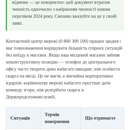
відмови — це некоректно: цей документ втратив
чинність одночасно з набранням чинності новим
переліком 2024 року. Сміливо вказуйте на це у своїй
заяві.
Контактний центр мережі (0 800 300 100) працює щодня і
має повноваження вирішувати більшість спірних ситуацій
без виїзду в магазин. Якщо ваш місцевий магазин зайняв
неконструктивну позицію — телефон до центрального
офісу часто творить дива набагато швидше, ніж особиста
скарга на місці. Це не магія, а звичайна корпоративна
ієрархія: керівництву мережі набагато простіше дати
команду згори, ніж розгрібати скарги в
Держпродспоживслужбі.
Термін
Ситуація
Що отримаєте
повернення