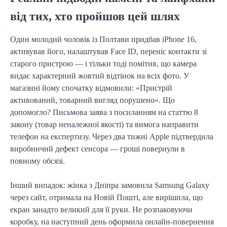
від тих, хто пройшов цей шлях
Один молодий чоловік із Полтави придбав iPhone 16,
активував його, налаштував Face ID, переніс контакти зі
старого пристрою — і тільки тоді помітив, що камера
видає характерний жовтий відтінок на всіх фото. У
магазині йому спочатку відмовили: «Пристрій
активований, товарний вигляд порушено». Що
допомогло? Письмова заява з посиланням на статтю 8
закону (товар неналежної якості) та вимога направити
телефон на експертизу. Через два тижні Apple підтвердила
виробничий дефект сенсора — гроші повернули в
повному обсязі.
Інший випадок: жінка з Дніпра замовила Samsung Galaxy
через сайт, отримала на Новій Пошті, але вирішила, що
екран занадто великий для її руки. Не розпаковуючи
коробку, на наступний день оформила онлайн-повернення