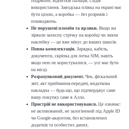
подряпин, відбитків пальців, слідів
використання. Заводська плівка на екрані має
бути цілою, а коробка — без розривів і
пошкоджень.
Не порушені пломби та ярлики.
Якщо ви
зірвали захисну стрічку на коробці чи зняли
наклейку — це вже мінус до ваших шансів.
Повна комплектація.
Зарядка, кабель,
документи, скріпка для лотка SIM, навіть
якщо нею не користувалися, — усе має бути
на місці.
Розрахунковий документ.
Чек, фіскальний
звіт, акт приймання-передачі, видаткова
накладна — будь-що, що підтверджує саме
вашу покупку саме в Алло.
Пристрій не використовувався.
Це означає:
не активований, не залогінений під Apple ID
чи Google-акаунтом, без встановлених
додатків та особистих даних.