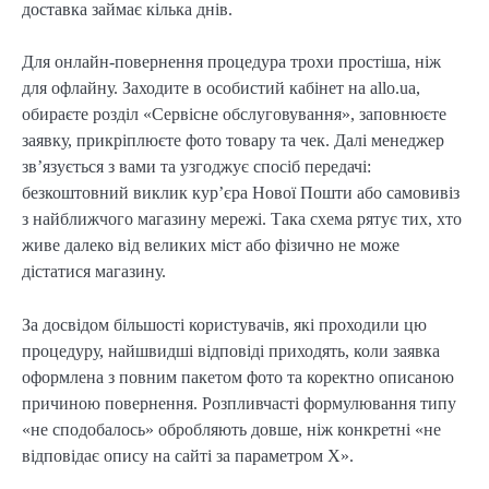
доставка займає кілька днів.
Для онлайн-повернення процедура трохи простіша, ніж
для офлайну. Заходите в особистий кабінет на allo.ua,
обираєте розділ «Сервісне обслуговування», заповнюєте
заявку, прикріплюєте фото товару та чек. Далі менеджер
зв’язується з вами та узгоджує спосіб передачі:
безкоштовний виклик кур’єра Нової Пошти або самовивіз
з найближчого магазину мережі. Така схема рятує тих, хто
живе далеко від великих міст або фізично не може
дістатися магазину.
За досвідом більшості користувачів, які проходили цю
процедуру, найшвидші відповіді приходять, коли заявка
оформлена з повним пакетом фото та коректно описаною
причиною повернення. Розпливчасті формулювання типу
«не сподобалось» обробляють довше, ніж конкретні «не
відповідає опису на сайті за параметром X».