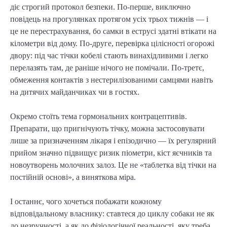
діє строгий протокол безпеки. По-перше, виключно
повідець на прогулянках протягом усіх трьох тижнів — і
це не перестрахування, бо самки в еструсі здатні втікати на
кілометри від дому. По-друге, перевірка цілісності огорожі
двору: під час тічки кобелі стають винахідливими і легко
перелазять там, де раніше нічого не помічали. По-третє,
обмеження контактів з нестерилізованими самцями навіть
на дитячих майданчиках чи в гостях.
Окремо стоїть тема гормональних контрацептивів.
Препарати, що пригнічують тічку, можна застосовувати
лише за призначенням лікаря і епізодично — їх регулярний
прийом значно підвищує ризик піометри, кіст яєчників та
новоутворень молочних залоз. Це не «таблетка від тічки на
постійній основі», а виняткова міра.
І останнє, чого хочеться побажати кожному
відповідальному власнику: ставтеся до циклу собаки не як
до незручності, а як до фізіологічної реальності, яку треба