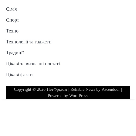
Сім'я
Спорт
Техно
Технології та гаджети
Традиції
Цікаві та визначні постаті
Цікаві факти
Copyright © 2026
НетФрідом
| Reliable News by
Ascendoor
|
Powered by
WordPress
.