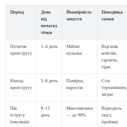
Період
День
Ймовірність
Поведінка
від
зачаття
самки
початку
тічки
Початок
1–4 день
Майже
Відганяє
проеструсу
нульова
кобелів,
гарчить,
сідає
Кінець
5–8 день
Помірна,
Стає
проеструсу
наростає
терпимішою,
заграє
Пік
9–15
Максимальна
Відводить
еструсу
день
— до 90%
хвіст,
(овуляція)
приймає