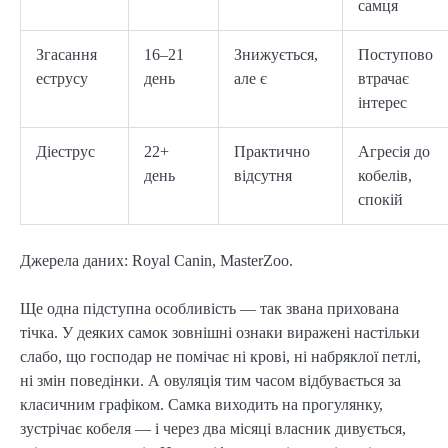
самця
Згасання
16–21
Знижується,
Поступово
еструсу
день
але є
втрачає
інтерес
Діеструс
22+
Практично
Агресія до
день
відсутня
кобелів,
спокій
Джерела даних: Royal Canin, MasterZoo.
Ще одна підступна особливість — так звана прихована
тічка. У деяких самок зовнішні ознаки виражені настільки
слабо, що господар не помічає ні крові, ні набряклої петлі,
ні змін поведінки. А овуляція тим часом відбувається за
класичним графіком. Самка виходить на прогулянку,
зустрічає кобеля — і через два місяці власник дивується,