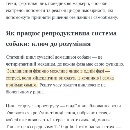
тічки, фертильні дні, поведінкові маркери, способи
екстреної допомоги та реальні цифри ймовірності, які
допоможуть прийняти рішення без паніки і самообману.
Як працює репродуктивна система
собаки: ключ до розуміння
Статевий цикл сучасної домашньої собаки — це
чотиритактний механізм, де кожна фаза має свою функцію.
Запліднення фізично можливе лише в одній фазі —
еструсі, коли яйцеклітини виходять із яєчників і самка
приймає самця.
Решту часу зачаття виключене на
біологічному рівні.
Цикл стартує з проеструсу — стадії приваблювання, коли
з’являються кров’янисті виділення, набрякає петля, а
кобелі вже виявляють інтерес, проте самка відмовляє.
Триває це в середньому 7–10 днів. Потім настає еструс —