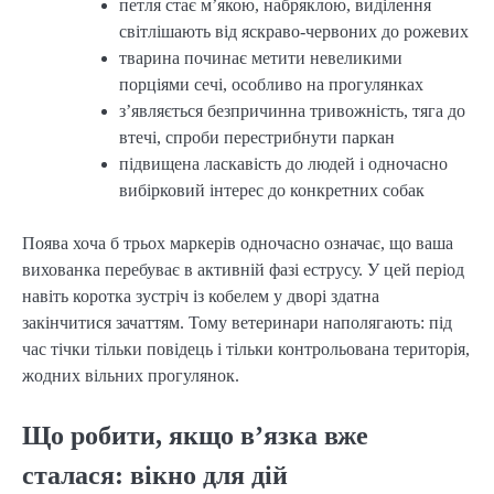
петля стає м’якою, набряклою, виділення
світлішають від яскраво-червоних до рожевих
тварина починає метити невеликими
порціями сечі, особливо на прогулянках
з’являється безпричинна тривожність, тяга до
втечі, спроби перестрибнути паркан
підвищена ласкавість до людей і одночасно
вибірковий інтерес до конкретних собак
Поява хоча б трьох маркерів одночасно означає, що ваша
вихованка перебуває в активній фазі еструсу. У цей період
навіть коротка зустріч із кобелем у дворі здатна
закінчитися зачаттям. Тому ветеринари наполягають: під
час тічки тільки повідець і тільки контрольована територія,
жодних вільних прогулянок.
Що робити, якщо в’язка вже
сталася: вікно для дій