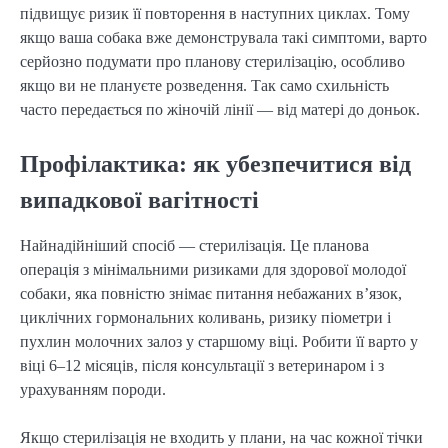
підвищує ризик її повторення в наступних циклах. Тому
якщо ваша собака вже демонструвала такі симптоми, варто
серйозно подумати про планову стерилізацію, особливо
якщо ви не плануєте розведення. Так само схильність
часто передається по жіночій лінії — від матері до доньок.
Профілактика: як убезпечитися від
випадкової вагітності
Найнадійніший спосіб — стерилізація. Це планова
операція з мінімальними ризиками для здорової молодої
собаки, яка повністю знімає питання небажаних в’язок,
циклічних гормональних коливань, ризику піометри і
пухлин молочних залоз у старшому віці. Робити її варто у
віці 6–12 місяців, після консультації з ветеринаром і з
урахуванням породи.
Якщо стерилізація не входить у плани, на час кожної тічки