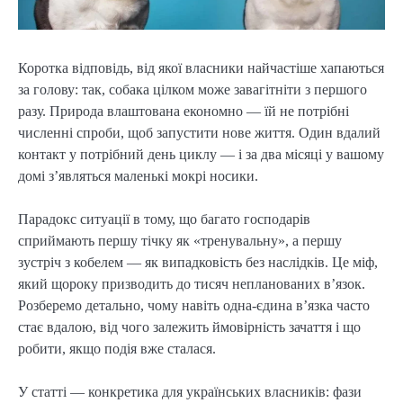
Коротка відповідь, від якої власники найчастіше хапаються
за голову: так, собака цілком може завагітніти з першого
разу. Природа влаштована економно — їй не потрібні
численні спроби, щоб запустити нове життя. Один вдалий
контакт у потрібний день циклу — і за два місяці у вашому
домі з’являться маленькі мокрі носики.
Парадокс ситуації в тому, що багато господарів
сприймають першу тічку як «тренувальну», а першу
зустріч з кобелем — як випадковість без наслідків. Це міф,
який щороку призводить до тисяч непланованих в’язок.
Розберемо детально, чому навіть одна-єдина в’язка часто
стає вдалою, від чого залежить ймовірність зачаття і що
робити, якщо подія вже сталася.
У статті — конкретика для українських власників: фази