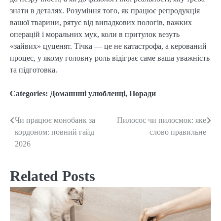
знати в деталях. Розуміння того, як працює репродукція
вашої тварини, рятує від випадкових пологів, важких
операцій і моральних мук, коли в притулок везуть
«зайвих» цуценят. Тічка — це не катастрофа, а керований
процес, у якому головну роль відіграє саме ваша уважність
та підготовка.
Categories:
Домашнні улюбленці
,
Поради
Чи працює монобанк за
Пилосос чи пилосмок: яке
Post
кордоном: повний гайд
слово правильне
navigation
2026
Related Posts