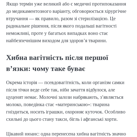
Якщо термін уже великий або є медичні протипоказання
до медикаментозного варіанту, обговорюється хірургічне
втручання — як правило, разом зі стерилізацією. Це
радикальне рішення, після якого подальші вагітності
неможливі, проте у багатьох випадках воно стає
найбезпечнішим виходом для здоров’я тварини.
Хибна вагітність після першої
в’язки: чому таке буває
Окрема історія — псевдовагітність, коли організм самки
після тічки веде себе так, ніби зачаття відбулося, але
цуценят немає. Молочні залози набрякають, з’являється
молоко, поведінка стає «материнською»: тварина
гніздиться, носить іграшки, охороняє куточок. Особливо
схильні до цього стану такси, бігль і афганські хорти.
Цікавий нюанс: одна перенесена хибна вагітність значно