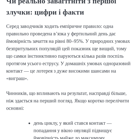
Чи реально завагітніти з першої
злучки: цифри і факти
Серед заводчиків ходить емпіричне правило: одна
правильно проведена в’язка у фертильний день дає
ймовірність зачаття на рівні 80–95%. У природних умовах
безпритульних популяцій цей показник ще вищий, тому
що самки інстинктивно паруються кілька разів поспіль
протягом усього еструсу. У домашніх умовах одноразовий
контакт — це лотерея з дуже високими шансами на
«виграш».
Чинників, що впливають на результат, насправді більше,
ніж здається на перший погляд. Якщо коротко перелічити
основні:
день циклу, у який стався контакт —
попадання у вікно овуляції підвищує
ймовірність майже до максимуму