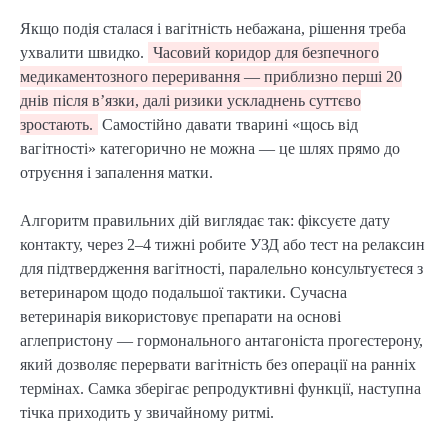
Якщо подія сталася і вагітність небажана, рішення треба
ухвалити швидко.
Часовий коридор для безпечного
медикаментозного переривання — приблизно перші 20
днів після в’язки, далі ризики ускладнень суттєво
зростають.
Самостійно давати тварині «щось від
вагітності» категорично не можна — це шлях прямо до
отруєння і запалення матки.
Алгоритм правильних дій виглядає так: фіксуєте дату
контакту, через 2–4 тижні робите УЗД або тест на релаксин
для підтвердження вагітності, паралельно консультуєтеся з
ветеринаром щодо подальшої тактики. Сучасна
ветеринарія використовує препарати на основі
аглепристону — гормонального антагоніста прогестерону,
який дозволяє перервати вагітність без операції на ранніх
термінах. Самка зберігає репродуктивні функції, наступна
тічка приходить у звичайному ритмі.