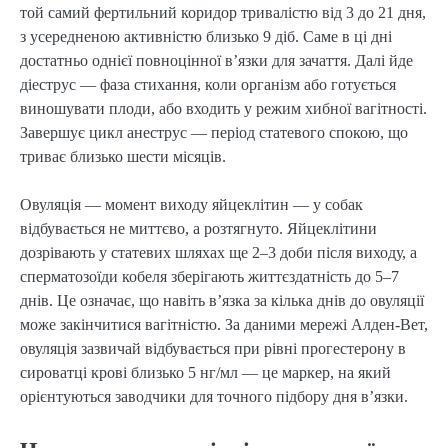
той самий фертильний коридор тривалістю від 3 до 21 дня,
з усередненою активністю близько 9 діб. Саме в ці дні
достатньо однієї повноцінної в’язки для зачаття. Далі йде
діеструс — фаза стихання, коли організм або готується
виношувати плоди, або входить у режим хибної вагітності.
Завершує цикл анеструс — період статевого спокою, що
триває близько шести місяців.
Овуляція — момент виходу яйцеклітин — у собак
відбувається не миттєво, а розтягнуто. Яйцеклітини
дозрівають у статевих шляхах ще 2–3 доби після виходу, а
сперматозоїди кобеля зберігають життєздатність до 5–7
днів. Це означає, що навіть в’язка за кілька днів до овуляції
може закінчитися вагітністю. За даними мережі Алден-Вет,
овуляція зазвичай відбувається при рівні прогестерону в
сироватці крові близько 5 нг/мл — це маркер, на який
орієнтуються заводчики для точного підбору дня в’язки.