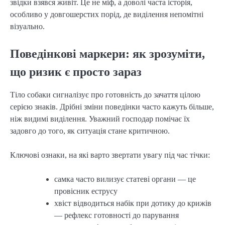
звідки взявся живіт. Це не міф, а доволі часта історія,
особливо у довгошерстих порід, де виділення непомітні
візуально.
Поведінкові маркери: як зрозуміти,
що ризик є просто зараз
Тіло собаки сигналізує про готовність до зачаття цілою
серією знаків. Дрібні зміни поведінки часто кажуть більше,
ніж видимі виділення. Уважний господар помічає їх
задовго до того, як ситуація стане критичною.
Ключові ознаки, на які варто звертати увагу під час тічки:
самка часто вилизує статеві органи — це
провісник еструсу
хвіст відводиться набік при дотику до крижів
— рефлекс готовності до парування