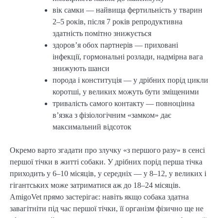
вік самки — найвища фертильність у тварин
2–5 років, після 7 років репродуктивна
здатність помітно знижується
здоров’я обох партнерів — приховані
інфекції, гормональні розлади, надмірна вага
знижують шанси
порода і конституція — у дрібних порід цикли
коротші, у великих можуть бути зміщеними
тривалість самого контакту — повноцінна
в’язка з фізіологічним «замком» дає
максимальний відсоток
Окремо варто згадати про злучку «з першого разу» в сенсі
першої тічки в житті собаки. У дрібних порід перша тічка
приходить у 6–10 місяців, у середніх — у 8–12, у великих і
гігантських може затриматися аж до 18–24 місяців.
AmigoVet прямо застерігає: навіть якщо собака здатна
завагітніти під час першої тічки, її організм фізично ще не