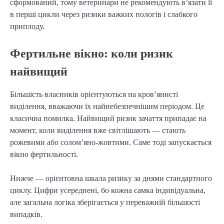
сформований, тому ветеринари не рекомендують в’язати її
в перші цикли через ризики важких пологів і слабкого
приплоду.
Фертильне вікно: коли ризик
найвищий
Більшість власників орієнтуються на кров’янисті
виділення, вважаючи їх найнебезпечнішим періодом. Це
класична помилка. Найвищий ризик зачаття припадає на
момент, коли виділення вже світлішають — стають
рожевими або солом’яно-жовтими. Саме тоді запускається
вікно фертильності.
Нижче — орієнтовна шкала ризику за днями стандартного
циклу. Цифри усереднені, бо кожна самка індивідуальна,
але загальна логіка зберігається у переважній більшості
випадків.