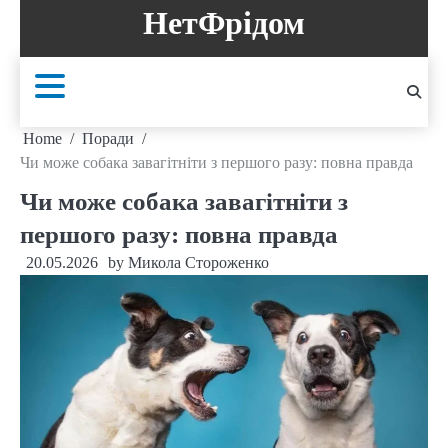
Skip
НетФрідом
to
content
Home
Поради
Чи може собака завагітніти з першого разу: повна правда
Чи може собака завагітніти з
першого разу: повна правда
20.05.2026
by
Микола Стороженко