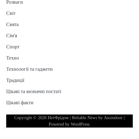
Розваги
Світ
Свята
Сім'я
Спорт
Техно
Технології та гаджети
Традиції
Цікаві та визначні постаті
Цікаві факти
Copyright © 2026
НетФрідом
| Reliable News by
Ascendoor
|
Powered by
WordPress
.