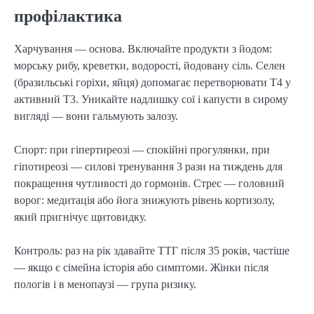
профілактика
Харчування — основа. Включайте продукти з йодом:
морську рибу, креветки, водорості, йодовану сіль. Селен
(бразильські горіхи, яйця) допомагає перетворювати Т4 у
активний Т3. Уникайте надлишку сої і капусти в сирому
вигляді — вони гальмують залозу.
Спорт: при гіпертиреозі — спокійні прогулянки, при
гіпотиреозі — силові тренування 3 рази на тиждень для
покращення чутливості до гормонів. Стрес — головний
ворог: медитація або йога знижують рівень кортизолу,
який пригнічує щитовидку.
Контроль: раз на рік здавайте ТТГ після 35 років, частіше
— якщо є сімейна історія або симптоми. Жінки після
пологів і в менопаузі — група ризику.