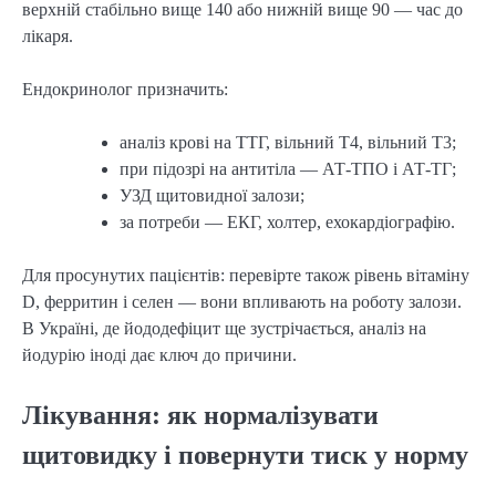
верхній стабільно вище 140 або нижній вище 90 — час до
лікаря.
Ендокринолог призначить:
аналіз крові на ТТГ, вільний Т4, вільний Т3;
при підозрі на антитіла — АТ-ТПО і АТ-ТГ;
УЗД щитовидної залози;
за потреби — ЕКГ, холтер, ехокардіографію.
Для просунутих пацієнтів: перевірте також рівень вітаміну
D, ферритин і селен — вони впливають на роботу залози.
В Україні, де йододефіцит ще зустрічається, аналіз на
йодурію іноді дає ключ до причини.
Лікування: як нормалізувати
щитовидку і повернути тиск у норму