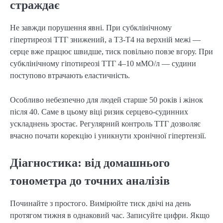
страждає
Не завжди порушення явні. При субклінічному
гіпертиреозі ТТГ знижений, а Т3-Т4 на верхній межі —
серце вже працює швидше, тиск повільно повзе вгору. При
субклінічному гіпотиреозі ТТГ 4–10 мМО/л — судини
поступово втрачають еластичність.
Особливо небезпечно для людей старше 50 років і жінок
після 40. Саме в цьому віці ризик серцево-судинних
ускладнень зростає. Регулярний контроль ТТГ дозволяє
вчасно почати корекцію і уникнути хронічної гіпертензії.
Діагностика: від домашнього
тонометра до точних аналізів
Починайте з простого. Вимірюйте тиск двічі на день
протягом тижня в однаковий час. Записуйте цифри. Якщо