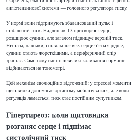
скорочень, еластичність артерій і навіть активність ренін-
ангіотензинової системи — головного регулятора тиску.
У нормі вони підтримують збалансований пульс і
стабільний тиск. Надлишок Т3 прискорює серце,
розширює судини, але загалом підвищує верхній тиск.
Нестача, навпаки, сповільнює все: серце б’ється рідше,
судини стають жорсткішими, а периферичний опір
зростає. Саме тому навіть невеликі коливання гормонів
відбиваються на тонометрі.
Цей механізм еволюційно відточений: у стресові моменти
щитовидка допомагає організму мобілізуватися, але коли
регуляція ламається, тиск стає постійним супутником.
Гіпертиреоз: коли щитовидка
розганяє серце і піднімає
систолічний тиск