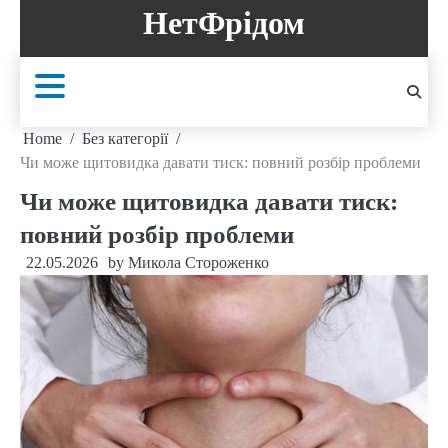
Skip
НетФрідом
to
content
Home
Без категорії
Чи може щитовидка давати тиск: повний розбір проблеми
Чи може щитовидка давати тиск:
повний розбір проблеми
22.05.2026
by
Микола Стороженко