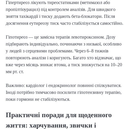
Гіпертиреоз лікують тиреостатиками (метимазол або
пропілтіоурацил) під контролем аналізів. Для швидкого
зняття тахікардії і тиску додають бета-блокатори. Після
досягнення еутиреозу тиск часто стабілізується самостійно.
Гіпотиреоз — це замісна терапія левотироксином. Дозу
підбирають індивідуально, починаючи з низької, особливо
у людей з серцевими проблемами. Через 6–8 тижнів
повторюють аналізи і коригують. Багато хто відзначає, що
вже через місяць зникає втома, а тиск знижується на 10–20
мм рт. ст.
Важливо: кардіолог і ендокринолог повинні спілкуватися.
Іноді потрібно тимчасово посилити гіпотензивну терапію,
поки гормони не стабілізуються.
Практичні поради для щоденного
життя: харчування, звички і