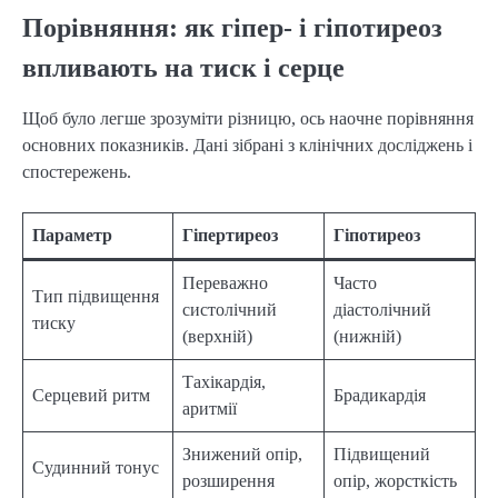
Порівняння: як гіпер- і гіпотиреоз
впливають на тиск і серце
Щоб було легше зрозуміти різницю, ось наочне порівняння
основних показників. Дані зібрані з клінічних досліджень і
спостережень.
Параметр
Гіпертиреоз
Гіпотиреоз
Переважно
Часто
Тип підвищення
систолічний
діастолічний
тиску
(верхній)
(нижній)
Тахікардія,
Серцевий ритм
Брадикардія
аритмії
Знижений опір,
Підвищений
Судинний тонус
розширення
опір, жорсткість