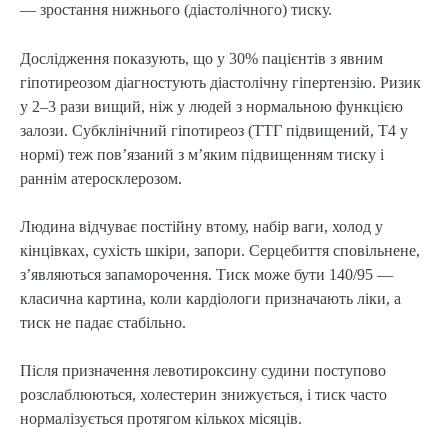
— зростання нижнього (діастолічного) тиску.
Дослідження показують, що у 30% пацієнтів з явним
гіпотиреозом діагностують діастолічну гіпертензію. Ризик
у 2–3 рази вищий, ніж у людей з нормальною функцією
залози. Субклінічний гіпотиреоз (ТТГ підвищений, Т4 у
нормі) теж пов’язаний з м’яким підвищенням тиску і
раннім атеросклерозом.
Людина відчуває постійну втому, набір ваги, холод у
кінцівках, сухість шкіри, запори. Серцебиття сповільнене,
з’являються запаморочення. Тиск може бути 140/95 —
класична картина, коли кардіологи призначають ліки, а
тиск не падає стабільно.
Після призначення левотироксину судини поступово
розслаблюються, холестерин знижується, і тиск часто
нормалізується протягом кількох місяців.