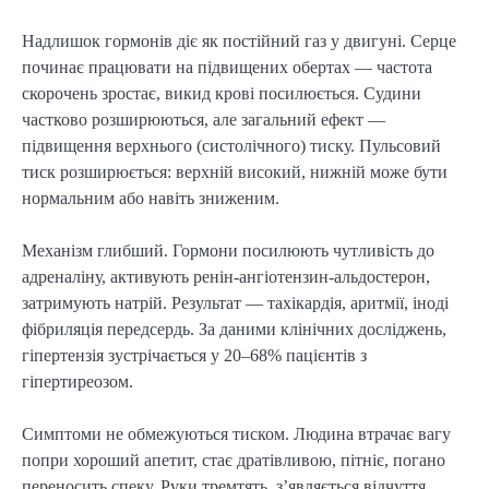
Надлишок гормонів діє як постійний газ у двигуні. Серце
починає працювати на підвищених обертах — частота
скорочень зростає, викид крові посилюється. Судини
частково розширюються, але загальний ефект —
підвищення верхнього (систолічного) тиску. Пульсовий
тиск розширюється: верхній високий, нижній може бути
нормальним або навіть зниженим.
Механізм глибший. Гормони посилюють чутливість до
адреналіну, активують ренін-ангіотензин-альдостерон,
затримують натрій. Результат — тахікардія, аритмії, іноді
фібриляція передсердь. За даними клінічних досліджень,
гіпертензія зустрічається у 20–68% пацієнтів з
гіпертиреозом.
Симптоми не обмежуються тиском. Людина втрачає вагу
попри хороший апетит, стає дратівливою, пітніє, погано
переносить спеку. Руки тремтять, з’являється відчуття