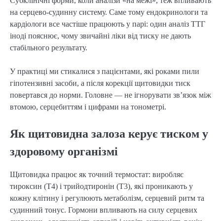
Субклінічні форми, коли аналізи «на межі», теж впливають
на серцево-судинну систему. Саме тому ендокринологи та
кардіологи все частіше працюють у парі: один аналіз ТТГ
іноді пояснює, чому звичайні ліки від тиску не дають
стабільного результату.
У практиці ми стикалися з пацієнтами, які роками пили
гіпотензивні засоби, а після корекції щитовидки тиск
повертався до норми. Головне — не ігнорувати зв’язок між
втомою, серцебиттям і цифрами на тонометрі.
Як щитовидна залоза керує тиском у
здоровому організмі
Щитовидка працює як точний термостат: виробляє
тироксин (Т4) і трийодтиронін (Т3), які проникають у
кожну клітину і регулюють метаболізм, серцевий ритм та
судинний тонус. Гормони впливають на силу серцевих