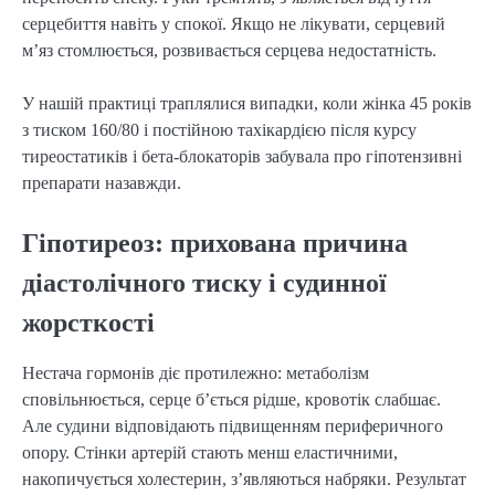
серцебиття навіть у спокої. Якщо не лікувати, серцевий
м’яз стомлюється, розвивається серцева недостатність.
У нашій практиці траплялися випадки, коли жінка 45 років
з тиском 160/80 і постійною тахікардією після курсу
тиреостатиків і бета-блокаторів забувала про гіпотензивні
препарати назавжди.
Гіпотиреоз: прихована причина
діастолічного тиску і судинної
жорсткості
Нестача гормонів діє протилежно: метаболізм
сповільнюється, серце б’ється рідше, кровотік слабшає.
Але судини відповідають підвищенням периферичного
опору. Стінки артерій стають менш еластичними,
накопичується холестерин, з’являються набряки. Результат