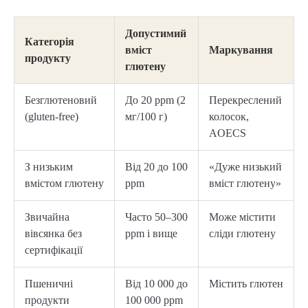
Допустимий
Категорія
вміст
Маркування
продукту
глютену
Безглютеновий
До 20 ppm (2
Перекреслений
(gluten-free)
мг/100 г)
колосок,
AOECS
З низьким
Від 20 до 100
«Дуже низький
вмістом глютену
ppm
вміст глютену»
Звичайна
Часто 50–300
Може містити
вівсянка без
ppm і вище
сліди глютену
сертифікації
Пшеничні
Від 10 000 до
Містить глютен
продукти
100 000 ppm