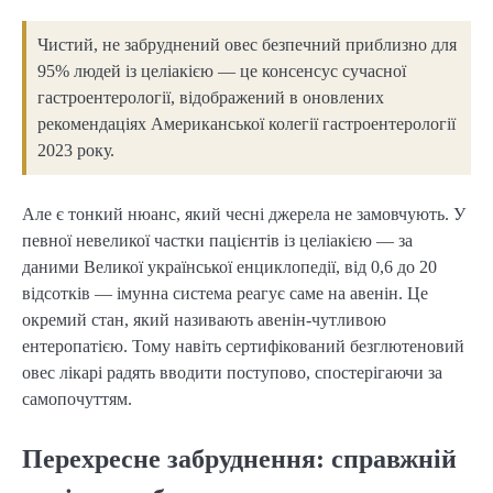
Чистий, не забруднений овес безпечний приблизно для
95% людей із целіакією — це консенсус сучасної
гастроентерології, відображений в оновлених
рекомендаціях Американської колегії гастроентерології
2023 року.
Але є тонкий нюанс, який чесні джерела не замовчують. У
певної невеликої частки пацієнтів із целіакією — за
даними Великої української енциклопедії, від 0,6 до 20
відсотків — імунна система реагує саме на авенін. Це
окремий стан, який називають авенін-чутливою
ентеропатією. Тому навіть сертифікований безглютеновий
овес лікарі радять вводити поступово, спостерігаючи за
самопочуттям.
Перехресне забруднення: справжній