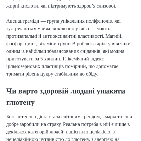
жирні кислоти, які підтримують здоров’я слизової.
Авенантраміди — група унікальних поліфенолів, які
зустрічаються майже виключно у вівсі — мають
протизапальні й антиоксидантні властивості. Магній,
фосфор, цинк, вітаміни групи В роблять тарілку вівсянки
одним із найбільш збалансованих сніданків, які можна
приготувати за 5 хвилин. Глікемічний індекс
цільнозернових пластівців помірний, що допомагає
тримати рівень цукру стабільним до обіду.
Чи варто здоровій людині уникати
глютену
Безглютенова дієта стала світовим трендом, і маркетологи
добре заробили на страху. Реальна потреба в ній є лише в
декількох категорій людей: пацієнти з целіакією, з
нецеліакійною чутливістю до глютену, з алергією на