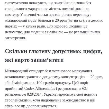
систематично показують, що звичайна вівсянка без
спеціального маркування містить помітні домішки
глютену. У значної частки зразків рівень перевищує
міжнародний поріг безпеки в 20 ppm (мг на кг), а в деяких
партіях — у кілька разів. Для здорової людини це
непомітно, для людини з целіакією — це реальний ризик
загострення.
Скільки глютену допустимо: цифри,
які варто запам’ятати
Міжнародний стандарт безглютенового маркування
встановлює гранично допустиму концентрацію — 20 ppm,
або 2 міліграми на 100 грамів продукту. Цей поріг
прийнятий Codex Alimentarius і регулюється в ЄС
регламентом 828/2014. Україна гармонізує свої норми з
європейськими, хоча національне законодавство в цій
сфері все ще доопрацьовується.