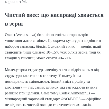
корисне з їжі.
Чистий овес: що насправді ховається
в зерні
Овес (Avena sativa) ботанічно стоїть осторонь тріо
«пшениця-жито-ячмінь». Це окрема культура з відмінним
набором запасних білків. Основний з них — авенін, який
становить лише близько 10–15% усіх білків зерна, тоді як
гліадин у пшениці може сягати 40–50%.
Молекулярна структура авеніну значно відрізняється від
структури класичного глютену. У ньому інша
послідовність амінокислот, інший вміст проліну та
глютаміну — тих самих ділянок, які запускають імунну
реакцію при целіакії. Саме тому Codex Alimentarius —
міжнародний харчовий стандарт ФАО/ВООЗ — офіційно
не відносить чистий овес до глютеномістких злаків.