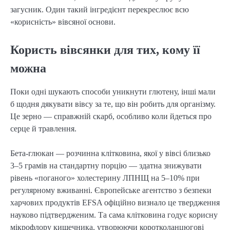
загусник. Один такий інгредієнт перекреслює всю
«корисність» вівсяної основи.
Користь вівсянки для тих, кому її
можна
Поки одні шукають способи уникнути глютену, інші мали
б щодня дякувати вівсу за те, що він робить для організму.
Це зерно — справжній скарб, особливо коли йдеться про
серце й травлення.
Бета-глюкан — розчинна клітковина, якої у вівсі близько
3–5 грамів на стандартну порцію — здатна знижувати
рівень «поганого» холестерину ЛПНЩ на 5–10% при
регулярному вживанні. Європейське агентство з безпеки
харчових продуктів EFSA офіційно визнало це твердження
науково підтвердженим. Та сама клітковина годує корисну
мікрофлору кишечника, утворюючи коротколанцюгові