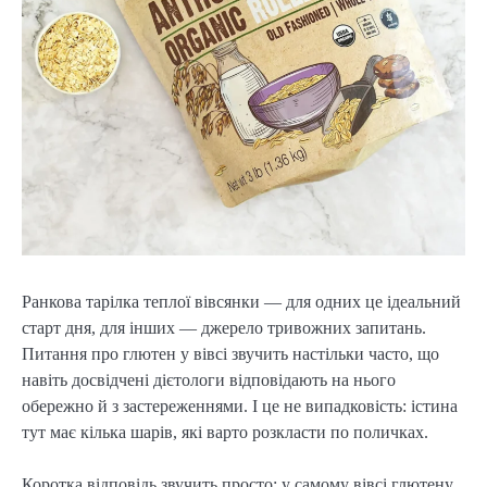
Ранкова тарілка теплої вівсянки — для одних це ідеальний
старт дня, для інших — джерело тривожних запитань.
Питання про глютен у вівсі звучить настільки часто, що
навіть досвідчені дієтологи відповідають на нього
обережно й з застереженнями. І це не випадковість: істина
тут має кілька шарів, які варто розкласти по поличках.
Коротка відповідь звучить просто: у самому вівсі глютену