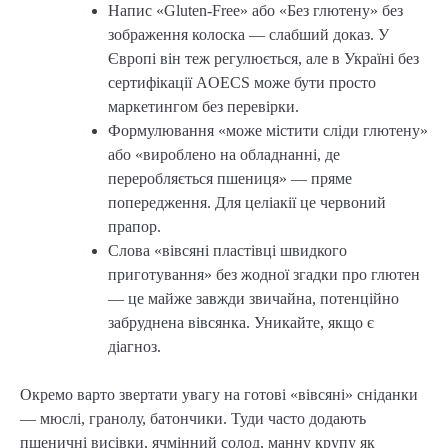
Напис «Gluten-Free» або «Без глютену» без
зображення колоска — слабший доказ. У
Європі він теж регулюється, але в Україні без
сертифікації AOECS може бути просто
маркетингом без перевірки.
Формулювання «може містити сліди глютену»
або «вироблено на обладнанні, де
переробляється пшениця» — пряме
попередження. Для целіакії це червоний
прапор.
Слова «вівсяні пластівці швидкого
приготування» без жодної згадки про глютен
— це майже завжди звичайна, потенційно
забруднена вівсянка. Уникайте, якщо є
діагноз.
Окремо варто звертати увагу на готові «вівсяні» сніданки
— мюслі, гранолу, батончики. Туди часто додають
пшеничні висівки, ячмінний солод, манну крупу як