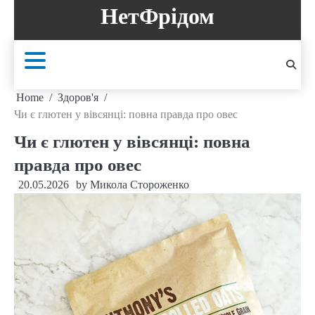
Skip
НетФрідом
to
content
Home
Здоров'я
Чи є глютен у вівсянці: повна правда про овес
Чи є глютен у вівсянці: повна
правда про овес
20.05.2026
by
Микола Стороженко