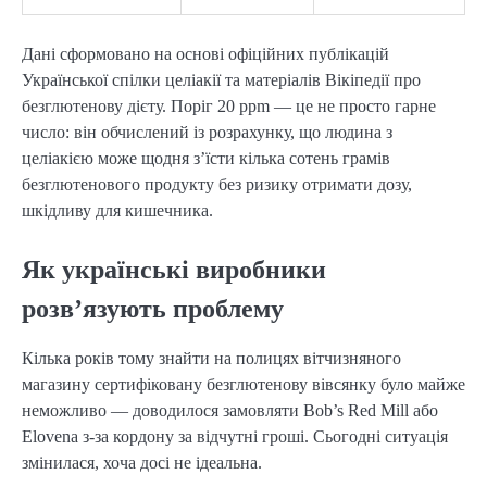
Дані сформовано на основі офіційних публікацій
Української спілки целіакії та матеріалів Вікіпедії про
безглютенову дієту. Поріг 20 ppm — це не просто гарне
число: він обчислений із розрахунку, що людина з
целіакією може щодня з’їсти кілька сотень грамів
безглютенового продукту без ризику отримати дозу,
шкідливу для кишечника.
Як українські виробники
розв’язують проблему
Кілька років тому знайти на полицях вітчизняного
магазину сертифіковану безглютенову вівсянку було майже
неможливо — доводилося замовляти Bob’s Red Mill або
Elovena з-за кордону за відчутні гроші. Сьогодні ситуація
змінилася, хоча досі не ідеальна.