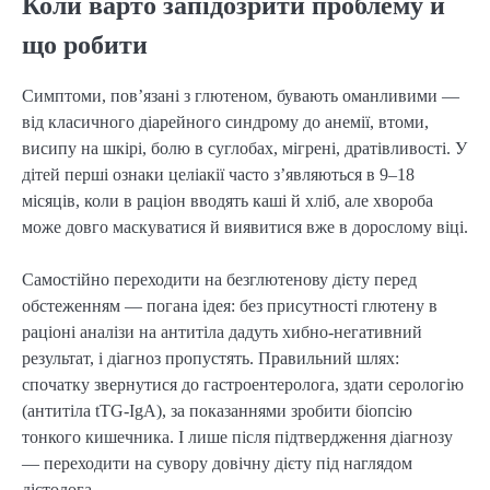
Коли варто запідозрити проблему й
що робити
Симптоми, пов’язані з глютеном, бувають оманливими —
від класичного діарейного синдрому до анемії, втоми,
висипу на шкірі, болю в суглобах, мігрені, дратівливості. У
дітей перші ознаки целіакії часто з’являються в 9–18
місяців, коли в раціон вводять каші й хліб, але хвороба
може довго маскуватися й виявитися вже в дорослому віці.
Самостійно переходити на безглютенову дієту перед
обстеженням — погана ідея: без присутності глютену в
раціоні аналізи на антитіла дадуть хибно-негативний
результат, і діагноз пропустять. Правильний шлях:
спочатку звернутися до гастроентеролога, здати серологію
(антитіла tTG-IgA), за показаннями зробити біопсію
тонкого кишечника. І лише після підтвердження діагнозу
— переходити на сувору довічну дієту під наглядом
дієтолога.