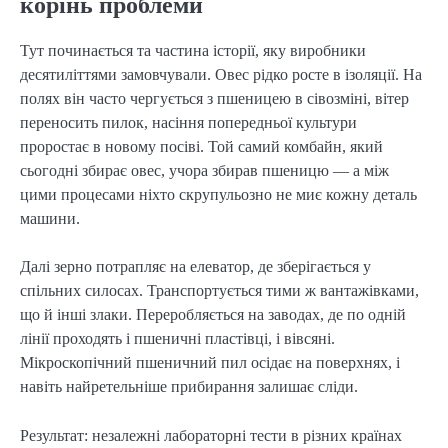
корінь проблеми
Тут починається та частина історії, яку виробники
десятиліттями замовчували. Овес рідко росте в ізоляції. На
полях він часто чергується з пшеницею в сівозміні, вітер
переносить пилок, насіння попередньої культури
проростає в новому посіві. Той самий комбайн, який
сьогодні збирає овес, учора збирав пшеницю — а між
цими процесами ніхто скрупульозно не миє кожну деталь
машини.
Далі зерно потрапляє на елеватор, де зберігається у
спільних силосах. Транспортується тими ж вантажівками,
що й інші злаки. Переробляється на заводах, де по одній
лінії проходять і пшеничні пластівці, і вівсяні.
Мікроскопічний пшеничний пил осідає на поверхнях, і
навіть найретельніше прибирання залишає сліди.
Результат: незалежні лабораторні тести в різних країнах