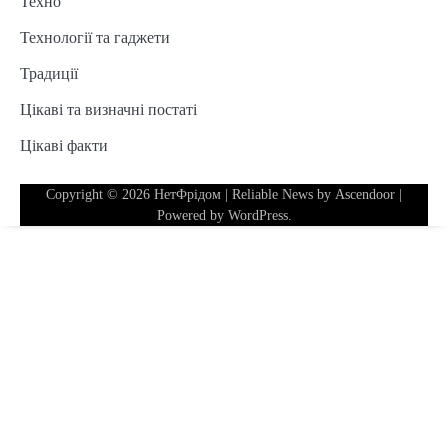
Техно
Технології та гаджети
Традиції
Цікаві та визначні постаті
Цікаві факти
Copyright © 2026
НетФрідом
| Reliable News by
Ascendoor
|
Powered by
WordPress
.