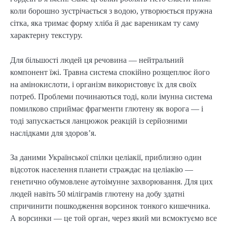
коли борошно зустрічається з водою, утворюється пружна
сітка, яка тримає форму хліба й дає вареникам ту саму
характерну текстуру.
Для більшості людей ця речовина — нейтральний
компонент їжі. Травна система спокійно розщеплює його
на амінокислоти, і організм використовує їх для своїх
потреб. Проблеми починаються тоді, коли імунна система
помилково сприймає фрагменти глютену як ворога — і
тоді запускається ланцюжок реакцій із серйозними
наслідками для здоров’я.
За даними Української спілки целіакії, приблизно один
відсоток населення планети страждає на целіакію —
генетично обумовлене аутоімунне захворювання. Для цих
людей навіть 50 міліграмів глютену на добу здатні
спричинити пошкодження ворсинок тонкого кишечника.
А ворсинки — це той орган, через який ми всмоктуємо все