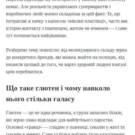
немає. Але реальність українських супермаркетів і
виробничих ліній значно складніша за цей факт. Те, що
потрапляє в пачку з написом «вівсяні пластівці», часто має
історію контакту з пшеницею, житом чи ячменем — і саме
тут починається найцікавіше.
Розберемо тему повністю: від молекулярного складу зерна
до конкретних брендів, які можна знайти на полицях, від
нюансів целіакії до того, чи варто здоровій людині взагалі
цим перейматися.
Що таке глютен і чому навколо
нього стільки галасу
Глютен — це не одна речовина, а група запасних білків,
які зерно злака відкладає для майбутнього паростка.
Основні «гравці» — гліадин у пшениці, секалін у житі та
гордеїн в ячмені. Саме ці білки роблять тісто еластичним: