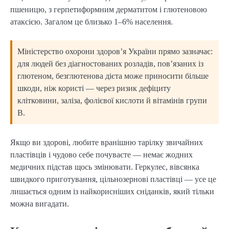
пшеницю, з герпетиформним дерматитом і глютеновою
атаксією. Загалом це близько 1–6% населення.
Міністерство охорони здоров’я України прямо зазначає:
для людей без діагностованих розладів, пов’язаних із
глютеном, безглютенова дієта може приносити більше
шкоди, ніж користі — через ризик дефіциту
клітковини, заліза, фолієвої кислоти й вітамінів групи
В.
Якщо ви здорові, любите вранішню тарілку звичайних
пластівців і чудово себе почуваєте — немає жодних
медичних підстав щось змінювати. Геркулес, вівсянка
швидкого приготування, цільнозернові пластівці — усе це
лишається одним із найкорисніших сніданків, який тільки
можна вигадати.