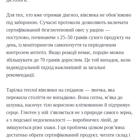
Для тих, хто вже отримав діагноз, вівсянка не обов’язково
під забороною. Сучасні протоколи дозволяють включати
сертифікований безглютеновий овес у раціон —
поступово, починаючи з 25–50 грамів сухого продукту на
день, із моніторингом самопочуття та періодичним
контролем антитіл. Якщо реакції немає, порцію можна
збільшувати до 70 грамів дорослим. Це той випадок, коли
індивідуальний підхід важливіший за загальні
рекомендації.
Тарілка теплої вівсянки на сніданок — звичка, яка
пережила століття не випадково. Вона ситна, м’яка до
шлунка, насичує тіло корисною клітковиною й підтримує
серце. Глютен у ній з’являється не з природи самого зерна,
а з людської недосконалості — виробничих ліній, де
змішуються різні злаки. І ця проблема цілком розв’язна:
достатньо обрати сертифікований продукт, читати склад і