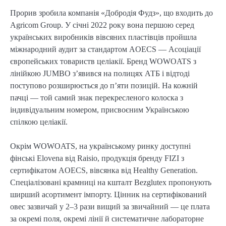
Прорив зробила компанія «Добродія Фудз», що входить до
Agricom Group. У січні 2022 року вона першою серед
українських виробників вівсяних пластівців пройшла
міжнародний аудит за стандартом AOECS — Асоціації
європейських товариств целіакії. Бренд WOWOATS з
лінійкою JUMBO з’явився на полицях АТБ і відтоді
поступово розширюється до п’яти позицій. На кожній
пачці — той самий знак перекресленого колоска з
індивідуальним номером, присвоєним Українською
спілкою целіакії.
Окрім WOWOATS, на українському ринку доступні
фінські Elovena від Raisio, продукція бренду FIZI з
сертифікатом AOECS, вівсянка від Healthy Generation.
Спеціалізовані крамниці на кшталт Bezglutex пропонують
ширший асортимент імпорту. Цінник на сертифікований
овес зазвичай у 2–3 рази вищий за звичайний — це плата
за окремі поля, окремі лінії й систематичне лабораторне