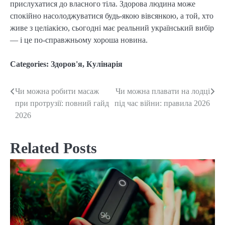
прислухатися до власного тіла. Здорова людина може
спокійно насолоджуватися будь-якою вівсянкою, а той, хто
живе з целіакією, сьогодні має реальний український вибір
— і це по-справжньому хороша новина.
Categories:
Здоров'я
,
Кулінарія
Чи можна робити масаж
Чи можна плавати на лодці
Post
при протрузії: повний гайд
під час війни: правила 2026
navigation
2026
Related Posts