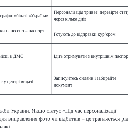
Персоналізація триває, перевірте стат
графкомбінаті «Україна»
через кілька днів
тки нанесено – паспорт
Готують до відправки кур’єром
місці в ДМС
Ідіть отримувати з внутрішнім паспо
Записуйтесь онлайн і забирайте
с у центрі видачі
документ
ужби України. Якщо статус «Під час персоналізації
ля виправлення фото чи відбитків – це трапляється рід
дачі.