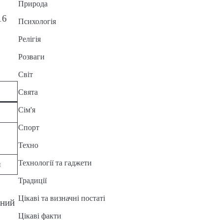
Природа
16
Психологія
Релігія
Розваги
Світ
Свята
Сім'я
Спорт
Техно
Технології та гаджети
н
Традиції
Цікаві та визначні постаті
чний
Цікаві факти