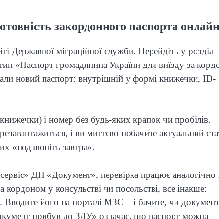
готовність закордонного паспорта онлай
йті Державної міграційної служби. Перейдіть у розділ
тип «Паспорт громадянина України для виїзду за корд
вали новий паспорт: внутрішній у формі книжечки, ID-
книжечки) і номер без будь-яких крапок чи пробілів.
резавантажиться, і ви миттєво побачите актуальний ста
ких «подзвоніть завтра».
сервіс» ДП «Документ», перевірка працює аналогічно 
а кордоном у консульстві чи посольстві, все інакше:
і. Вводите його на порталі МЗС – і бачите, чи докумен
окумент прибув до ЗДУ» означає, що паспорт можна