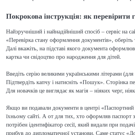
Покрокова інструкція: як перевірити 
Найзручніший і найнадійніший спосіб – сервіс на са
«Перевірка стану оформлення документів», оберіть 
Далі вкажіть, на підставі якого документа оформлю
картка чи свідоцтво про народження для дітей.
Введіть серію великими українськими літерами (для 
Підтвердіть капчу і натисніть «Пошук». Сторінка пе
Для новачків це виглядає як магія – ніяких черг, нія
Якщо ви подавали документи в центрі «Паспортний 
їхньому сайті. А от для тих, хто оформляв паспорт з
потрібен ідентифікатор сесії, який видали при подач
прибув до дипломатичної установи. Саме статус «Д