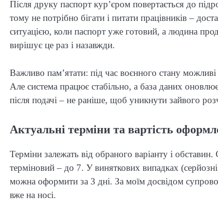
Після друку паспорт кур’єром повертається до підроз
тому не потрібно бігати і питати працівників – дост
ситуацією, коли паспорт уже готовий, а людина про
вирішує це раз і назавжди.
Важливо пам’ятати: під час воєнного стану можливі 
Але система працює стабільно, а база даних оновлю
після подачі – не раніше, щоб уникнути зайвого роз
Актуальні терміни та вартість оформле
Терміни залежать від обраного варіанту і обставин.
терміновий – до 7. У виняткових випадках (серйозн
можна оформити за 3 дні. За моїм досвідом супровод
вже на носі.