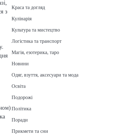
зі,
Краса та догляд
я з
Кулінарія
Культура та мистецтво
Логістика та транспорт
у.
Магія, езотерика, таро
дня
Новини
Одяг, взуття, аксесуари та мода
Освіта
Подорожі
ном)
Політика
ка
Поради
Прикмети та сни