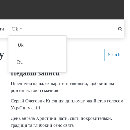
ти
Uk
Search
Uk
у
Search
Ru
Недавні записи
Пшенична каша: як варити правильно, щоб вийшла
розсипчастою і смачною
Сергій Олегович Кислиця: дипломат, який став голосом
України у світі
День ангела Христини: дати, святі покровительки,
традиції та глибокий сенс свята