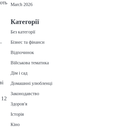
ають
March 2026
Категорії
Без категорії
–
Бізнес та фінанси
Відпочинок
Військова тематика
Дім і сад
ві
Домашнні улюбленці
Законодавство
 12
Здоров'я
Історія
Кіно