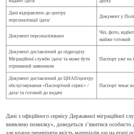
надано /дата/
друку
Дані відправлено до центру
Документ у Полі
персоналізації /дата/
Чіп, фото, відби
Документ персоналізовано
майже готовий
Документ доставлений до підрозділу
Міграційної служби /дата/ та може бути
Паспорт уже на 
отриманий заявником
Документ доставлений до ЦНАП/центру
обслуговування «Паспортний сервіс» /
Паспорт чекає ва
дата/ та готовий до видачі
Дані з офіційного сервісу Державної міграційної сл
виявлено помилку», доведеться з’явитися особисто д
але краще перевіряти якість матеріалів ще на етапі по