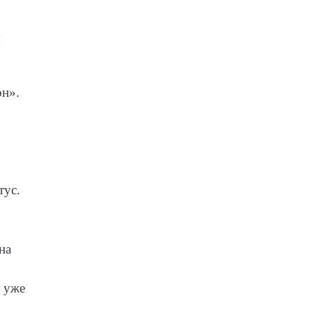
н
он».
тус.
на
т уже