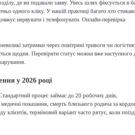
ділу, де ви подавали заяву. Увесь шлях фіксується в ба
атньо одного кліку. У нашій практиці багато хто стикавс
довжує нервувати і телефонувати. Онлайн-перевірка
невеликі затримки через повітряні тривоги чи логістик
ється щодня. Перевіряти статус можна вже наступного 
чарування.
ння у 2026 році
 Стандартний процес займає до 20 робочих днів,
і медичні показання, смерть близького родича за кордо
у клієнтів, терміновий варіант часто рятує, коли поїзд