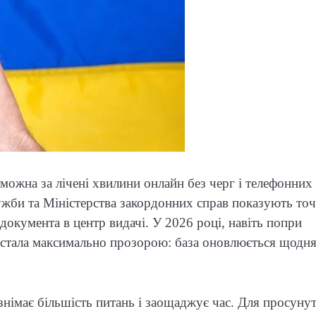
можна за лічені хвилини онлайн без черг і телефонних
лужби та Міністерства закордонних справ показують то
документа в центр видачі. У 2026 році, навіть попри
а стала максимально прозорою: база оновлюється щодня
знімає більшість питань і заощаджує час. Для просуну