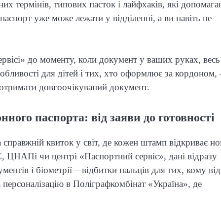
них термінів, типових пасток і лайфхаків, які допомаг
паспорт уже може лежати у відділенні, а ви навіть не
рвісі» до моменту, коли документ у ваших руках, весь
собливості для дітей і тих, хто оформлює за кордоном, 
 отримати довгоочікуваний документ.
ного паспорта: від заяви до готовності
 справжній квиток у світ, де кожен штамп відкриває но
С, ЦНАПі чи центрі «Паспортний сервіс», дані відразу
ентів і біометрії – відбитки пальців для тих, кому від
на персоналізацію в Поліграфкомбінат «Україна», де