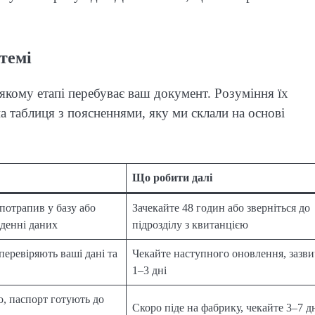
темі
а якому етапі перебуває ваш документ. Розуміння їх
на таблиця з поясненнями, яку ми склали на основі
Що робити далі
потрапив у базу або
Зачекайте 48 годин або зверніться до
денні даних
підрозділу з квитанцією
 перевіряють ваші дані та
Чекайте наступного оновлення, зазв
1–3 дні
о, паспорт готують до
Скоро піде на фабрику, чекайте 3–7 д