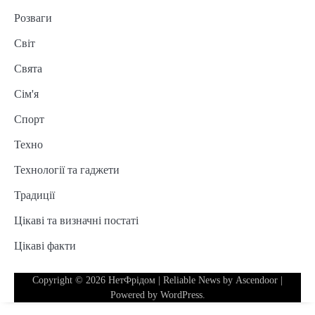
Розваги
Світ
Свята
Сім'я
Спорт
Техно
Технології та гаджети
Традиції
Цікаві та визначні постаті
Цікаві факти
Copyright © 2026
НетФрідом
| Reliable News by
Ascendoor
|
Powered by
WordPress
.