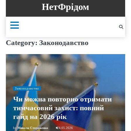
Skip
НетФрідом
to
content
Category:
Законодавство
Законодавство
Чи можна повторно отримати
тимчасовий захист: повний
гайд на 2026 рік
by
Микола Стороженко
24.05.2026