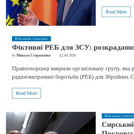
Read More
Військова тематика
Фіктивні РЕБ для ЗСУ: розкрадання
by
Микола Стороженко
22.04.2026
Правоохоронці викрили організовану групу, яка р
радіоелектронної боротьби (РЕБ) для Збройних 
Read More
Військова темати
Сирський
Покровс