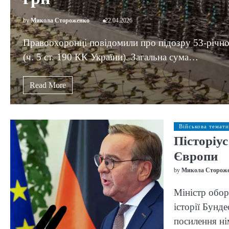
by
Микола Стороженко
22.04.2026
Правоохоронці повідомили про підозру 53-річно
(ч. 5 ст. 190 КК України). Загальна сума…
Read More
Військова темати
Пісторіу
Європи
by
Микола Сторож
Міністр обор
історії Бунд
посилення ні