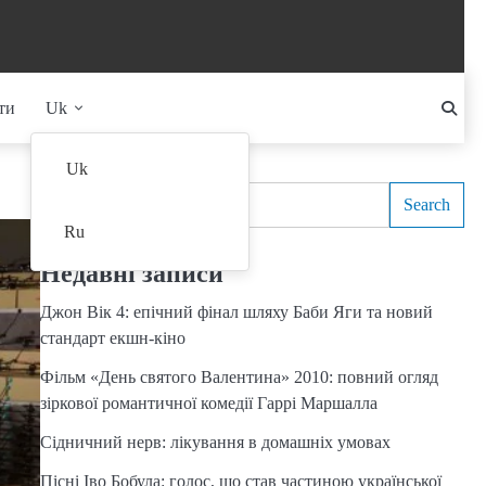
ти
Uk
Search
Uk
Search
Ru
Недавні записи
Джон Вік 4: епічний фінал шляху Баби Яги та новий
стандарт екшн-кіно
Фільм «День святого Валентина» 2010: повний огляд
зіркової романтичної комедії Гаррі Маршалла
Сідничний нерв: лікування в домашніх умовах
Пісні Іво Бобула: голос, що став частиною української