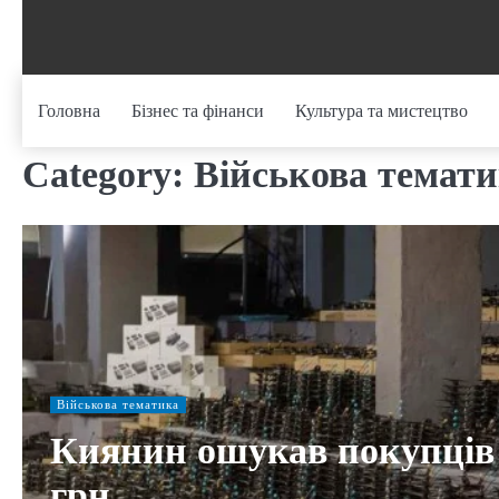
Skip
to
content
Головна
Бізнес та фінанси
Культура та мистецтво
Category:
Військова темат
Військова тематика
Киянин ошукав покупців д
грн