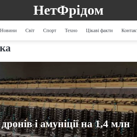
НетФрідом
Новини
Світ
Спорт
Техно
Цікаві факти
Контак
ика
ронів і амуніції на 1,4 млн