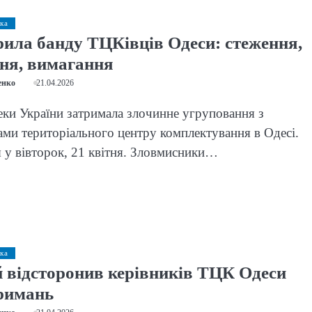
ка
ила банду ТЦКівців Одеси: стеження,
ня, вимагання
енко
21.04.2026
ки України затримала злочинне угруповання з
ами територіального центру комплектування в Одесі.
я у вівторок, 21 квітня. Зловмисники…
ка
 відсторонив керівників ТЦК Одеси
тримань