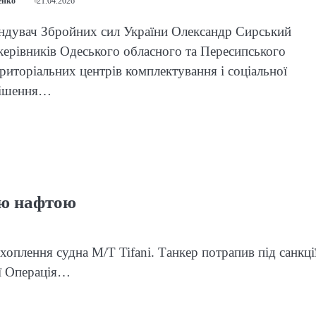
енко
21.04.2026
ндувач Збройних сил України Олександр Сирський
керівників Одеського обласного та Пересипського
риторіальних центрів комплектування і соціальної
Рішення…
ою нафтою
плення судна M/T Tifani. Танкер потрапив під санкці
ії Операція…