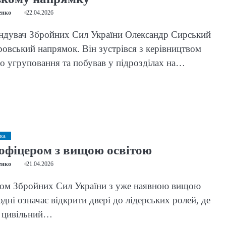
енко
22.04.2026
ндувач Збройних Сил України Олександр Сирський
ровський напрямок. Він зустрівся з керівництвом
о угруповання та побував у підрозділах на…
ка
 офіцером з вищою освітою
енко
21.04.2026
ром Збройних Сил України з уже наявною вищою
одні означає відкрити двері до лідерських ролей, де
 цивільний…