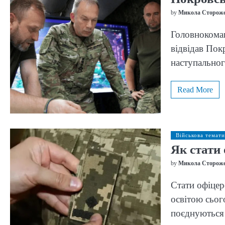
by
Микола Сторож
Головнокома
відвідав Пок
наступальног
Read More
Військова темати
Як стати
by
Микола Сторож
Стати офіце
освітою сьог
поєднуються