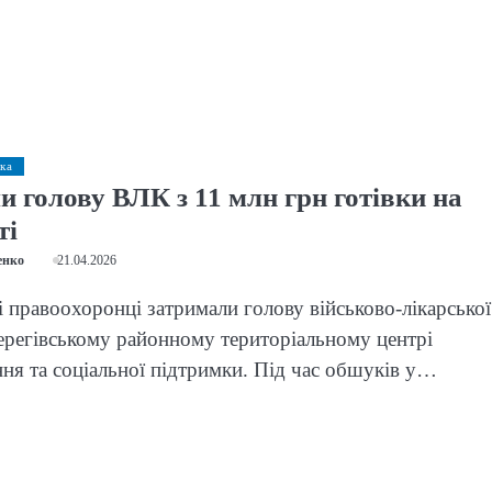
ка
и голову ВЛК з 11 млн грн готівки на
ті
енко
21.04.2026
і правоохоронці затримали голову військово-лікарської
Берегівському районному територіальному центрі
ня та соціальної підтримки. Під час обшуків у…