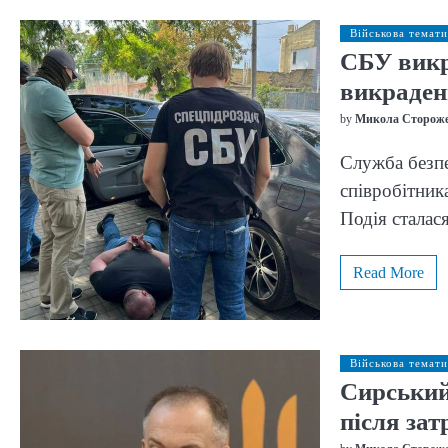
Військова темати
СБУ викр
викраден
by
Микола Сторож
Служба безпе
співробітник
Подія сталас
Read More
Військова темати
Сирський
після за