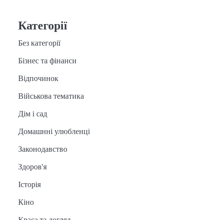
Категорії
Без категорії
Бізнес та фінанси
Відпочинок
Військова тематика
Дім і сад
Домашнні улюбленці
Законодавство
Здоров'я
Історія
Кіно
Краса та догляд