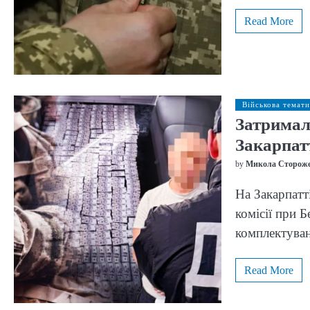
Read More
Військова темати
Затримал
Закарпат
by
Микола Сторож
На Закарпатт
комісії при 
комплектуван
Read More