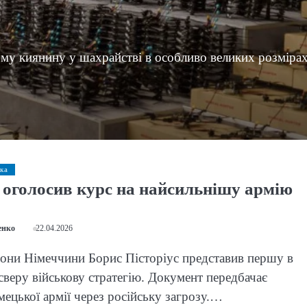
му киянину у шахрайстві в особливо великих розміра
ка
с оголосив курс на найсильнішу армію
енко
22.04.2026
они Німеччини Борис Пісторіус представив першу в
есверу військову стратегію. Документ передбачає
мецької армії через російську загрозу.…