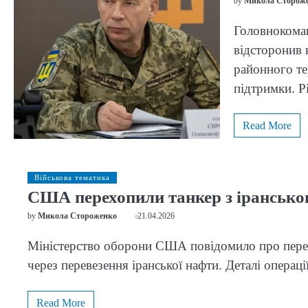
by
Микола Сторож
Головнокома
відсторонив 
районного те
підтримки. 
Read More
Військова тематика
США перехопили танкер з іранськ
by
Микола Стороженко
21.04.2026
Міністерство оборони США повідомило про перехо
через перевезення іранської нафти. Деталі операц
Read More