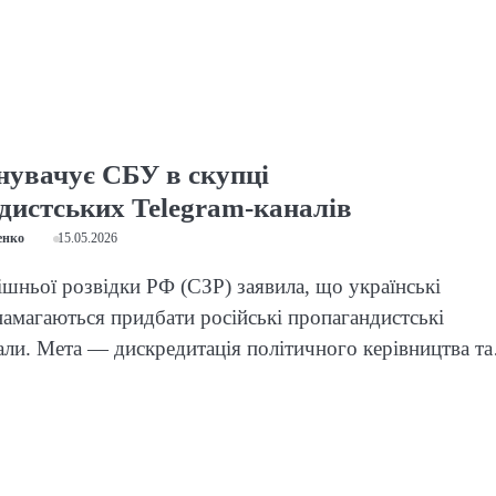
инувачує СБУ в скупці
дистських Telegram-каналів
енко
15.05.2026
шньої розвідки РФ (СЗР) заявила, що українські
амагаються придбати російські пропагандистські
али. Мета — дискредитація політичного керівництва т