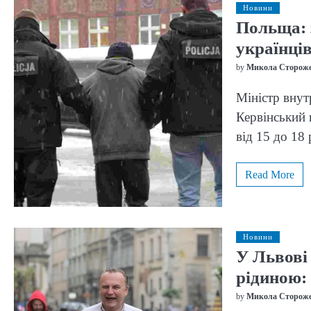
Новини
Польща: з
українці
by
Микола Сторож
Міністр внут
Кервінський 
від 15 до 18
Read More
Новини
У Львові
рідиною:
by
Микола Сторож