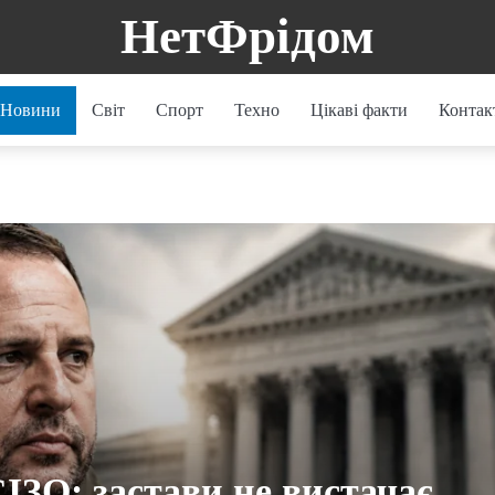
НетФрідом
Новини
Світ
Спорт
Техно
Цікаві факти
Контак
СІЗО: застави не вистачає