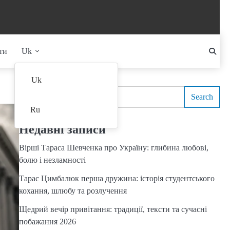
ти
Uk
Search
Uk
Search
Ru
Недавні записи
Вірші Тараса Шевченка про Україну: глибина любові,
болю і незламності
Тарас Цимбалюк перша дружина: історія студентського
кохання, шлюбу та розлучення
Щедрий вечір привітання: традиції, тексти та сучасні
побажання 2026