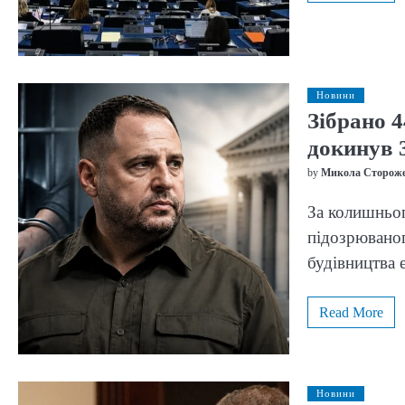
Новини
Зібрано 4
докинув 
by
Микола Сторож
За колишньог
підозрюваног
будівництва
Read More
Новини