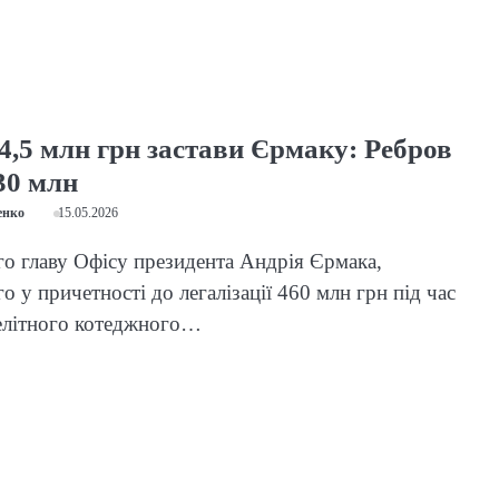
4,5 млн грн застави Єрмаку: Ребров
30 млн
енко
15.05.2026
о главу Офісу президента Андрія Єрмака,
о у причетності до легалізації 460 млн грн під час
 елітного котеджного…