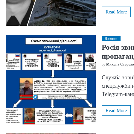
Read More
Новини
Росія зв
пропаган
by
Микола Сторож
Служба зовні
спецслужби н
Telegram-кан
Read More