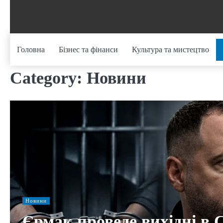
Skip
to
content
Головна
Бізнес та фінанси
Культура та мистецтво
Category:
Новини
Новини
Єрмак проведе вихідні в 