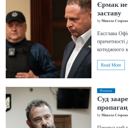
Єрмак не 
заставу
by
Микола Сторож
Ексглава Офі
причетності д
котеджного 
Read More
Новини
Суд зааре
пропаган
by
Микола Сторож
Печерський 