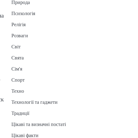
Природа
Психологія
на
Релігія
Розваги
Світ
Свята
Сім'я
а
Спорт
Техно
ск
Технології та гаджети
Традиції
Цікаві та визначні постаті
Цікаві факти