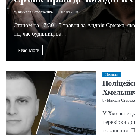
by
Микола Стороженко
15.05.2026
Станом на 17:30 15 травня за Андрія Єрмака, яко
під час будівництва…
Read More
Новини
Поліцейс
Хмельнич
by
Микола Сторож
У Хмельницьк
перевірки до
поранення. 