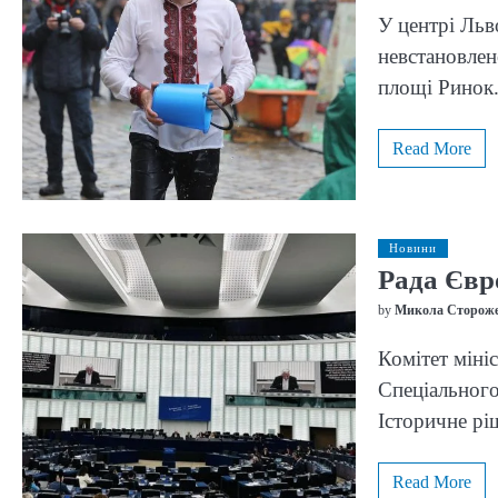
У центрі Льв
невстановлен
площі Рино
Read More
Новини
Рада Євр
by
Микола Сторож
Комітет міні
Спеціального
Історичне р
Read More