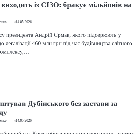
виходить із СІЗО: бракує мільйонів на
енко
14.05.2026
су президента Андрій Єрмак, якого підозрюють у
о легалізації 460 млн грн під час будівництва елітного
комплексу,…
штував Дубінського без застави за
ду
енко
14.05.2026
районний суд Києва обрав чинному народному депутат