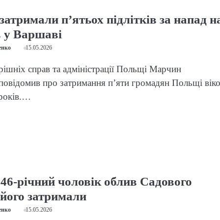
атримали п’ятьох підлітків за напад н
в у Варшаві
енко
15.05.2026
рішніх справ та адміністрації Польщі Марчин
повідомив про затримання п’яти громадян Польщі вік
 років.…
 46-річний чоловік облив Садового
 його затримали
енко
15.05.2026