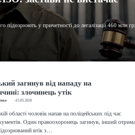
го підозрюють у причетності до легалізації 460 млн гр
ький загинув від нападу на
чині: злочинець утік
енко
15.05.2026
ій області чоловік напав на поліцейських під час
кументів. Один правоохоронець загинув, інший отрим
Підозрюваний втік з…