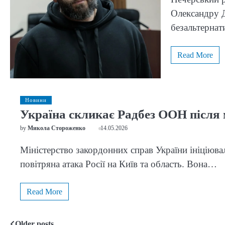
Олександру Д
безальтерна
Read More
Новини
Україна скликає Радбез ООН після 
by
Микола Стороженко
14.05.2026
Міністерство закордонних справ України ініціюв
повітряна атака Росії на Київ та область. Вона…
Read More
Older posts