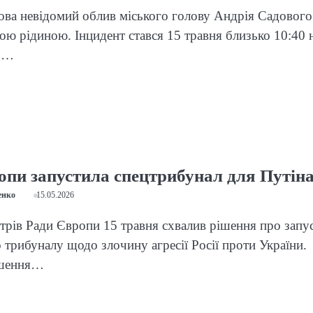
ова невідомий облив міського голову Андрія Садового
ою рідиною. Інцидент стався 15 травня близько 10:40 
к.…
опи запустила спецтрибунал для Путін
енко
15.05.2026
стрів Ради Європи 15 травня схвалив рішення про запу
 трибуналу щодо злочину агресії Росії проти України.
ішення…