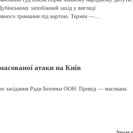
убінському запобіжний захід у вигляді
тивного тримання під вартою. Термін —…
масованої атаки на Київ
ало засідання Ради Безпеки ООН. Привід — масована
Newer p