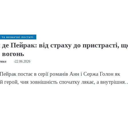
і та визначні постаті
де Пейрак: від страху до пристрасті, щ
 вогонь
енко
22.06.2026
ейрак постає в серії романів Анн і Сержа Голон як
й герой, чия зовнішність спочатку лякає, а внутрішня