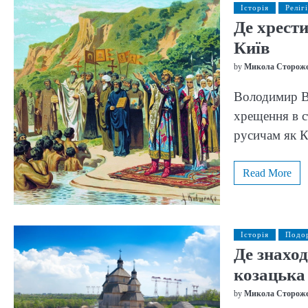
Історія
Реліг
Де хрест
Київ
by
Микола Сторож
Володимир Ве
хрещення в с
русичам як К
Read More
Історія
Подо
Де знаход
козацька
by
Микола Сторож