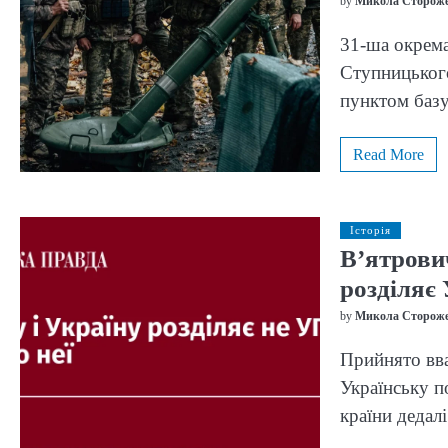
by
Микола Сторож
31-ша окрема
Ступницького
пунктом базу
Read More
Історія
В’ятрови
розділяє
by
Микола Сторож
Прийнято вва
Українську п
країни дедал