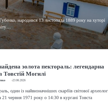
убенко, народився 13 листопада 1889 року на хуторі
овіту…
найдена золота пектораль: легендарна
в Товстій Могилі
енко
23.06.2026
аль, один із найвизначніших скарбів світової археологі
а 21 червня 1971 року о 14:30 в кургані Товста