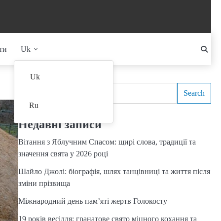
ти
Uk
Search
Uk
Search
Ru
Недавні записи
Вітання з Яблучним Спасом: щирі слова, традиції та
значення свята у 2026 році
Шайло Джолі: біографія, шлях танцівниці та життя після
зміни прізвища
Міжнародний день пам’яті жертв Голокосту
19 років весілля: гранатове свято міцного кохання та