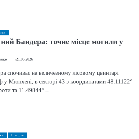
ика
аний Бандера: точне місце могили у
енко
21.06.2026
ра спочиває на величезному лісовому цвинтарі
 у Мюнхені, в секторі 43 з координатами 48.11122°
роти та 11.49844°…
ка
Історія