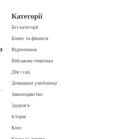
Категорії
Без категорії
Бізнес та фінанси
о
Відпочинок
Військова тематика
Дім і сад
Домашнні улюбленці
…
Законодавство
Здоров'я
Історія
Кіно
Краса та догляд