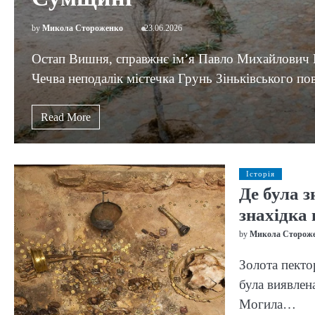
by
Микола Стороженко
23.06.2026
Остап Вишня, справжнє ім’я Павло Михайлович Г
Чечва неподалік містечка Грунь Зіньківського п
Read More
Історія
Де була з
знахідка 
by
Микола Сторож
Золота пектор
була виявлен
Могила…