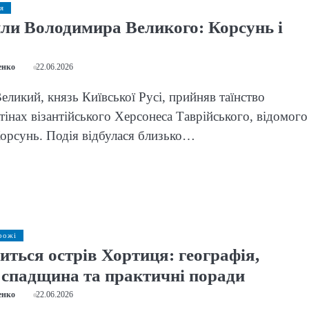
ія
или Володимира Великого: Корсунь і
енко
22.06.2026
ликий, князь Київської Русі, прийняв таїнство
тінах візантійського Херсонеса Таврійського, відомого
орсунь. Подія відбулася близько…
рожі
иться острів Хортиця: географія,
 спадщина та практичні поради
енко
22.06.2026