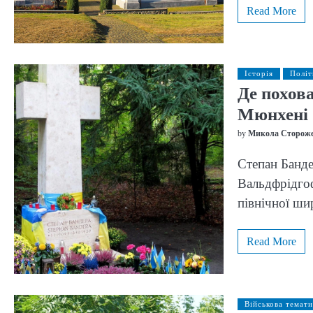
Read More
Історія
Політ
Де похов
Мюнхені
by
Микола Сторож
Степан Банде
Вальдфрідгоф
північної ши
Read More
Військова темати