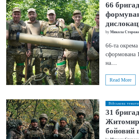
66 бригад
формуван
дислокац
by
Микола Сторож
66-та окрема
сформована 1
на…
Read More
Військова темати
31 бригад
Житомирс
бойовий