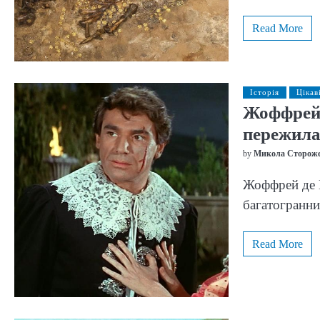
Read More
Історія
Цікав
Жоффрей 
пережила
by
Микола Сторож
Жоффрей де П
багатогранни
Read More