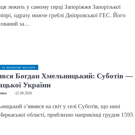
ця лежить у самому серці Запоріжжя Запорізької
Дніпрі, одразу нижче греблі Дніпровської ГЕС. Його
шований за…
і та визначні постаті
ився Богдан Хмельницький: Суботів —
ацької України
енко
22.06.2026
ницький з’явився на світ у селі Суботів, що нині
Черкаської області, приблизно наприкінці грудня 1595