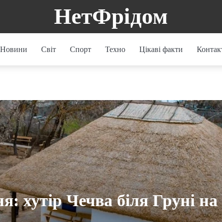
НетФрідом
Новини
Світ
Спорт
Техно
Цікаві факти
Контак
: хутір Чечва біля Груні на