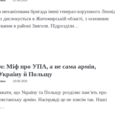
енко
21.06.2026
 механізована бригада імені генерал-хорунжого Леоні
 дислокується в Житомирській області, з основним
вання в районі Звягеля. Підрозділи…
ч: Міф про УПА, а не сама армія,
 Україну й Польщу
енко
20.06.2026
жати, що Україну та Польщу розділяє пам’ять про
овстанську армію. Насправді це не зовсім так. Наші
і…