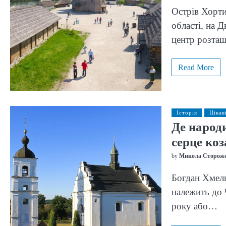
Острів Хорти
області, на 
центр розта
Read More
Історія
Цікав
Де народ
серце коз
by
Микола Сторож
Богдан Хмель
належить до 
року або…