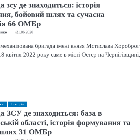
а зсу де знаходиться: історія
ня, бойовий шлях та сучасна
ія 66 ОМБр
енко
21.06.2026
 механізована бригада імені князя Мстислава Хоробро
8 квітня 2022 року саме в місті Остер на Чернігівщині
ка
Історія
а ЗСУ де знаходиться: база в
ькій області, історія формування та
 шлях 31 ОМБр