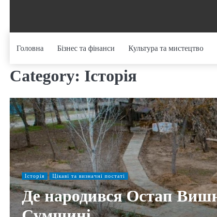
Skip
to
content
Головна
Бізнес та фінанси
Культура та мистецтво
Category:
Історія
Історія
Цікаві та визначні постаті
Де народився Остап Вишня
Сумщині