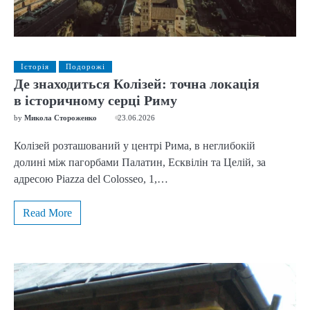
Історія
Подорожі
Де знаходиться Колізей: точна локація
в історичному серці Риму
by
Микола Стороженко
23.06.2026
Колізей розташований у центрі Рима, в неглибокій
долині між пагорбами Палатин, Есквілін та Целій, за
адресою Piazza del Colosseo, 1,…
Read More