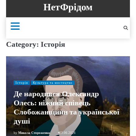
Skip
НетФрідом
to
content
Category:
Історія
Історія
Культура та мистецтво
Де народився Олександр
Олесь: ніжний співець
Слобожанщини та української
душі
by
Микола Стороженко
23.06.2026