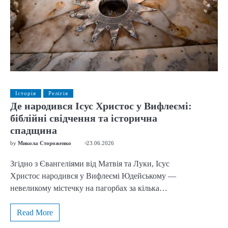
Історія
Релігія
Де народився Ісус Христос у Вифлеємі:
біблійні свідчення та історична
спадщина
by
Микола Стороженко
23.06.2026
Згідно з Євангеліями від Матвія та Луки, Ісус
Христос народився у Вифлеємі Юдейському —
невеликому містечку на пагорбах за кілька…
Read More