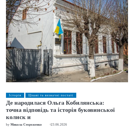
Історія
Цікаві та визначні постаті
Де народилася Ольга Кобилянська:
точна відповідь та історія буковинської
колиск и
by
Микола Стороженко
23.06.2026