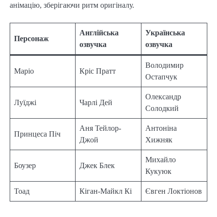
анімацію, зберігаючи ритм оригіналу.
Англійська
Українська
Персонаж
озвучка
озвучка
Володимир
Маріо
Кріс Пратт
Остапчук
Олександр
Луїджі
Чарлі Дей
Солодкий
Аня Тейлор-
Антоніна
Принцеса Піч
Джой
Хижняк
Михайло
Боузер
Джек Блек
Кукуюк
Тоад
Кіган-Майкл Кі
Євген Локтіонов