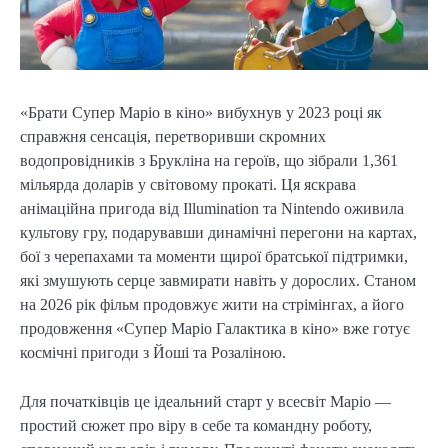
«Брати Супер Маріо в кіно» вибухнув у 2023 році як
справжня сенсація, перетворивши скромних
водопровідників з Брукліна на героїв, що зібрали 1,361
мільярда доларів у світовому прокаті. Ця яскрава
анімаційна пригода від Illumination та Nintendo оживила
культову гру, подарувавши динамічні перегони на картах,
бої з черепахами та моменти щирої братської підтримки,
які змушують серце завмирати навіть у дорослих. Станом
на 2026 рік фільм продовжує жити на стрімінгах, а його
продовження «Супер Маріо Галактика в кіно» вже готує
космічні пригоди з Йоші та Розаліною.
Для початківців це ідеальний старт у всесвіт Маріо —
простий сюжет про віру в себе та командну роботу,