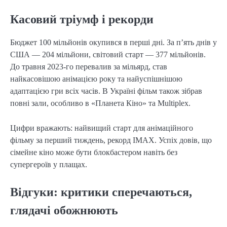
Касовий тріумф і рекорди
Бюджет 100 мільйонів окупився в перші дні. За п’ять днів у
США — 204 мільйони, світовий старт — 377 мільйонів.
До травня 2023-го перевалив за мільярд, став
найкасовішою анімацією року та найуспішнішою
адаптацією гри всіх часів. В Україні фільм також зібрав
повні зали, особливо в «Планета Кіно» та Multiplex.
Цифри вражають: найвищий старт для анімаційного
фільму за перший тиждень, рекорд IMAX. Успіх довів, що
сімейне кіно може бути блокбастером навіть без
супергероїв у плащах.
Відгуки: критики сперечаються,
глядачі обожнюють