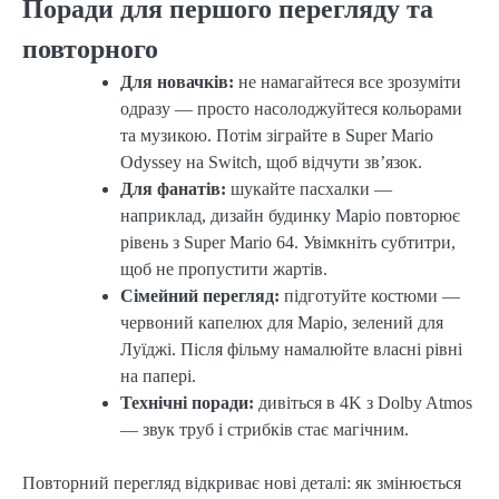
Поради для першого перегляду та
повторного
Для новачків:
не намагайтеся все зрозуміти
одразу — просто насолоджуйтеся кольорами
та музикою. Потім зіграйте в Super Mario
Odyssey на Switch, щоб відчути зв’язок.
Для фанатів:
шукайте пасхалки —
наприклад, дизайн будинку Маріо повторює
рівень з Super Mario 64. Увімкніть субтитри,
щоб не пропустити жартів.
Сімейний перегляд:
підготуйте костюми —
червоний капелюх для Маріо, зелений для
Луїджі. Після фільму намалюйте власні рівні
на папері.
Технічні поради:
дивіться в 4K з Dolby Atmos
— звук труб і стрибків стає магічним.
Повторний перегляд відкриває нові деталі: як змінюється