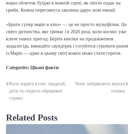
вираз обличчя Луїджі в кожній сцені, як світло падає на
гриби. Кожна переглянута хвилина дарує нові емоції.
«Брати супер маріо в кіно» — це не просто мультфільм. Це
свято дитинства, яке триває і в 2026 році, коли космос уже
кличе нових пригод. Беріть квитки на продовження
заздалегідь, вмикайте саундтрек і готуйтеся стрибати разом
із Маріо — адже в цьому світі кожен може стати героєм.
Categories:
Цікаві факти
Коли варять кутю: традиції,
Чому набрякають верхні
Post
дати та секрети обрядової
повіки
navigation
страви
Related Posts