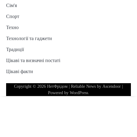
Сім'я
Спорт
Техно
Технології та гаджети
Традиції
Цікаві та визначні постаті
Цікаві факти
Copyright © 2026
НетФрідом
| Reliable News by
Ascendoor
|
Powered by
WordPress
.