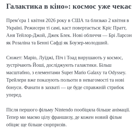
Галактика в кіно»: космос уже чекає
Прем’єра 1 квітня 2026 року в США та близько 2 квітня в
Україні. Режисери ті самі, каст повертається: Кріс Пратт,
Аня Тейлор-Джой, Джек Блек. Нові обличчя — Брі Ларсон
як Розаліна та Бенні Сафді як Боузер-молодший.
Сюжет: Маріо, Луїджі, Піч і Тоад вирушають у космос,
зустрічають Йоші, досліджують галактики. Більш
масштабно, з елементами Super Mario Galaxy та Odyssey.
Трейлери вже показують польоти в невагомості та нові
бонуси. Фанати в захваті — це буде справжній стрибок
уперед.
Після першого фільму Nintendo пообіцяла більше анімації.
Тепер ми маємо цілу франшизу, де кожен новий фільм
обіцяє ще більше сюрпризів.