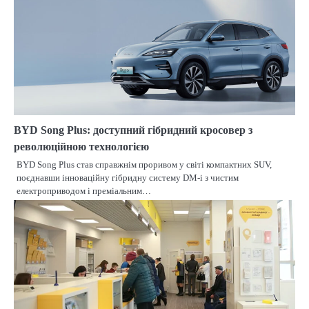
BYD Song Plus: доступний гібридний кросовер з
революційною технологією
BYD Song Plus став справжнім проривом у світі компактних SUV,
поєднавши інноваційну гібридну систему DM-i з чистим
електроприводом і преміальним…