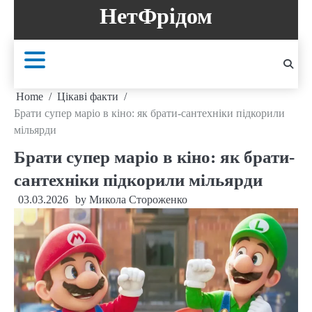
Skip
НетФрідом
to
content
Home
Цікаві факти
Брати супер маріо в кіно: як брати-сантехніки підкорили
мільярди
Брати супер маріо в кіно: як брати-
сантехніки підкорили мільярди
03.03.2026
by
Микола Стороженко