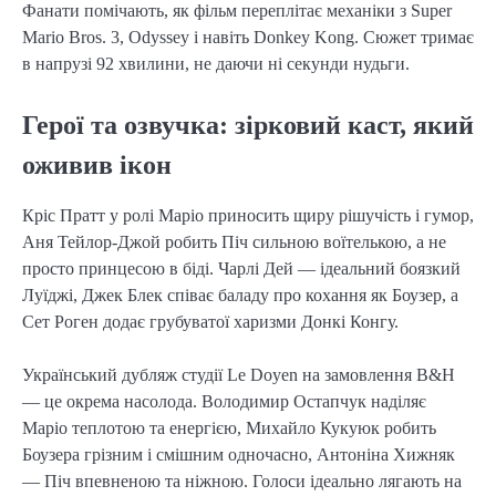
Фанати помічають, як фільм переплітає механіки з Super
Mario Bros. 3, Odyssey і навіть Donkey Kong. Сюжет тримає
в напрузі 92 хвилини, не даючи ні секунди нудьги.
Герої та озвучка: зірковий каст, який
оживив ікон
Кріс Пратт у ролі Маріо приносить щиру рішучість і гумор,
Аня Тейлор-Джой робить Піч сильною воїтелькою, а не
просто принцесою в біді. Чарлі Дей — ідеальний боязкий
Луїджі, Джек Блек співає баладу про кохання як Боузер, а
Сет Роген додає грубуватої харизми Донкі Конгу.
Український дубляж студії Le Doyen на замовлення B&H
— це окрема насолода. Володимир Остапчук наділяє
Маріо теплотою та енергією, Михайло Кукуюк робить
Боузера грізним і смішним одночасно, Антоніна Хижняк
— Піч впевненою та ніжною. Голоси ідеально лягають на