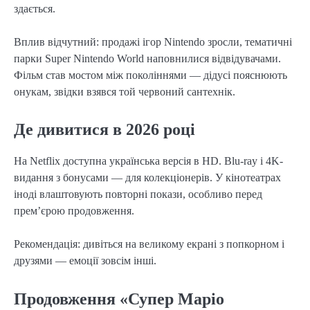
здається.
Вплив відчутний: продажі ігор Nintendo зросли, тематичні
парки Super Nintendo World наповнилися відвідувачами.
Фільм став мостом між поколіннями — дідусі пояснюють
онукам, звідки взявся той червоний сантехнік.
Де дивитися в 2026 році
На Netflix доступна українська версія в HD. Blu-ray і 4K-
видання з бонусами — для колекціонерів. У кінотеатрах
іноді влаштовують повторні покази, особливо перед
прем’єрою продовження.
Рекомендація: дивіться на великому екрані з попкорном і
друзями — емоції зовсім інші.
Продовження «Супер Маріо