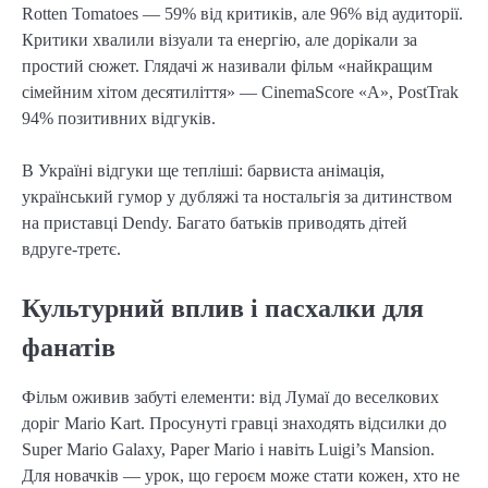
Rotten Tomatoes — 59% від критиків, але 96% від аудиторії.
Критики хвалили візуали та енергію, але дорікали за
простий сюжет. Глядачі ж називали фільм «найкращим
сімейним хітом десятиліття» — CinemaScore «A», PostTrak
94% позитивних відгуків.
В Україні відгуки ще тепліші: барвиста анімація,
український гумор у дубляжі та ностальгія за дитинством
на приставці Dendy. Багато батьків приводять дітей
вдруге-третє.
Культурний вплив і пасхалки для
фанатів
Фільм оживив забуті елементи: від Лумаї до веселкових
доріг Mario Kart. Просунуті гравці знаходять відсилки до
Super Mario Galaxy, Paper Mario і навіть Luigi’s Mansion.
Для новачків — урок, що героєм може стати кожен, хто не