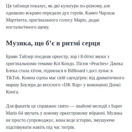
Ця таблиця показує, як дві культури по-різному, але
однаково яскраво передали дух героїв. Камео Чарльза
Мартінета, оригінального голосу Маріо, додає
ностальгічного щему.
Музика, що б’є в ритмі серця
Браян Тайлер поєднав оркестр, хор і 8-бітні звуки з
оригінальними темами Кої Кондо. Пісня «Peaches» Джека
Блека стала хітом, піднялася в Billboard і досі лунає в
TikTok. Кожна сцена має свій саундтрек: від драматичного
маршу Боузера до веселого «DK Rap» у виконанні Донкі
Конга.
Для фанатів це справжнє свято — знайомі мелодії з Super
Mario 64 звучать у новому оркестровому вбранні. Музика
не просто супроводжує, вона веде історію, змушуючи
підспівувати навіть під час титрів.