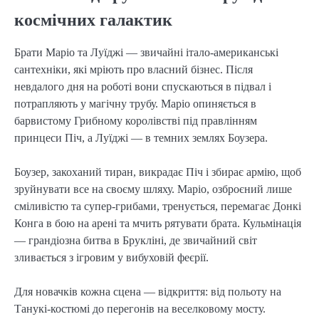
космічних галактик
Брати Маріо та Луїджі — звичайні італо-американські
сантехніки, які мріють про власний бізнес. Після
невдалого дня на роботі вони спускаються в підвал і
потрапляють у магічну трубу. Маріо опиняється в
барвистому Грибному королівстві під правлінням
принцеси Піч, а Луїджі — в темних землях Боузера.
Боузер, закоханий тиран, викрадає Піч і збирає армію, щоб
зруйнувати все на своєму шляху. Маріо, озброєний лише
сміливістю та супер-грибами, тренується, перемагає Донкі
Конга в бою на арені та мчить рятувати брата. Кульмінація
— грандіозна битва в Брукліні, де звичайний світ
зливається з ігровим у вибуховій феєрії.
Для новачків кожна сцена — відкриття: від польоту на
Танукі-костюмі до перегонів на веселковому мосту.