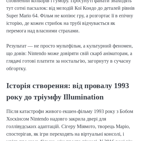
сповнений кольорів і гумору. Просунуті фанати знаходять
тут сотні пасхалок: від мелодій Кої Кондо до деталей рівнів
Super Mario 64. Фільм не копіює гру, а розгортає її в епічну
історію, де кожен стрибок на трубі відчувається як
перемога над власними страхами.
Результат — не просто мультфільм, а культурний феномен,
що довів: Nintendo може довіряти свій скарб аніматорам, а
глядачі готові платити за ностальгію, загорнуту в сучасну
обгортку.
Історія створення: від провалу 1993
року до тріумфу Illumination
Після катастрофи живого екшен-фільму 1993 року з Бобом
Хоскінсом Nintendo надовго закрила двері для
голлівудських адаптацій. Сігеру Міямото, творець Маріо,
спостерігав, як ігри переходять на віртуальні консолі, і