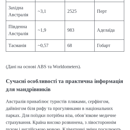
Західна
~3,1
2525
Перт
Австралія
Південна
~1,9
983
Аделаїда
Австралія
Тасманія
~0,57
68
Гобарт
(Дані на основі ABS та Worldometers).
Сучасні особливості та практична інформація
для мандрівників
Австралія приваблює туристів пляжами, серфінгом,
дайвінгом біля рифу та прогулянками в національних
парках. Для поїздки потрібна віза, обов’язкове медичне
страхування. Країна високо розвинена, з лівостороннім
рухом і англійською мовою. Кліматичні зміни посилюють