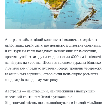
Австралія займає цілий континент і водночас є однією з
найбільших країн світу, що повністю ізольована океанами.
Її контури на карті нагадують величезний прямокутник,
простягнутий із заходу на схід на понад 4000 км і з півночі
на південь на 3200 км. Шоста за площею держава (близько
7,69 млн км²) поєднує пустельні серця, тропічні узбережжя
та альпійські вершини, створюючи неймовірне розмаїття
ландшафтів на одному материку.
Австралія — найстаріший, найпласкіший і найсухіший
населений континент Землі з унікальною
біорізноманітністю, що еволюціонувала в ізоляції мільйони