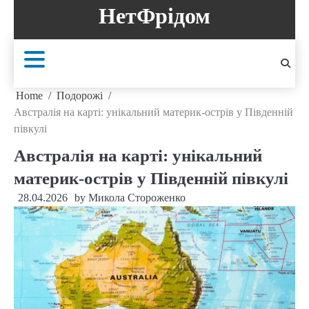
Skip
НетФрідом
to
content
Home
Подорожі
Австралія на карті: унікальний материк-острів у Південній
півкулі
Австралія на карті: унікальний
материк-острів у Південній півкулі
28.04.2026
by
Микола Стороженко