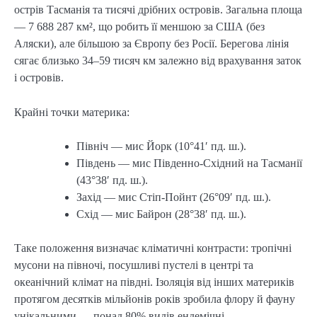
острів Тасманія та тисячі дрібних островів. Загальна площа
— 7 688 287 км², що робить її меншою за США (без
Аляски), але більшою за Європу без Росії. Берегова лінія
сягає близько 34–59 тисяч км залежно від врахування заток
і островів.
Крайні точки материка:
Північ — мис Йорк (10°41′ пд. ш.).
Південь — мис Південно-Східний на Тасманії
(43°38′ пд. ш.).
Захід — мис Стіп-Пойнт (26°09′ пд. ш.).
Схід — мис Байрон (28°38′ пд. ш.).
Таке положення визначає кліматичні контрасти: тропічні
мусони на півночі, посушливі пустелі в центрі та
океанічний клімат на півдні. Ізоляція від інших материків
протягом десятків мільйонів років зробила флору й фауну
унікальними — понад 80% видів ендемічні.