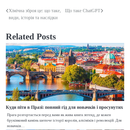
Хімічна зброя це: що таке,
Що таке ChatGPT
Post
види, історія та наслідки
navigation
Related Posts
Куди піти в Празі: повний гід для новачків і просунутих
Прага розгортається перед вами як жива книга легенд, де кожен
бруківковий камінь шепоче історії королів, алхіміків і революцій. Для
новачків…