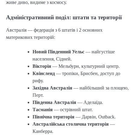
живе диво, видиме з космосу.
Адміністративний поділ: штати та території
Австралія — федерація з 6 штатів і 2 основних
материкових територій:
Новий Південний Уельс
— найгустіше
населення, Сідней.
Вікторія
— Мельбурн, культурний центр.
Квінсленд
— тропіки, Брисбен, доступ до
рифу.
Західна Австралія
— найбільший за площею,
Перт.
Південна Австралія
— Аделаїда.
Тасманія
— острівний штат.
Північна територія
— Дарвін, Outback.
Австралійська столична територія
—
Канберра.