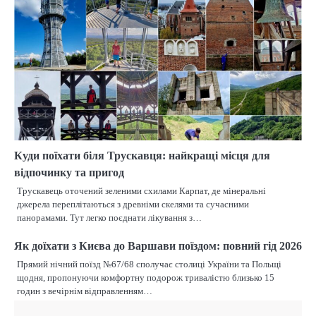
Куди поїхати біля Трускавця: найкращі місця для
відпочинку та пригод
Трускавець оточений зеленими схилами Карпат, де мінеральні
джерела переплітаються з древніми скелями та сучасними
панорамами. Тут легко поєднати лікування з…
Як доїхати з Києва до Варшави поїздом: повний гід 2026
Прямий нічний поїзд №67/68 сполучає столиці України та Польщі
щодня, пропонуючи комфортну подорож тривалістю близько 15
годин з вечірнім відправленням…