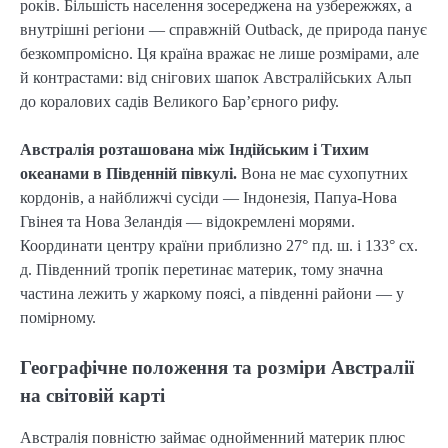
років. Більшість населення зосереджена на узбережжях, а
внутрішні регіони — справжній Outback, де природа панує
безкомпромісно. Ця країна вражає не лише розмірами, але
й контрастами: від снігових шапок Австралійських Альп
до коралових садів Великого Бар’єрного рифу.
Австралія розташована між Індійським і Тихим
океанами в Південній півкулі.
Вона не має сухопутних
кордонів, а найближчі сусіди — Індонезія, Папуа-Нова
Гвінея та Нова Зеландія — відокремлені морями.
Координати центру країни приблизно 27° пд. ш. і 133° сх.
д. Південний тропік перетинає материк, тому значна
частина лежить у жаркому поясі, а південні райони — у
помірному.
Географічне положення та розміри Австралії
на світовій карті
Австралія повністю займає однойменний материк плюс