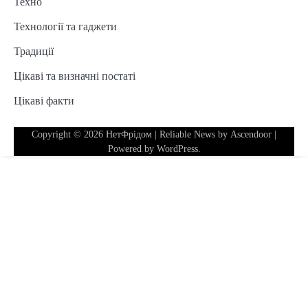
Техно
Технології та гаджети
Традиції
Цікаві та визначні постаті
Цікаві факти
Copyright © 2026
НетФрідом
| Reliable News by
Ascendoor
|
Powered by
WordPress
.