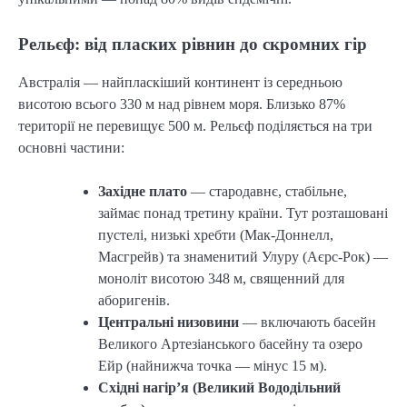
Рельєф: від пласких рівнин до скромних гір
Австралія — найпласкіший континент із середньою
висотою всього 330 м над рівнем моря. Близько 87%
території не перевищує 500 м. Рельєф поділяється на три
основні частини:
Західне плато
— стародавнє, стабільне,
займає понад третину країни. Тут розташовані
пустелі, низькі хребти (Мак-Доннелл,
Масгрейв) та знаменитий Улуру (Аєрс-Рок) —
моноліт висотою 348 м, священний для
аборигенів.
Центральні низовини
— включають басейн
Великого Артезіанського басейну та озеро
Ейр (найнижча точка — мінус 15 м).
Східні нагір’я (Великий Вододільний