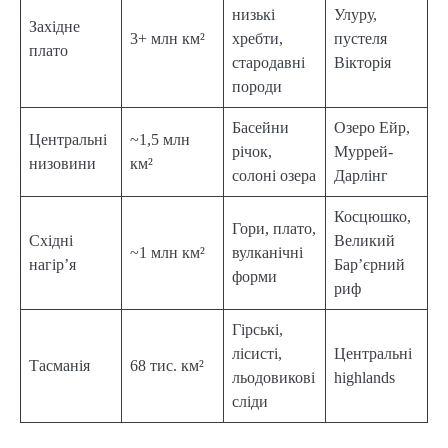
низькі
Улуру,
Західне
3+ млн км²
хребти,
пустеля
плато
стародавні
Вікторія
породи
Басейни
Озеро Ейр,
Центральні
~1,5 млн
річок,
Муррей-
низовини
км²
солоні озера
Дарлінг
Косцюшко,
Гори, плато,
Східні
Великий
~1 млн км²
вулканічні
нагір’я
Бар’єрний
форми
риф
Гірські,
лісисті,
Центральні
Тасманія
68 тис. км²
льодовикові
highlands
сліди