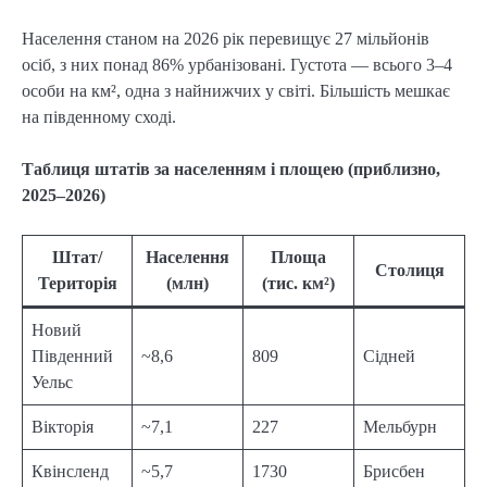
Населення станом на 2026 рік перевищує 27 мільйонів
осіб, з них понад 86% урбанізовані. Густота — всього 3–4
особи на км², одна з найнижчих у світі. Більшість мешкає
на південному сході.
Таблиця штатів за населенням і площею (приблизно,
2025–2026)
Штат/
Населення
Площа
Столиця
Територія
(млн)
(тис. км²)
Новий
Південний
~8,6
809
Сідней
Уельс
Вікторія
~7,1
227
Мельбурн
Квінсленд
~5,7
1730
Брисбен