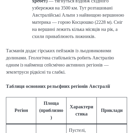
хребет)
— тягнуться вздовж східного
узбережжя на 3500 км. Тут розташовані
Австралійські Альпи з найвищою вершиною
материка — горою Косцюшко (2228 м). Сніг
на вершині лежить кілька місяців на рік, а
схили приваблюють лижників.
Тасманія додає гірських пейзажів із льодовиковими
долинами. Геологічна стабільність робить Австралію
одним із найменш сейсмічно активних регіонів —
землетруси рідкісні та слабкі.
Таблиця основних рельєфних регіонів Австралії
Площа
Характери
Регіон
(приблизно
Приклади
стика
)
Пустелі,