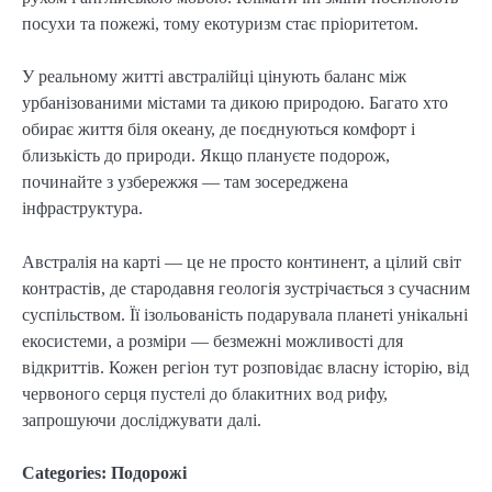
посухи та пожежі, тому екотуризм стає пріоритетом.
У реальному житті австралійці цінують баланс між
урбанізованими містами та дикою природою. Багато хто
обирає життя біля океану, де поєднуються комфорт і
близькість до природи. Якщо плануєте подорож,
починайте з узбережжя — там зосереджена
інфраструктура.
Австралія на карті — це не просто континент, а цілий світ
контрастів, де стародавня геологія зустрічається з сучасним
суспільством. Її ізольованість подарувала планеті унікальні
екосистеми, а розміри — безмежні можливості для
відкриттів. Кожен регіон тут розповідає власну історію, від
червоного серця пустелі до блакитних вод рифу,
запрошуючи досліджувати далі.
Categories:
Подорожі