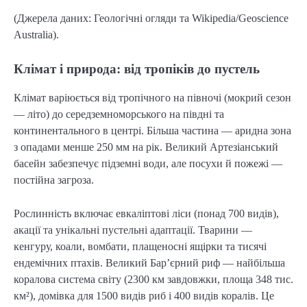
(Джерела даних: Геологічні огляди та Wikipedia/Geoscience
Australia).
Клімат і природа: від тропіків до пустель
Клімат варіюється від тропічного на півночі (мокрий сезон
— літо) до середземноморського на півдні та
континентального в центрі. Більша частина — аридна зона
з опадами менше 250 мм на рік. Великий Артезіанський
басейн забезпечує підземні води, але посухи й пожежі —
постійна загроза.
Рослинність включає евкаліптові ліси (понад 700 видів),
акації та унікальні пустельні адаптації. Тварини —
кенгуру, коали, вомбати, плащеносні ящірки та тисячі
ендемічних птахів. Великий Бар’єрний риф — найбільша
коралова система світу (2300 км завдовжки, площа 348 тис.
км²), домівка для 1500 видів риб і 400 видів коралів. Це