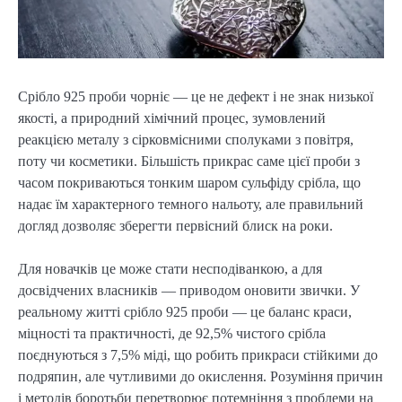
Срібло 925 проби чорніє — це не дефект і не знак низької 
якості, а природний хімічний процес, зумовлений 
реакцією металу з сірковмісними сполуками з повітря, 
поту чи косметики. Більшість прикрас саме цієї проби з 
часом покриваються тонким шаром сульфіду срібла, що 
надає їм характерного темного нальоту, але правильний 
догляд дозволяє зберегти первісний блиск на роки.
Для новачків це може стати несподіванкою, а для 
досвідчених власників — приводом оновити звички. У 
реальному житті срібло 925 проби — це баланс краси, 
міцності та практичності, де 92,5% чистого срібла 
поєднуються з 7,5% міді, що робить прикраси стійкими до 
подряпин, але чутливими до окислення. Розуміння причин 
і методів боротьби перетворює потемніння з проблеми на 