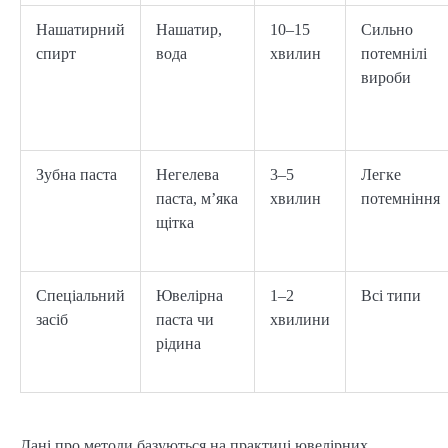
Нашатирний
Нашатир,
10–15
Сильно
спирт
вода
хвилин
потемнілі
вироби
Зубна паста
Негелева
3–5
Легке
паста, м’яка
хвилин
потемніння
щітка
Спеціальний
Ювелірна
1–2
Всі типи
засіб
паста чи
хвилини
рідина
Дані про методи базуються на практиці ювелірних 