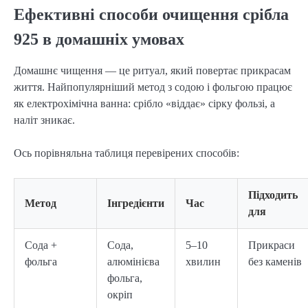
Ефективні способи очищення срібла
925 в домашніх умовах
Домашнє чищення — це ритуал, який повертає прикрасам 
життя. Найпопулярніший метод з содою і фольгою працює 
як електрохімічна ванна: срібло «віддає» сірку фользі, а 
наліт зникає.
Ось порівняльна таблиця перевірених способів:
Підходить
Метод
Інгредієнти
Час
для
Сода +
Сода,
5–10
Прикраси
фольга
алюмінієва
хвилин
без каменів
фольга,
окріп