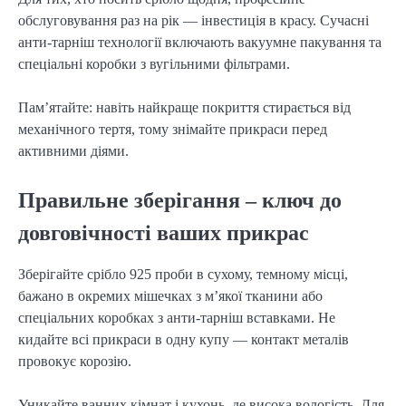
обслуговування раз на рік — інвестиція в красу. Сучасні 
анти-тарніш технології включають вакуумне пакування та 
спеціальні коробки з вугільними фільтрами.
Пам’ятайте: навіть найкраще покриття стирається від 
механічного тертя, тому знімайте прикраси перед 
активними діями.
Правильне зберігання – ключ до
довговічності ваших прикрас
Зберігайте срібло 925 проби в сухому, темному місці, 
бажано в окремих мішечках з м’якої тканини або 
спеціальних коробках з анти-тарніш вставками. Не 
кидайте всі прикраси в одну купу — контакт металів 
провокує корозію.
Уникайте ванних кімнат і кухонь, де висока вологість. Для 