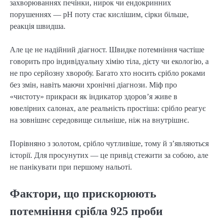
захворюваннях печінки, нирок чи ендокринних 
порушеннях — pH поту стає кислішим, сірки більше, 
реакція швидша.
Але це не надійний діагност. Швидке потемніння частіше 
говорить про індивідуальну хімію тіла, дієту чи екологію, а 
не про серйозну хворобу. Багато хто носить срібло роками 
без змін, навіть маючи хронічні діагнози. Міф про 
«чистоту» прикраси як індикатор здоров’я живе в 
ювелірних салонах, але реальність простіша: срібло реагує 
на зовнішнє середовище сильніше, ніж на внутрішнє.
Порівняно з золотом, срібло чутливіше, тому й з’являються 
історії. Для просунутих — це привід стежити за собою, але 
не панікувати при першому нальоті.
Фактори, що прискорюють
потемніння срібла 925 проби