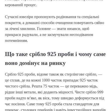
керований процес.
Сучасні ювеліри пропонують родіювання та спеціальні 
покриття, а домашні способи очищення повертають сяйво 
за лічені хвилини. Головне — знати нюанси, щоб 
прикраси радували, а не засмучували несподіваним 
потемнінням.
Що таке срібло 925 проби і чому саме
воно домінує на ринку
Срібло 925 проби, відоме також як стерлінгове срібло, — 
це сплав, де на кожні 1000 часток припадає 925 часток 
чистого срібла. Решта 75 часток — це переважно мідь, 
рідше інші метали, які додають міцності. Чисте срібло 999 
проби надто м’яке, як віск, тому швидко деформується під 
час носіння. Саме тому 925 проба стала стандартом для 
прикрас, столових приборів і навіть інвестиційних виробів 