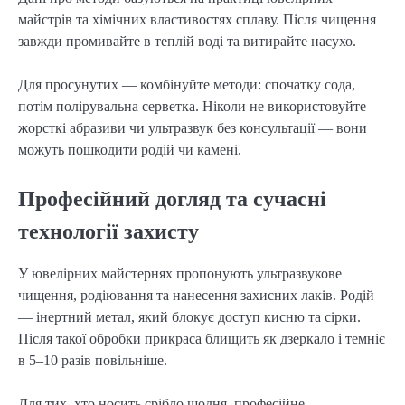
майстрів та хімічних властивостях сплаву. Після чищення 
завжди промивайте в теплій воді та витирайте насухо.
Для просунутих — комбінуйте методи: спочатку сода, 
потім полірувальна серветка. Ніколи не використовуйте 
жорсткі абразиви чи ультразвук без консультації — вони 
можуть пошкодити родій чи камені.
Професійний догляд та сучасні
технології захисту
У ювелірних майстернях пропонують ультразвукове 
чищення, родіювання та нанесення захисних лаків. Родій 
— інертний метал, який блокує доступ кисню та сірки. 
Після такої обробки прикраса блищить як дзеркало і темніє 
в 5–10 разів повільніше.
Для тих, хто носить срібло щодня, професійне 