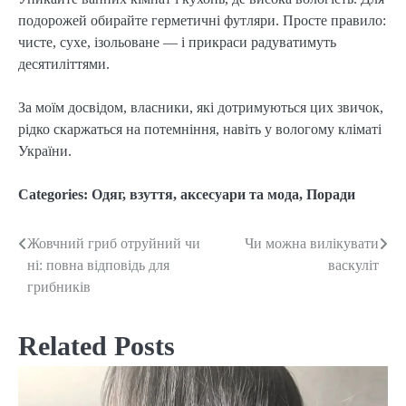
подорожей обирайте герметичні футляри. Просте правило: 
чисте, сухе, ізольоване — і прикраси радуватимуть 
десятиліттями.
За моїм досвідом, власники, які дотримуються цих звичок, 
рідко скаржаться на потемніння, навіть у вологому кліматі 
України.
Categories:
Одяг, взуття, аксесуари та мода
,
Поради
Жовчний гриб отруйний чи
Чи можна вилікувати
Post
ні: повна відповідь для
васкуліт
navigation
грибників
Related Posts