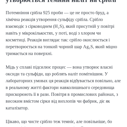
Потемніння срібла 925 проби — це не просто бруд, а 
хімічна реакція утворення сульфіду срібла. Срібло 
взаємодіє з сірководнем (H₂S), який присутній у повітрі 
навіть у мікрокількостях, у поті, воді з хлором чи 
косметиці. Реакція виглядає так: срібло окислюється і 
перетворюється на тонкий чорний шар Ag₂S, який міцно 
тримається на поверхні.
Мідь у сплаві підсилює процес — вона утворює власні 
оксиди та сульфіди, що роблять наліт помітнішим. У 
лабораторних умовах ця реакція відбувається повільно, але 
в реальному житті фактори навколишнього середовища 
прискорюють її в рази. Повітря в промислових районах, з 
високим вмістом сірки від вихлопів чи фабрик, діє як 
каталізатор.
Цікаво, що чисте срібло теж темніє, але повільніше, бо 