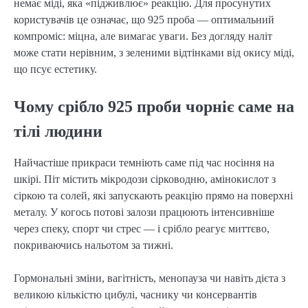
немає міді, яка «підживлює» реакцію. Для просунутих 
користувачів це означає, що 925 проба — оптимальний 
компроміс: міцна, але вимагає уваги. Без догляду наліт 
може стати нерівним, з зеленими відтінками від окису міді, 
що псує естетику.
Чому срібло 925 проби чорніє саме на
тілі людини
Найчастіше прикраси темніють саме під час носіння на 
шкірі. Піт містить мікродози сірководню, амінокислот з 
сіркою та солей, які запускають реакцію прямо на поверхні 
металу. У когось потові залози працюють інтенсивніше 
через спеку, спорт чи стрес — і срібло реагує миттєво, 
покриваючись нальотом за тижні.
Гормональні зміни, вагітність, менопауза чи навіть дієта з 
великою кількістю цибулі, часнику чи консервантів 