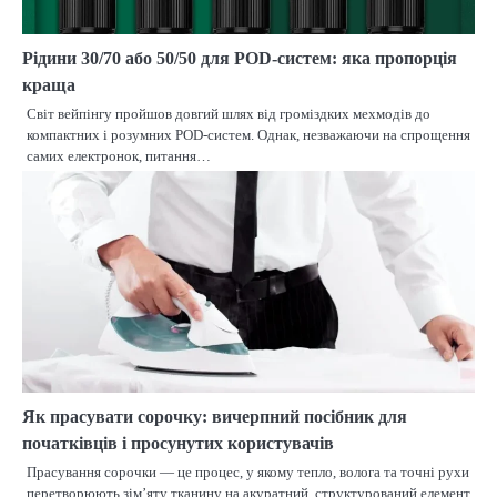
Рідини 30/70 або 50/50 для POD-систем: яка пропорція
краща
Світ вейпінгу пройшов довгий шлях від громіздких мехмодів до
компактних і розумних POD-систем. Однак, незважаючи на спрощення
самих електронок, питання…
Як прасувати сорочку: вичерпний посібник для
початківців і просунутих користувачів
Прасування сорочки — це процес, у якому тепло, волога та точні рухи
перетворюють зім’яту тканину на акуратний, структурований елемент