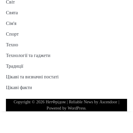
Світ
Свята
Сім'я
Спорт
Техно
Технології та гаджети
Традиції
Цікаві та визначні постаті
Цікаві факти
Copyright © 2026
НетФрідом
| Reliable News by
Ascendoor
|
Powered by
WordPress
.