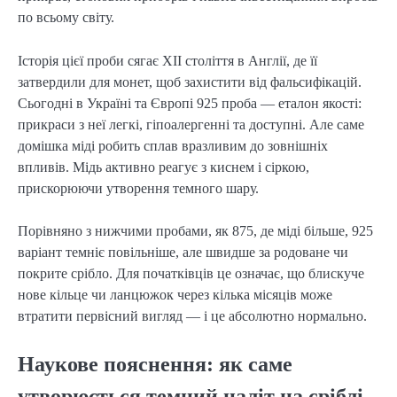
по всьому світу.
Історія цієї проби сягає XII століття в Англії, де її 
затвердили для монет, щоб захистити від фальсифікацій. 
Сьогодні в Україні та Європі 925 проба — еталон якості: 
прикраси з неї легкі, гіпоалергенні та доступні. Але саме 
домішка міді робить сплав вразливим до зовнішніх 
впливів. Мідь активно реагує з киснем і сіркою, 
прискорюючи утворення темного шару.
Порівняно з нижчими пробами, як 875, де міді більше, 925 
варіант темніє повільніше, але швидше за родоване чи 
покрите срібло. Для початківців це означає, що блискуче 
нове кільце чи ланцюжок через кілька місяців може 
втратити первісний вигляд — і це абсолютно нормально.
Наукове пояснення: як саме
утворюється темний наліт на сріблі