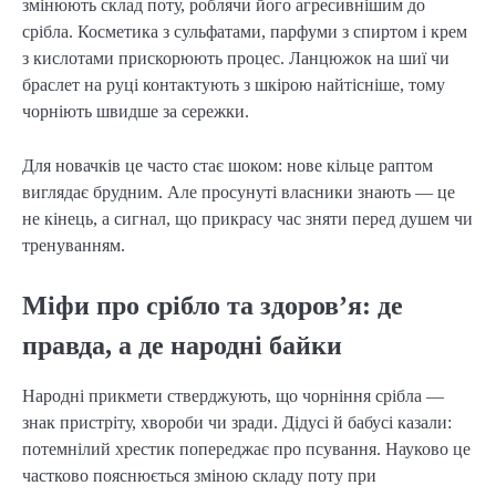
змінюють склад поту, роблячи його агресивнішим до 
срібла. Косметика з сульфатами, парфуми з спиртом і крем 
з кислотами прискорюють процес. Ланцюжок на шиї чи 
браслет на руці контактують з шкірою найтісніше, тому 
чорніють швидше за сережки.
Для новачків це часто стає шоком: нове кільце раптом 
виглядає брудним. Але просунуті власники знають — це 
не кінець, а сигнал, що прикрасу час зняти перед душем чи 
тренуванням.
Міфи про срібло та здоров’я: де
правда, а де народні байки
Народні прикмети стверджують, що чорніння срібла — 
знак пристріту, хвороби чи зради. Дідусі й бабусі казали: 
потемнілий хрестик попереджає про псування. Науково це 
частково пояснюється зміною складу поту при 