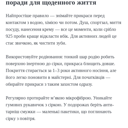
поради для щоденного життя
Найпростіше правило — знімайте прикраси перед 
контактом з водою, хімією чи потом. Душ, спортзал, миття 
посуду, нанесення крему — все це моменти, коли срібло 
925 проби краще відкласти вбік. Для активних людей це 
стає звичкою, як чистити зуби.
Використовуйте родіювання: тонкий шар родію робить 
поверхню інертною до сірки, прикраса блищить довше. 
Покриття стирається за 1–3 роки активного носіння, але 
його легко поновити в майстерні. Для початківців — 
обирайте прикраси з таким захистом одразу.
Регулярно протирайте м’якою мікрофіброю. Уникайте 
гумових рукавичок з сіркою. У подорожах беріть анти-
тарніш смужки — маленькі пакетики, що поглинають 
сірку з повітря.