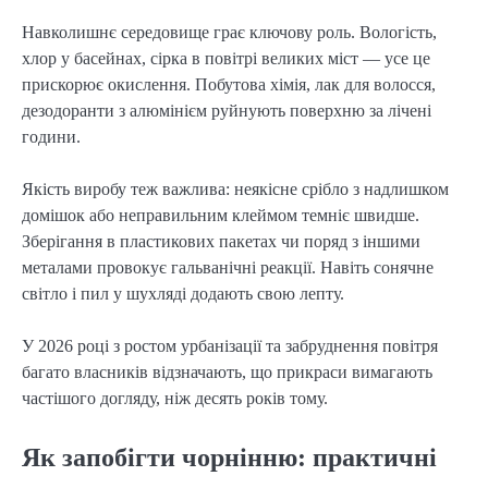
Навколишнє середовище грає ключову роль. Вологість, 
хлор у басейнах, сірка в повітрі великих міст — усе це 
прискорює окислення. Побутова хімія, лак для волосся, 
дезодоранти з алюмінієм руйнують поверхню за лічені 
години.
Якість виробу теж важлива: неякісне срібло з надлишком 
домішок або неправильним клеймом темніє швидше. 
Зберігання в пластикових пакетах чи поряд з іншими 
металами провокує гальванічні реакції. Навіть сонячне 
світло і пил у шухляді додають свою лепту.
У 2026 році з ростом урбанізації та забруднення повітря 
багато власників відзначають, що прикраси вимагають 
частішого догляду, ніж десять років тому.
Як запобігти чорнінню: практичні