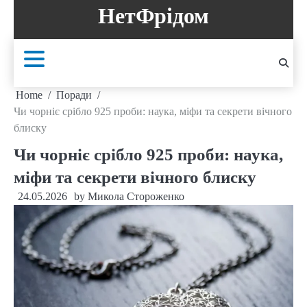
Skip
НетФрідом
to
content
Home
Поради
Чи чорніє срібло 925 проби: наука, міфи та секрети вічного
блиску
Чи чорніє срібло 925 проби: наука,
міфи та секрети вічного блиску
24.05.2026
by
Микола Стороженко