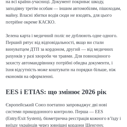
на всі країни-учасниці. Документ покриває шкоду,
заподіяну третім особам — іншим автомобілям, пішоходам,
майну. Власні збитки водія сюди не входять, для цього
потрібне окреме КАСКО.
Зелена карта і медичний поліс не дублюють одне одного.
Перший рятує від відповідальності, якщо ви стали
винуватцем ДТП за кордоном, другий — від медичних
рахунків у разі хвороби чи травми. Для повноцінного
захисту автомандрівнику потрібні обидва документи, і
їхня відсутність може коштувати на порядки більше, ніж
економія на оформленні.
EES і ETIAS: що змінює 2026 рік
Європейський Союз поетапно запроваджує дві нові
системи прикордонного контролю. Перша — EES
(Entry/Exit System), біометрична реєстрація кожного в’їзду і
виїзду українців через зовнішні кордони Шенгену.