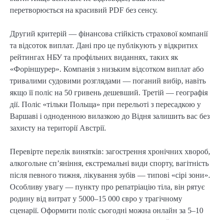
перетворюється на красивий PDF без сенсу.
Другий критерій — фінансова стійкість страхової компанії
та відсоток виплат. Дані про це публікують у відкритих
рейтингах НБУ та профільних виданнях, таких як
«Форіншурер». Компанія з низьким відсотком виплат або
тривалими судовими розглядами — поганий вибір, навіть
якщо її поліс на 50 гривень дешевший. Третій — географія
дії. Поліс «тільки Польща» при перельоті з пересадкою у
Варшаві і одноденною вилазкою до Відня залишить вас без
захисту на території Австрії.
Перевірте перелік винятків: загострення хронічних хвороб,
алкогольне сп’яніння, екстремальні види спорту, вагітність
після певного тижня, лікування зубів — типові «сірі зони».
Особливу увагу — пункту про репатріацію тіла, він рятує
родину від витрат у 5000–15 000 євро у трагічному
сценарії. Оформити поліс сьогодні можна онлайн за 5–10