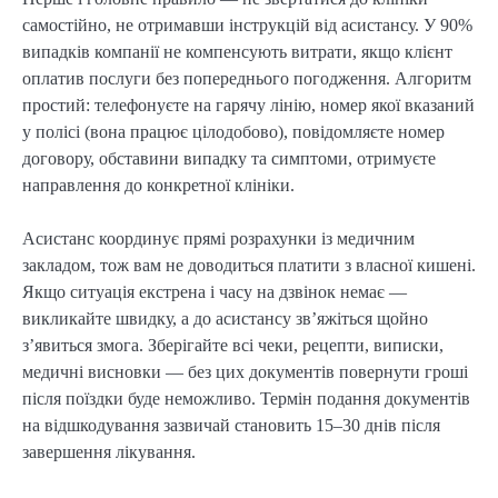
самостійно, не отримавши інструкцій від асистансу. У 90%
випадків компанії не компенсують витрати, якщо клієнт
оплатив послуги без попереднього погодження. Алгоритм
простий: телефонуєте на гарячу лінію, номер якої вказаний
у полісі (вона працює цілодобово), повідомляєте номер
договору, обставини випадку та симптоми, отримуєте
направлення до конкретної клініки.
Асистанс координує прямі розрахунки із медичним
закладом, тож вам не доводиться платити з власної кишені.
Якщо ситуація екстрена і часу на дзвінок немає —
викликайте швидку, а до асистансу зв’яжіться щойно
з’явиться змога. Зберігайте всі чеки, рецепти, виписки,
медичні висновки — без цих документів повернути гроші
після поїздки буде неможливо. Термін подання документів
на відшкодування зазвичай становить 15–30 днів після
завершення лікування.