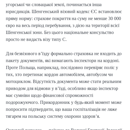
угорської чи словацької землі, починається інша
юрисдикція. Шенгенський візовий кодекс ЄС встановлює
пряму норму: страхове покриття на суму не менше 30 000
євро на весь період перебування, з дією на території всієї
Шенгенської зони. Без цього національне консульство
просто не видасть візу типу C.
Для безвізового в’їзду формально страховка не входить до
пакету документів, які вимагають інспектори на кордоні.
Проте Польща, наприклад, послідовно перевіряє поліс у
тих, хто перетинає кордон автомобілем, автобусом чи
мотоциклом. Відсутність документа може стати реальним
приводом для відмови у в’їзді, особливо якщо інспектор
має сумніви щодо фінансової спроможності
подорожуючого. Прикордонник у будь-який момент може
попросити підтвердити, що ваша госпіталізація не ляже
тягарем на польську систему охорони здоров’я.