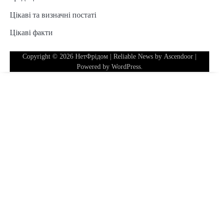
Цікаві та визначні постаті
Цікаві факти
Copyright © 2026
НетФрідом
| Reliable News by
Ascendoor
|
Powered by
WordPress
.