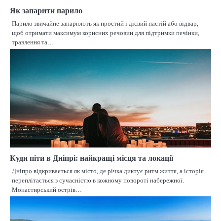
Як запарити парило
Парило звичайне запарюють як простий і дієвий настій або відвар,
щоб отримати максимум корисних речовин для підтримки печінки,
травлення та…
Куди піти в Дніпрі: найкращі місця та локації
Дніпро відкривається як місто, де річка диктує ритм життя, а історія
переплітається з сучасністю в кожному повороті набережної.
Монастирський острів…