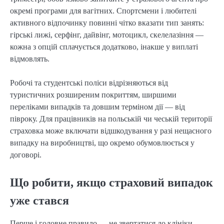
окремі програми для вагітних. Спортсмени і любителі
активного відпочинку повинні чітко вказати тип занять:
гірські лижі, серфінг, дайвінг, мотоцикл, скелелазіння —
кожна з опцій сплачується додатково, інакше у виплаті
відмовлять.
Робочі та студентські поліси відрізняються від
туристичних розширеним покриттям, ширшими
переліками випадків та довшим терміном дії — від
півроку. Для працівників на польській чи чеській території
страховка може включати відшкодування у разі нещасного
випадку на виробництві, що окремо обумовлюється у
договорі.
Що робити, якщо страховий випадок
уже стався
Перше і головне правило — не звертатися до клініки