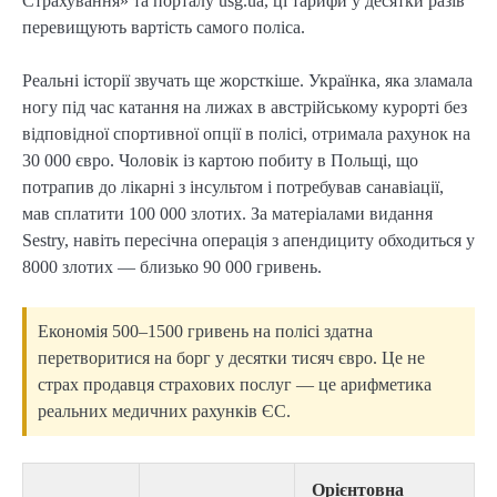
Страхування» та порталу usg.ua, ці тарифи у десятки разів
перевищують вартість самого поліса.
Реальні історії звучать ще жорсткіше. Українка, яка зламала
ногу під час катання на лижах в австрійському курорті без
відповідної спортивної опції в полісі, отримала рахунок на
30 000 євро. Чоловік із картою побиту в Польщі, що
потрапив до лікарні з інсультом і потребував санавіації,
мав сплатити 100 000 злотих. За матеріалами видання
Sestry, навіть пересічна операція з апендициту обходиться у
8000 злотих — близько 90 000 гривень.
Економія 500–1500 гривень на полісі здатна
перетворитися на борг у десятки тисяч євро. Це не
страх продавця страхових послуг — це арифметика
реальних медичних рахунків ЄС.
Орієнтовна