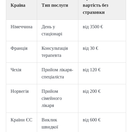
Країна
Тип послуги
вартість без
страховки
Німеччина
День у
від 3500 €
стаціонарі
Франція
Консультація
від 30 €
терапевта
Чехія
Прийом лікаря-
від 120 €
спеціаліста
Норвегія
Прийом
від 200 €
сімейного
лікаря
Країни ЄС
Виклик
від 600 €
швидкої