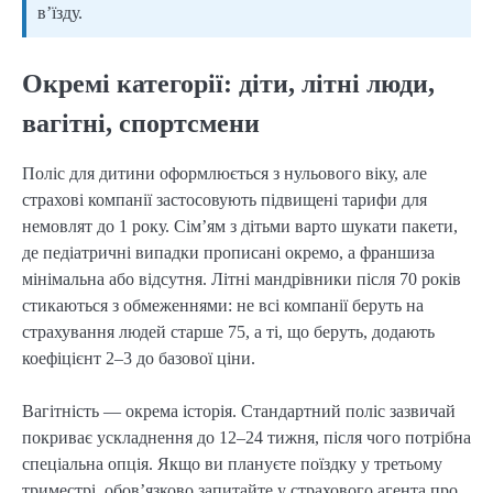
в’їзду.
Окремі категорії: діти, літні люди,
вагітні, спортсмени
Поліс для дитини оформлюється з нульового віку, але
страхові компанії застосовують підвищені тарифи для
немовлят до 1 року. Сім’ям з дітьми варто шукати пакети,
де педіатричні випадки прописані окремо, а франшиза
мінімальна або відсутня. Літні мандрівники після 70 років
стикаються з обмеженнями: не всі компанії беруть на
страхування людей старше 75, а ті, що беруть, додають
коефіцієнт 2–3 до базової ціни.
Вагітність — окрема історія. Стандартний поліс зазвичай
покриває ускладнення до 12–24 тижня, після чого потрібна
спеціальна опція. Якщо ви плануєте поїздку у третьому
триместрі, обов’язково запитайте у страхового агента про