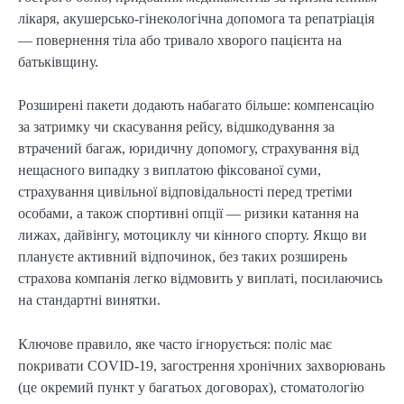
лікаря, акушерсько-гінекологічна допомога та репатріація
— повернення тіла або тривало хворого пацієнта на
батьківщину.
Розширені пакети додають набагато більше: компенсацію
за затримку чи скасування рейсу, відшкодування за
втрачений багаж, юридичну допомогу, страхування від
нещасного випадку з виплатою фіксованої суми,
страхування цивільної відповідальності перед третіми
особами, а також спортивні опції — ризики катання на
лижах, дайвінгу, мотоциклу чи кінного спорту. Якщо ви
плануєте активний відпочинок, без таких розширень
страхова компанія легко відмовить у виплаті, посилаючись
на стандартні винятки.
Ключове правило, яке часто ігнорується: поліс має
покривати COVID-19, загострення хронічних захворювань
(це окремий пункт у багатьох договорах), стоматологію