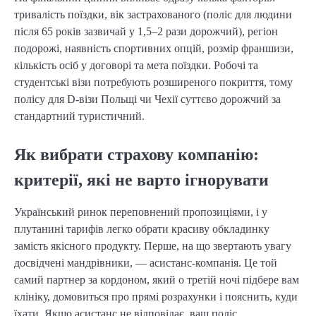
тривалість поїздки, вік застрахованого (поліс для людини
після 65 років зазвичай у 1,5–2 рази дорожчий), регіон
подорожі, наявність спортивних опцій, розмір франшизи,
кількість осіб у договорі та мета поїздки. Робочі та
студентські візи потребують розширеного покриття, тому
полісу для D-візи Польщі чи Чехії суттєво дорожчий за
стандартний туристичний.
Як вибрати страхову компанію:
критерії, які не варто ігнорувати
Український ринок переповнений пропозиціями, і у
плутанині тарифів легко обрати красиву обкладинку
замість якісного продукту. Перше, на що звертають увагу
досвідчені мандрівники, — асистанс-компанія. Це той
самий партнер за кордоном, який о третій ночі підбере вам
клініку, домовиться про прямі розрахунки і пояснить, куди
їхати. Якщо асистанс не відповідає, ваш поліс