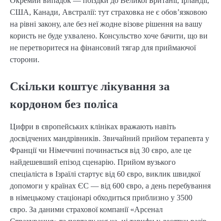
Окремий випадок — поїздки до Великої Британії, Ірландії,
США, Канади, Австралії: тут страховка не є обов’язковою
на рівні закону, але без неї жодне візове рішення на вашу
користь не буде ухвалено. Консульство хоче бачити, що ви
не перетворитеся на фінансовий тягар для приймаючої
сторони.
Скільки коштує лікування за
кордоном без поліса
Цифри в європейських клініках вражають навіть
досвідчених мандрівників. Звичайний прийом терапевта у
Франції чи Німеччині починається від 30 євро, але це
найдешевший епізод сценарію. Прийом вузького
спеціаліста в Ізраїлі стартує від 60 євро, виклик швидкої
допомоги у країнах ЄС — від 600 євро, а день перебування
в німецькому стаціонарі обходиться приблизно у 3500
євро. За даними страхової компанії «Арсенал