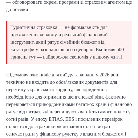
— обговорювати окремі програми зі страховим агентом ще
до поїздки.
Туристична страховка — не формальність для
проходження кордону, а реальний фінансовий
інструмент, який рятує сімейний бюджет від
катастрофи у разі найгіршого сценарію. Економія 500
гривень тут — найдорожча економія у вашому житті.
Підсумовуючи: поліс для виїзду за кордон у 2026 році
технічно не входить до обов’язкових документів для
перетину українського кордону, але юридично є
необхідністю для отримання шенгенської візи, фактично
перевіряється прикордонниками багатьох країн і фінансово
рятує від витрат, які перевищують вартість самого поліса у
сотні разів. У епоху ETIAS, EES і посилених перевірок
ставитися до страховки як до зайвої статті витрат —
означає грати у фінансову рулетку з власним бюджетом і