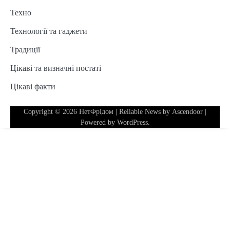
Техно
Технології та гаджети
Традиції
Цікаві та визначні постаті
Цікаві факти
Copyright © 2026
НетФрідом
| Reliable News by
Ascendoor
|
Powered by
WordPress
.