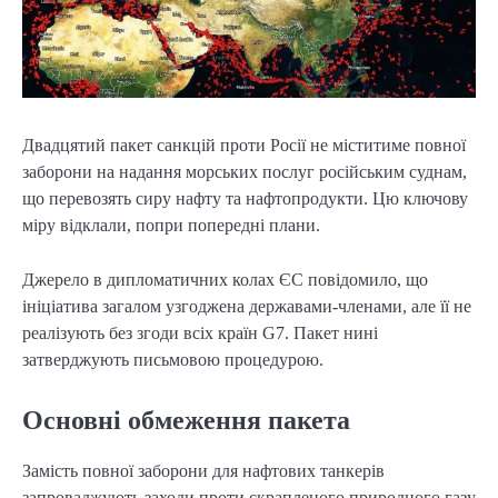
Двадцятий пакет санкцій проти Росії не міститиме повної
заборони на надання морських послуг російським суднам,
що перевозять сиру нафту та нафтопродукти. Цю ключову
міру відклали, попри попередні плани.
Джерело в дипломатичних колах ЄС повідомило, що
ініціатива загалом узгоджена державами-членами, але її не
реалізують без згоди всіх країн G7. Пакет нині
затверджують письмовою процедурою.
Основні обмеження пакета
Замість повної заборони для нафтових танкерів
запроваджують заходи проти скрапленого природного газу