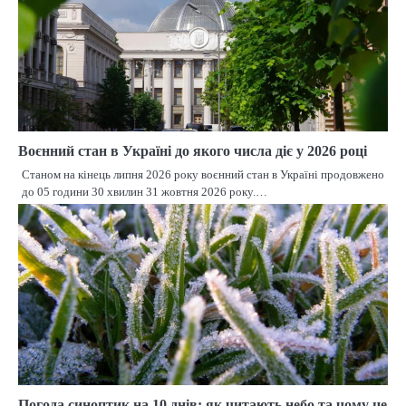
Воєнний стан в Україні до якого числа діє у 2026 році
Станом на кінець липня 2026 року воєнний стан в Україні продовжено
до 05 години 30 хвилин 31 жовтня 2026 року.…
Погода синоптик на 10 днів: як читають небо та чому це