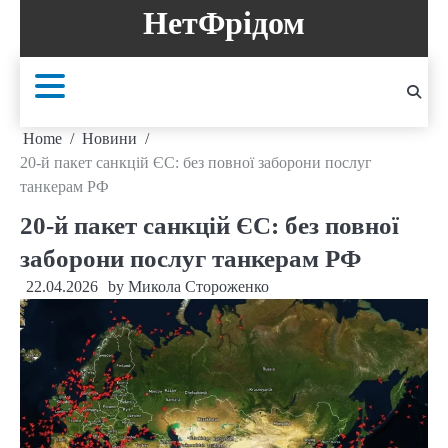
Skip
НетФрідом
to
content
Home
Новини
20-й пакет санкцій ЄС: без повної заборони послуг
танкерам РФ
20-й пакет санкцій ЄС: без повної
заборони послуг танкерам РФ
22.04.2026
by
Микола Стороженко