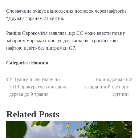
Словаччина очікує відновлення поставок через нафтогін
“Дружба” зранку 23 квітня.
Раніше Єврокомісія заявляла, що ЄС може ввести повну
заборону морських послуг для танкерів з російською
нафтою навіть без підтримки G7.
Categories:
Новини
У Туапсе після удару по
Як продовжити
Post
НПЗ прокуратура висадила
закордонний паспорт
navigation
дерева до 9 травня
дитини
Related Posts