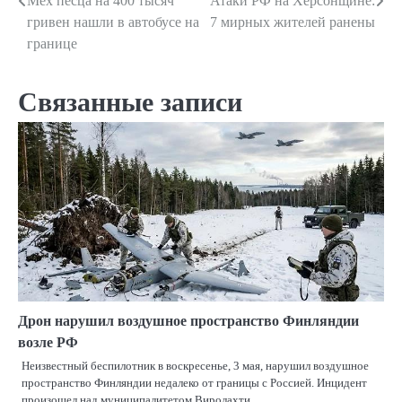
Мех песца на 400 тысяч
Атаки РФ на Херсонщине:
Навигация
гривен нашли в автобусе на
7 мирных жителей ранены
по
границе
записям
Связанные записи
Дрон нарушил воздушное пространство Финляндии
возле РФ
Неизвестный беспилотник в воскресенье, 3 мая, нарушил воздушное
пространство Финляндии недалеко от границы с Россией. Инцидент
произошел над муниципалитетом Виролахти,…