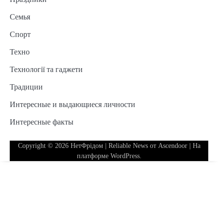
Семья
Спорт
Техно
Технології та гаджети
Традиции
Интересные и выдающиеся личности
Интересные факты
Copyright © 2026
НетФрідом
| Reliable News от
Ascendoor
| На
платформе
WordPress
.