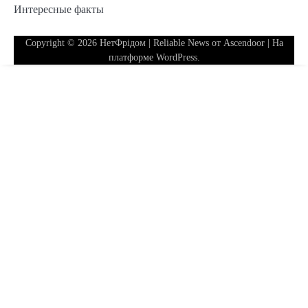
Интересные факты
Copyright © 2026
НетФрідом
| Reliable News от
Ascendoor
| На
платформе
WordPress
.