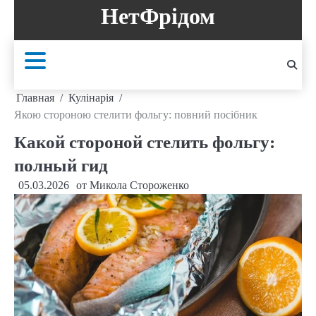
Перейти
НетФрідом
к
содержанию
Главная
Кулінарія
Якою стороною стелити фольгу: повний посібник
Какой стороной стелить фольгу:
полный гид
05.03.2026
от
Микола Стороженко