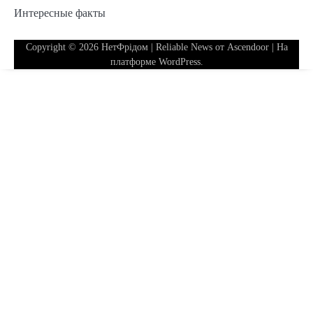
Интересные факты
Copyright © 2026
НетФрідом
| Reliable News от
Ascendoor
| На
платформе
WordPress
.