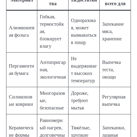
тва
всего для
Гибкая,
Одноразова
термостойк
Запекание
Алюминиев
я, может
ая,
мяса,
ая фольга
вымываться
блокирует
хранение
в пищу
влагу
Не
Антипригар
Выпечка
Пергаментн
выдерживае
ная,
теста,
ая бумага
т высоких
экологичная
овощи
температур
Многоразов
Дороже,
Силиконов
Регулярная
ые,
требуют
ые коврики
выпечка
безопасные
мытья
Равномерн
Керамическ
ый нагрев,
Тяжёлые,
Запеканки,
ие формы
долговечны
хрупкие
лазанья