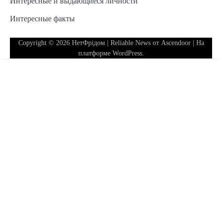
Интересные и выдающиеся личности
Интересные факты
Copyright © 2026
НетФрідом
| Reliable News от
Ascendoor
| На
платформе
WordPress
.