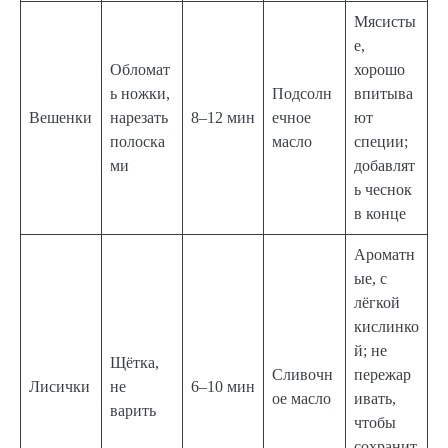
Мясисты
е,
Обломат
хорошо
ь ножки,
Подсолн
впитыва
Вешенки
нарезать
8–12 мин
ечное
ют
полоска
масло
специи;
ми
добавлят
ь чеснок
в конце
Ароматн
ые, с
лёгкой
кислинко
й; не
Щётка,
Сливочн
пережар
Лисички
не
6–10 мин
ое масло
ивать,
варить
чтобы
сохранит