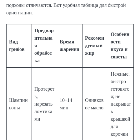
подходы отличаются. Вот удобная таблица для быстрой
ориентации.
Предвар
Особенн
ительна
Рекомен
Вид
Время
ости
я
дуемый
грибов
жарения
вкуса и
обработ
жир
советы
ка
Нежные,
быстро
Протерет
готовятс
ь,
я; не
Шампин
10–14
Оливков
нарезать
накрыват
ьоны
мин
ое масло
ломтика
ь
ми
крышкой
для
корочки