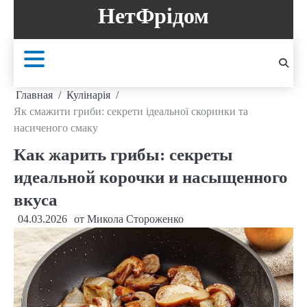
Перейти
НетФрідом
к
содержанию
Главная
Кулінарія
Як смажити гриби: секрети ідеальної скоринки та
насиченого смаку
Как жарить грибы: секреты
идеальной корочки и насыщенного
вкуса
04.03.2026
от
Микола Стороженко