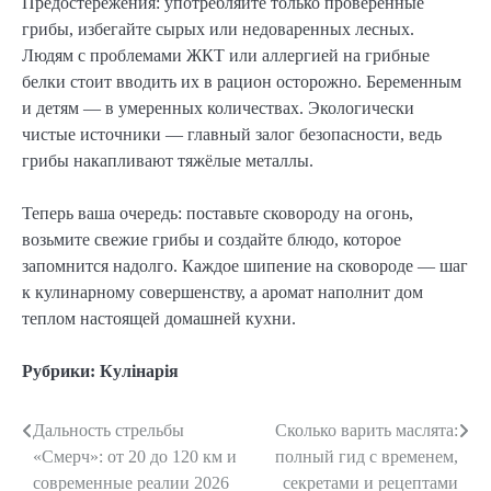
Предостережения: употребляйте только проверенные
грибы, избегайте сырых или недоваренных лесных.
Людям с проблемами ЖКТ или аллергией на грибные
белки стоит вводить их в рацион осторожно. Беременным
и детям — в умеренных количествах. Экологически
чистые источники — главный залог безопасности, ведь
грибы накапливают тяжёлые металлы.
Теперь ваша очередь: поставьте сковороду на огонь,
возьмите свежие грибы и создайте блюдо, которое
запомнится надолго. Каждое шипение на сковороде — шаг
к кулинарному совершенству, а аромат наполнит дом
теплом настоящей домашней кухни.
Рубрики:
Кулінарія
Дальность стрельбы
Сколько варить маслята:
Навигация
«Смерч»: от 20 до 120 км и
полный гид с временем,
по
современные реалии 2026
секретами и рецептами