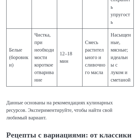
ь
упругост
ь
Чистка,
Насыщен
при
Смесь
ные,
Белые
необходи
растител
мясные;
12–18
(боровик
мости
ьного и
идеальн
мин
и)
короткое
сливочно
ы с
отварива
го масла
луком и
ние
сметаной
Данные основаны на рекомендациях кулинарных
ресурсов. Экспериментируйте, чтобы найти свой
любимый вариант.
Рецепты с вариациями: от классики