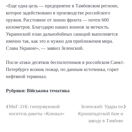
«Еще одна цель — предприятие в Тамбовском регионе,
которое задействовано в производстве российского
оружия. Расстояние от линии фронта — почти 600
километров. Благодарю наших воинов за меткость.
Украинский план дальнобойных санкций выполняется
именно так, как это и нужно для приближения мира.
Слава Украине», — заявил Зеленский.
После атаки десятков беспилотников в российском Санкт-
Петербурге возник пожар, по данным источника, горит
нефтяной терминал.
Рубрики:
Військова тематика
МиГ-31К: гиперзвуковой
Зеленский: Удары по
Навигация
носитель ракеты «Кинжал»
Кронштадтской базе и
по
заводу в Тамбове
записям