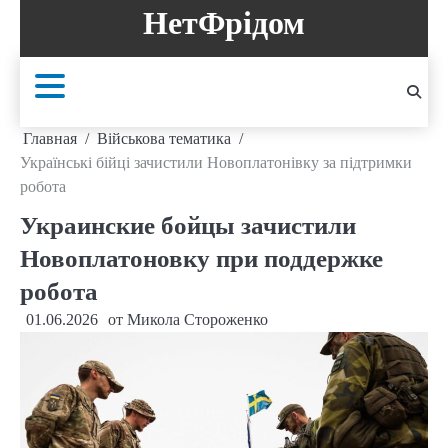
Перейти
НетФрідом
к
содержанию
Главная
Військова тематика
Українські бійці зачистили Новоплатонівку за підтримки
робота
Украинские бойцы зачистили
Новоплатоновку при поддержке
робота
01.06.2026
от
Микола Стороженко