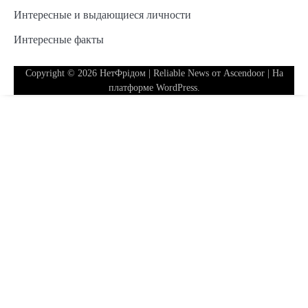
Интересные и выдающиеся личности
Интересные факты
Copyright © 2026
НетФрідом
| Reliable News от
Ascendoor
| На
платформе
WordPress
.