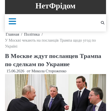
Перейти
НетФрідом
к
содержанию
Главная
Політика
У Москві чекають на посланців Трампа щодо угод по
Україні
В Москве ждут посланцев Трампа
по сделкам по Украине
15.06.2026
от
Микола Стороженко