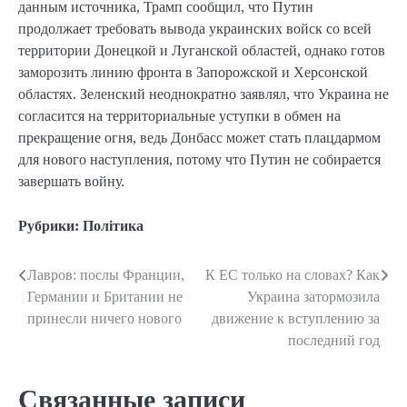
данным источника, Трамп сообщил, что Путин
продолжает требовать вывода украинских войск со всей
территории Донецкой и Луганской областей, однако готов
заморозить линию фронта в Запорожской и Херсонской
областях. Зеленский неоднократно заявлял, что Украина не
согласится на территориальные уступки в обмен на
прекращение огня, ведь Донбасс может стать плацдармом
для нового наступления, потому что Путин не собирается
завершать войну.
Рубрики:
Політика
Лавров: послы Франции,
К ЕС только на словах? Как
Навигация
Германии и Британии не
Украина затормозила
по
принесли ничего нового
движение к вступлению за
последний год
записям
Связанные записи