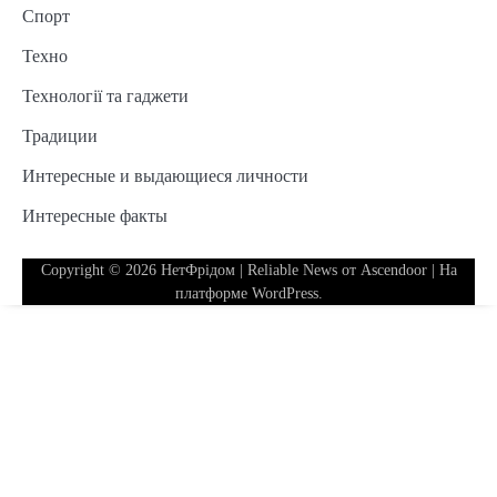
Спорт
Техно
Технології та гаджети
Традиции
Интересные и выдающиеся личности
Интересные факты
Copyright © 2026
НетФрідом
| Reliable News от
Ascendoor
| На
платформе
WordPress
.