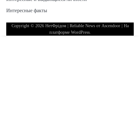
Интересные факты
Copyright © 2026
НетФрідом
| Reliable News от
Ascendoor
| На
платформе
WordPress
.