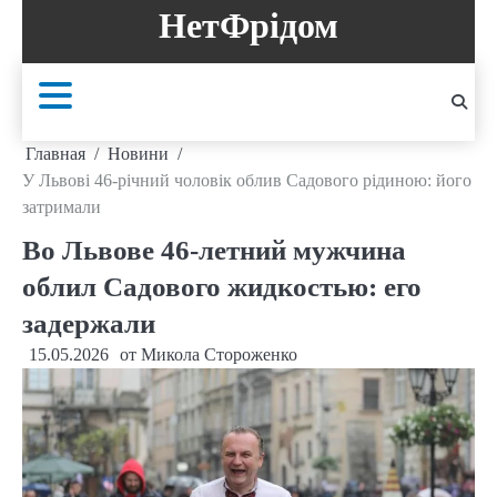
Перейти
НетФрідом
к
содержанию
Главная
Новини
У Львові 46-річний чоловік облив Садового рідиною: його
затримали
Во Львове 46-летний мужчина
облил Садового жидкостью: его
задержали
15.05.2026
от
Микола Стороженко