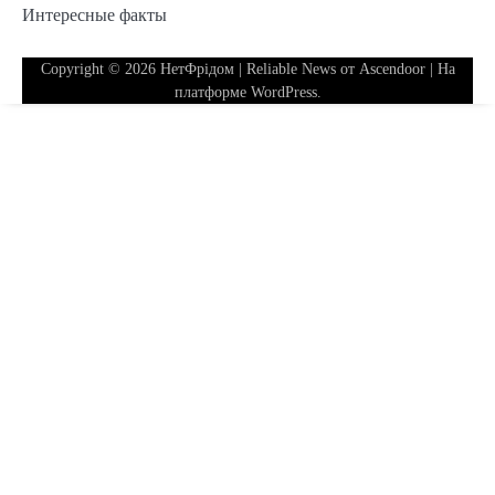
Интересные факты
Copyright © 2026
НетФрідом
| Reliable News от
Ascendoor
| На
платформе
WordPress
.