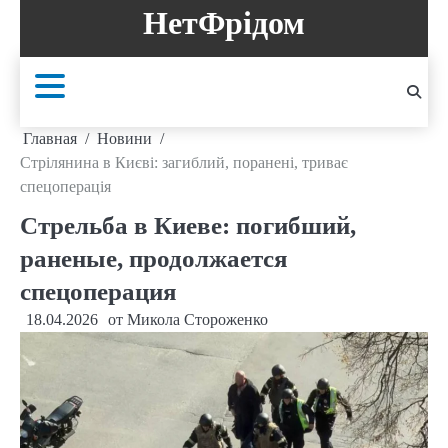
Перейти
НетФрідом
к
содержанию
Главная
Новини
Стрілянина в Києві: загиблий, поранені, триває
спецоперація
Стрельба в Киеве: погибший,
раненые, продолжается
спецоперация
18.04.2026
от
Микола Стороженко