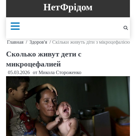
Перейти
НетФрідом
к
содержанию
Главная
Здоров'я
Скільки живуть діти з мікроцефалією
Сколько живут дети с
микроцефалией
05.03.2026
от
Микола Стороженко