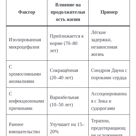
Влияние на
Фактор
продолжительн
Пример
ость жизни
Лёгкие
Приближается к
Изолированная
задержки,
норме (70–80
микроцефалия
независимая
лет)
жизнь
С
Сокращённая
Синдром Дауна с
хромосомными
(20–40 лет)
пороками сердца
аномалиями
С
Ассоциированна
Вариабельная
инфекционными
я с Зика и
(10–50 лет)
причинами
судорогами
Терапии,
Раннее
Улучшает на 15–
предотвращающ
вмешательство
20%
ие осложнения