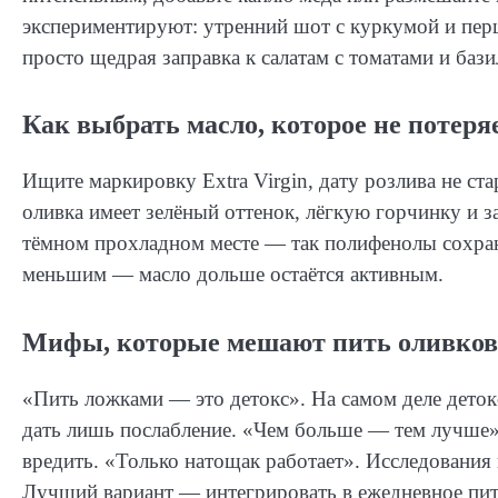
экспериментируют: утренний шот с куркумой и перц
просто щедрая заправка к салатам с томатами и ба
Как выбрать масло, которое не потеряе
Ищите маркировку Extra Virgin, дату розлива не с
оливка имеет зелёный оттенок, лёгкую горчинку и 
тёмном прохладном месте — так полифенолы сохраня
меньшим — масло дольше остаётся активным.
Мифы, которые мешают пить оливково
«Пить ложками — это детокс». На самом деле деток
дать лишь послабление. «Чем больше — тем лучше». 
вредить. «Только натощак работает». Исследования 
Лучший вариант — интегрировать в ежедневное питан