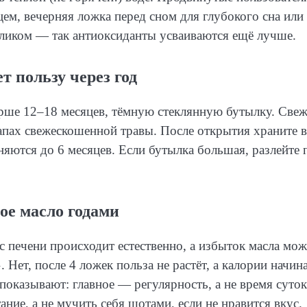
ем, вечерняя ложка перед сном для глубокого сна или
зиликом — так антиоксиданты усваиваются ещё лучше.
т пользу через год
тарше 12–18 месяцев, тёмную стеклянную бутылку. Све
запах свежескошенной травы. После открытия храните в
ются до 6 месяцев. Если бутылка большая, разлейте 
е масло годами
с печени происходит естественно, а избыток масла мож
Нет, после 4 ложек польза не растёт, а калории начин
показывают: главное — регулярность, а не время суток
ие, а не мучить себя шотами, если не нравится вкус.