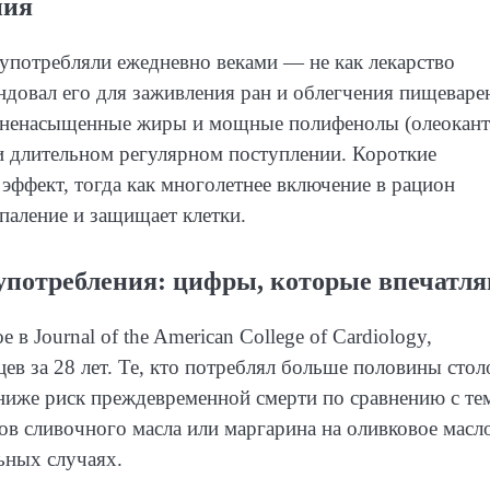
ния
употребляли ежедневно веками — не как лекарство
ндовал его для заживления ран и облегчения пищеваре
ноненасыщенные жиры и мощные полифенолы (олеокант
и длительном регулярном поступлении. Короткие
ффект, тогда как многолетнее включение в рацион
паление и защищает клетки.
употребления: цифры, которые впечатл
в Journal of the American College of Cardiology,
ев за 28 лет. Те, кто потреблял больше половины стол
ниже риск преждевременной смерти по сравнению с те
мов сливочного масла или маргарина на оливковое масл
ьных случаях.