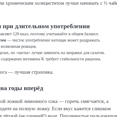
ли хроническим холециститом лучше начинать с ½ чай
м при длительном употреблении
вляет 120 ккал, поэтому учитывайте в общем балансе.
том
— чистое употребление натощак может раздражать.
 возможная реакция.
зах, но «шоты» лучше заменить на заправки для салатов.
содержание витамина K требует стабильности рациона.
лога — лучшая страховка.
на годы вперёд
ой ложкой лимонного сока — горечь смягчается, а
ходите на полную ложку. Если вкус кажется слишком
 тёплой (не горячей!) воде. Продвинутые пользовател