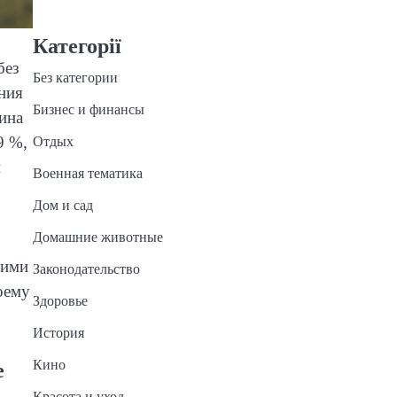
Категорії
без
Без категории
ния
Бизнес и финансы
ина
9 %,
Отдых
й
Военная тематика
Дом и сад
Домашние животные
гими
Законодательство
оему
Здоровье
История
Кино
е
Красота и уход