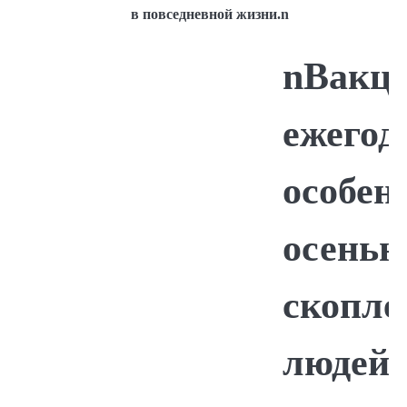
в повседневной жизни.n
nВакци
ежегод
особен
осенью
скопле
людей