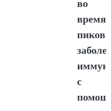
во
время
пиков
заболе
иммун
с
помощ