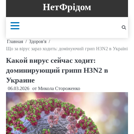
Перейти
НетФрідом
к
содержанию
Главная
Здоров'я
Що за вірус зараз ходить: домінуючий грип H3N2 в Україні
Какой вирус сейчас ходит:
доминирующий грипп H3N2 в
Украине
06.03.2026
от
Микола Стороженко