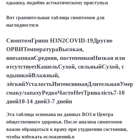
одышку, подобно астматическому приступу.n
Вот сравнительная таблица симптомов для
наглядности:n
СимптомГрипп H3N2COVID-19Другие
ОРВИТемператураВысокая,
внезапнаяСредняя, постепеннаяНизкая или
отсутствуетКашельСухой, сильныйСухой, с
одышкойВлажный,
лёгкийУсталостьИнтенсивнаяДлительнаяУмере
смаку/запахуРедкоЧастоНетТривалість7-10
дней10-14 дней3-7 днейn
Эта таблица основана на данных ВОЗ и Центра
общественного здоровья. После анализа симптомов
важно обращаться к врачу при ухудшении состояния,
чтобы избежать осложнений.n