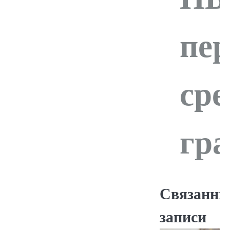
по
пе
сре
за
гр
Связанны
записи