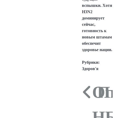
вспышки. Хотя
H3N2
доминирует
сейчас,
готовность к
новым штамам
обеспечит
здоровье нации.
Рубрики:
Здоров'я
Ог
Пи
На
НБ