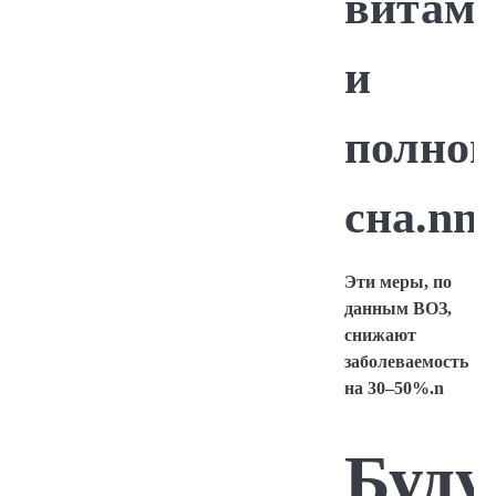
витам
и
полноц
сна.nn
Эти меры, по
данным ВОЗ,
снижают
заболеваемость
на 30–50%.n
Буд