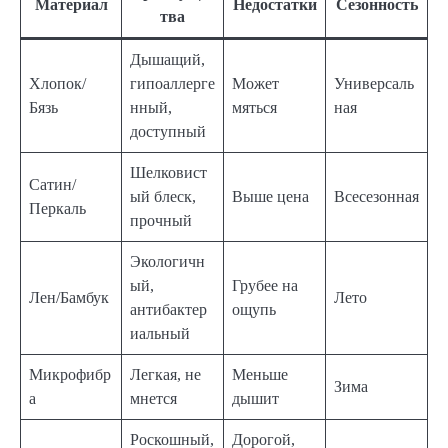
Материал
Недостатки
Сезонность
тва
Дышащий,
Хлопок/
гипоаллерге
Может
Универсаль
Бязь
нный,
мяться
ная
доступный
Шелковист
Сатин/
ый блеск,
Выше цена
Всесезонная
Перкаль
прочный
Экологичн
ый,
Грубее на
Лен/Бамбук
Лето
антибактер
ощупь
иальный
Микрофибр
Легкая, не
Меньше
Зима
а
мнется
дышит
Роскошный,
Дорогой,