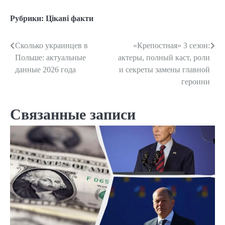
Рубрики:
Цікаві факти
Сколько украинцев в
«Крепостная» 3 сезон:
Навигация
Польше: актуальные
актеры, полный каст, роли
по
данные 2026 года
и секреты замены главной
героини
записям
Связанные записи