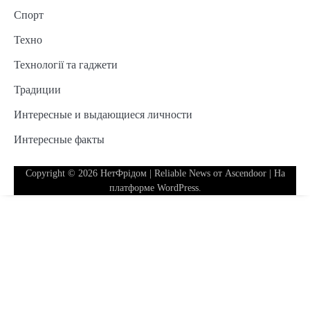
Спорт
Техно
Технології та гаджети
Традиции
Интересные и выдающиеся личности
Интересные факты
Copyright © 2026
НетФрідом
| Reliable News от
Ascendoor
| На
платформе
WordPress
.