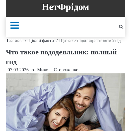
Перейти
НетФрідом
к
содержанию
Главная
Цікаві факти
Що таке підковдра: повний гід
Что такое пододеяльник: полный
гид
07.03.2026
от
Микола Стороженко