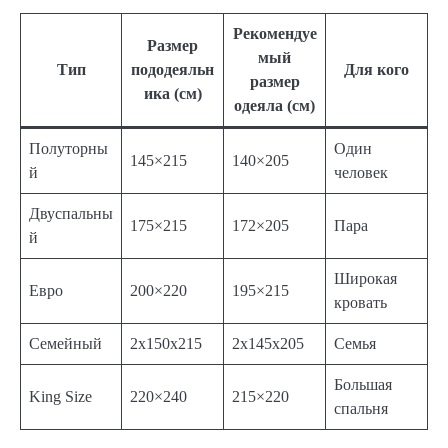
Рекомендуе
Размер
мый
Тип
пододеяльн
Для кого
размер
ика (см)
одеяла (см)
Полуторны
Один
145×215
140×205
й
человек
Двуспальны
175×215
172×205
Пара
й
Широкая
Евро
200×220
195×215
кровать
Семейный
2x150x215
2x145x205
Семья
Большая
King Size
220×240
215×220
спальня