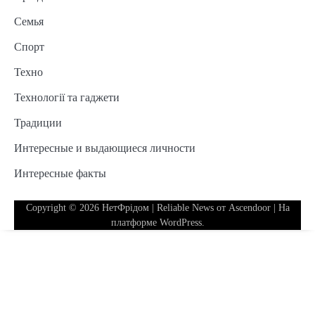
Семья
Спорт
Техно
Технології та гаджети
Традиции
Интересные и выдающиеся личности
Интересные факты
Copyright © 2026
НетФрідом
| Reliable News от
Ascendoor
| На
платформе
WordPress
.