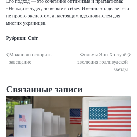
Его подход — это сочетание оптимизма и прагматизма:
«Не ждите чудес, но верьте в себя». Именно это делает его
не просто экспертом, а настоящим вдохновителем для
многих украинцев.
Рубрики:
Світ
Можно ли оспорить
Фильмы Энн Хэтэуэй:
Навигация
завещание
эволюция голливудской
по
звезды
записям
Связанные записи