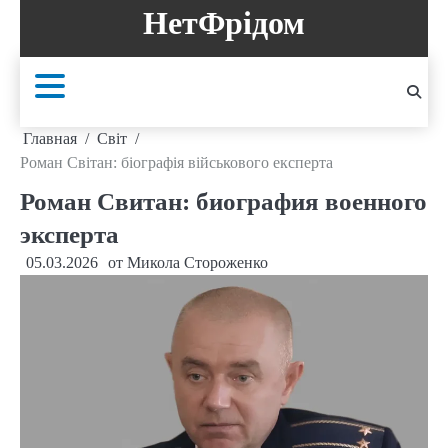
Перейти
НетФрідом
к
содержанию
Главная
Світ
Роман Світан: біографія військового експерта
Роман Свитан: биография военного
эксперта
05.03.2026
от
Микола Стороженко