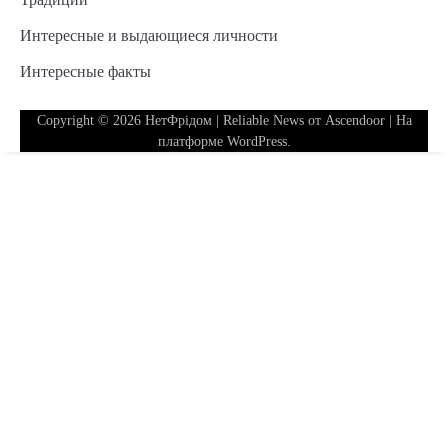
Интересные и выдающиеся личности
Интересные факты
Copyright © 2026
НетФрідом
| Reliable News от
Ascendoor
| На
платформе
WordPress
.