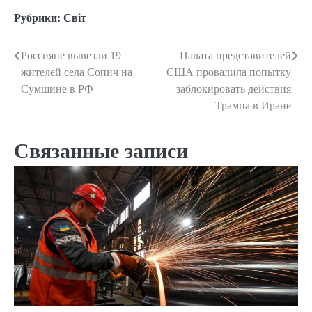
Рубрики:
Світ
Россияне вывезли 19
Палата представителей
Навигация
жителей села Сопич на
США провалила попытку
по
Сумщине в РФ
заблокировать действия
Трампа в Иране
записям
Связанные записи