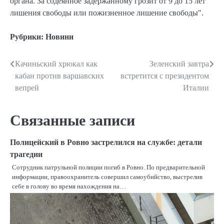
органа. За содеянное задержанному грозит от 9 до 15 лет
лишения свободы или пожизненное лишение свободы".
Рубрики:
Новини
Качиньский хрюкал как
Зеленский завтра
Навигация
кабан против варшавских
встретится с президентом
по
вепрей
Италии
записям
Связанные записи
Полицейский в Ровно застрелился на службе: детали
трагедии
Сотрудник патрульной полиции погиб в Ровно. По предварительной
информации, правоохранитель совершил самоубийство, выстрелив
себе в голову во время нахождения на…