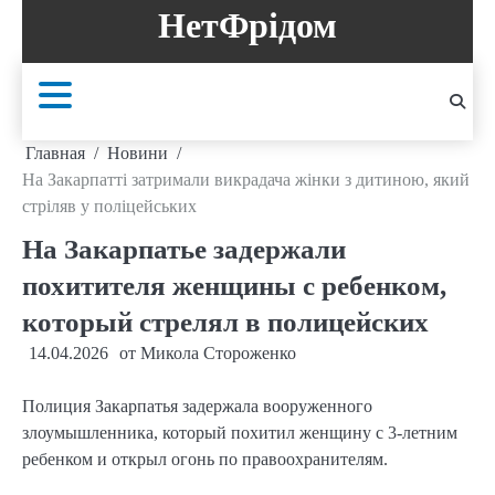
Перейти
НетФрідом
к
содержанию
Главная
Новини
На Закарпатті затримали викрадача жінки з дитиною, який
стріляв у поліцейських
На Закарпатье задержали
похитителя женщины с ребенком,
который стрелял в полицейских
14.04.2026
от
Микола Стороженко
Полиция Закарпатья задержала вооруженного
злоумышленника, который похитил женщину с 3-летним
ребенком и открыл огонь по правоохранителям.