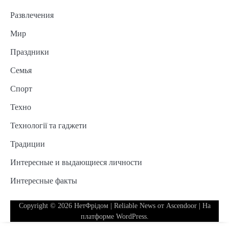
Развлечения
Мир
Праздники
Семья
Спорт
Техно
Технології та гаджети
Традиции
Интересные и выдающиеся личности
Интересные факты
Copyright © 2026
НетФрідом
| Reliable News от
Ascendoor
| На
платформе
WordPress
.